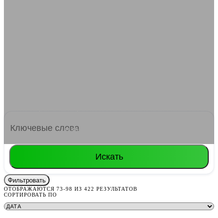
Стратегии
Стратегии — это жанр для тех, кто любит
планировать и принимать сложные решения. В этом
разделе представлены как классические RTS (Real-
Time Strategy), так и пошаговые TBS (Turn-Based
Strategy). Вы также найдете экономические и
военные стратегии с глубокими механиками
управления ресурсами. Используйте фильтры, чтобы
найти игры с конкретной механикой или масштабом.
Постройте свою империю или разработайте
идеальный план атаки!
Искать
Фильтровать
ОТОБРАЖАЮТСЯ 73-98 ИЗ 422 РЕЗУЛЬТАТОВ
СОРТИРОВАТЬ ПО