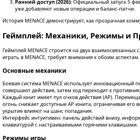
Ранний доступ (2026):
Официальный запуск 5 фев
уже добавляют новые операции и баланс-патчи.
История MENACE демонстрирует, как прозрачная комм
Геймплей: Механики, Режимы и П
Геймплей MENACE строится на двух взаимосвязанных сл
играть в MENACE, требует внимания к обоим аспектам.
Основные механики
Боевая система MENACE использует инновационный под
совершают действия, затем ход переходит к противни
Каждый юнит имеет пул очков действия (AP). Перемещ
огонь снижает доступные AP юнита, ограничивая его в
укрытие влияют на шанс попадания.
Интерфейс интуитивен: панель действий внизу, инфор
клавиатурой с настраиваемыми горячими клавишами.
Режимы игры