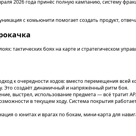
раля 2026 года принёс полную кампанию, систему фрак
уникация с комьюнити помогает создать продукт, отв
рокачка
оях: тактических боях на карте и стратегическом управ
ход к очередности ходов: вместо перемещения всей ко
ку. Это создаёт динамичный и напряжённый ритм боя.
ение, выстрел, использование предмета — всё тратит A
озможности в текущем ходу. Система покрытия работает
мация о юнитах и врагах по бокам, мини-карта для нав