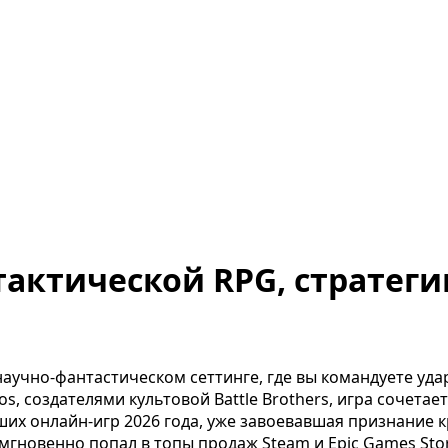
актической RPG, стратеги
научно-фантастическом сеттинге, где вы командуете уд
os, создателями культовой Battle Brothers, игра сочет
их онлайн-игр 2026 года, уже завоевавшая признание кр
мгновенно попал в топы продаж Steam и Epic Games Stor