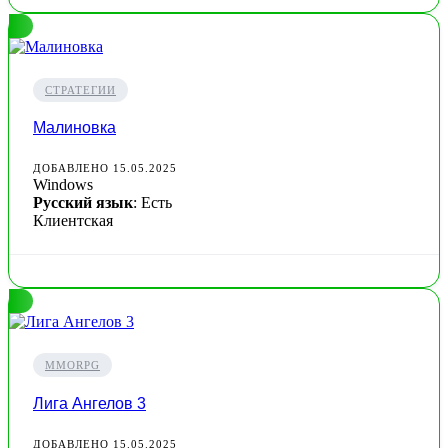
СТРАТЕГИИ
Малиновка
ДОБАВЛЕНО 15.05.2025
Windows
Русский язык
: Есть
Клиентская
MMORPG
Лига Ангелов 3
ДОБАВЛЕНО 15.05.2025