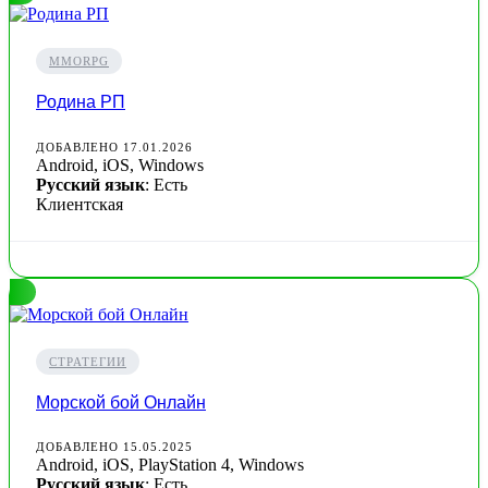
MMORPG
Родина РП
ДОБАВЛЕНО 17.01.2026
Android, iOS, Windows
Русский язык
: Есть
Клиентская
СТРАТЕГИИ
Морской бой Онлайн
ДОБАВЛЕНО 15.05.2025
Android, iOS, PlayStation 4, Windows
Русский язык
: Есть