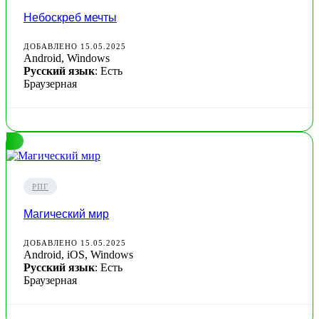
Небоскреб мечты
ДОБАВЛЕНО 15.05.2025
Android, Windows
Русский язык
: Есть
Браузерная
РПГ
Магический мир
ДОБАВЛЕНО 15.05.2025
Android, iOS, Windows
Русский язык
: Есть
Браузерная