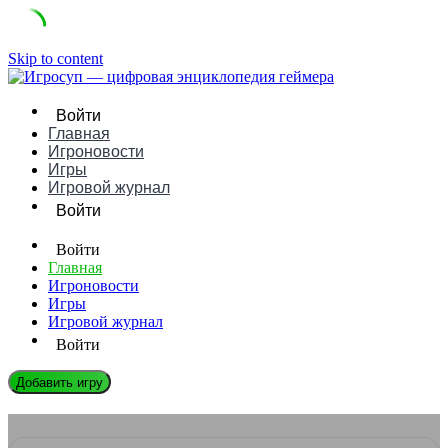
Skip to content
Войти
Главная
Игроновости
Игры
Игровой журнал
Войти
Войти
Главная
Игроновости
Игры
Игровой журнал
Войти
Добавить игру
IGROSUP.RU