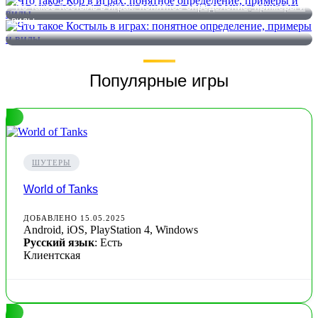
Что такое Костыль в играх: понятное определение, примеры и
виды
Популярные игры
ШУТЕРЫ
World of Tanks
ДОБАВЛЕНО 15.05.2025
Android, iOS, PlayStation 4, Windows
Русский язык
: Есть
Клиентская