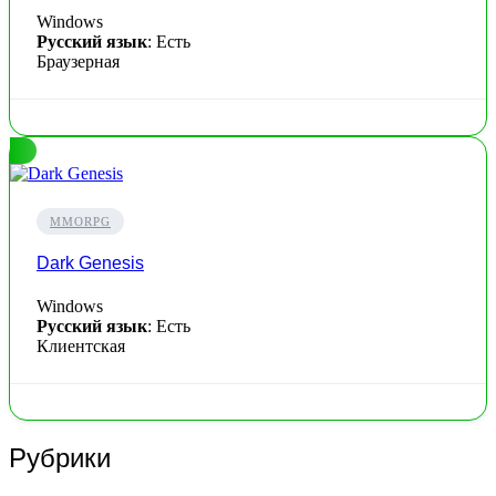
Windows
Русский язык
: Есть
Браузерная
MMORPG
Dark Genesis
Windows
Русский язык
: Есть
Клиентская
Рубрики