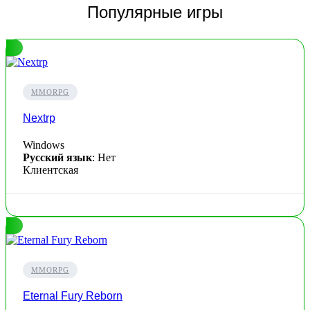
Популярные игры
MMORPG
Nextrp
Windows
Русский язык
: Нет
Клиентская
MMORPG
Eternal Fury Reborn