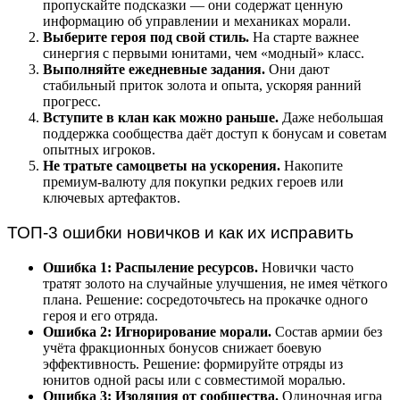
пропускайте подсказки — они содержат ценную
информацию об управлении и механиках морали.
Выберите героя под свой стиль.
На старте важнее
синергия с первыми юнитами, чем «модный» класс.
Выполняйте ежедневные задания.
Они дают
стабильный приток золота и опыта, ускоряя ранний
прогресс.
Вступите в клан как можно раньше.
Даже небольшая
поддержка сообщества даёт доступ к бонусам и советам
опытных игроков.
Не тратьте самоцветы на ускорения.
Накопите
премиум-валюту для покупки редких героев или
ключевых артефактов.
ТОП-3 ошибки новичков и как их исправить
Ошибка 1: Распыление ресурсов.
Новички часто
тратят золото на случайные улучшения, не имея чёткого
плана. Решение: сосредоточьтесь на прокачке одного
героя и его отряда.
Ошибка 2: Игнорирование морали.
Состав армии без
учёта фракционных бонусов снижает боевую
эффективность. Решение: формируйте отряды из
юнитов одной расы или с совместимой моралью.
Ошибка 3: Изоляция от сообщества.
Одиночная игра