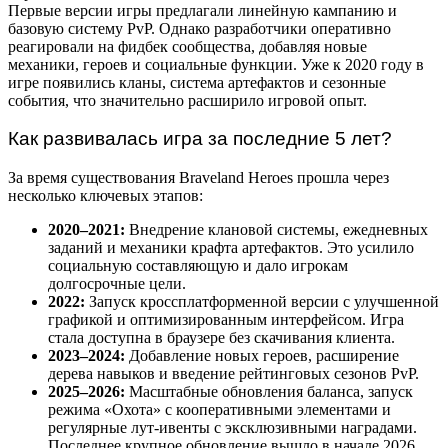
Первые версии игры предлагали линейную кампанию и
базовую систему PvP. Однако разработчики оперативно
реагировали на фидбек сообщества, добавляя новые
механики, героев и социальные функции. Уже к 2020 году в
игре появились кланы, система артефактов и сезонные
события, что значительно расширило игровой опыт.
Как развивалась игра за последние 5 лет?
За время существования Braveland Heroes прошла через
несколько ключевых этапов:
2020–2021:
Внедрение клановой системы, ежедневных
заданий и механики крафта артефактов. Это усилило
социальную составляющую и дало игрокам
долгосрочные цели.
2022:
Запуск кроссплатформенной версии с улучшенной
графикой и оптимизированным интерфейсом. Игра
стала доступна в браузере без скачивания клиента.
2023–2024:
Добавление новых героев, расширение
дерева навыков и введение рейтинговых сезонов PvP.
2025–2026:
Масштабные обновления баланса, запуск
режима «Охота» с кооперативными элементами и
регулярные лут-ивенты с эксклюзивными наградами.
Последнее крупное обновление вышло в начале 2026