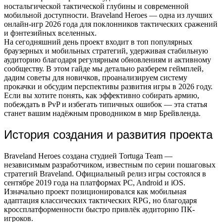
ностальгической тактической глубины и современной
мобильной доступности. Braveland Heroes — одна из лучших
онлайн-игр 2026 года для поклонников тактических сражений
и фэнтезийных вселенных.
На сегодняшний день проект входит в топ популярных
браузерных и мобильных стратегий, удерживая стабильную
аудиторию благодаря регулярным обновлениям и активному
сообществу. В этом гайде мы детально разберем геймплей,
дадим советы для новичков, проанализируем систему
прокачки и обсудим перспективы развития игры в 2026 году.
Если вы хотите понять, как эффективно собирать армию,
побеждать в PvP и избегать типичных ошибок — эта статья
станет вашим надёжным проводником в мир Брейвленда.
История создания и развития проекта
Braveland Heroes создана студией Tortuga Team —
независимым разработчиком, известным по серии пошаговых
стратегий Braveland. Официальный релиз игры состоялся в
сентябре 2019 года на платформах PC, Android и iOS.
Изначально проект позиционировался как мобильная
адаптация классических тактических RPG, но благодаря
кроссплатформенности быстро привлёк аудиторию ПК-
игроков.