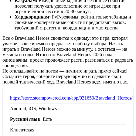
Казуалам:
Ежедневные задания и сезонные события
позволят получать удовольствие от игры даже при
ограниченной сессии в 20-30 минут.
Хардкорщикам:
PvP-режимы, рейтинговые таблицы и
сложные кооперативные события предоставят вызов,
требующий стратегии, координации и мастерства.
Все о Braveland Heroes сводится к одному: это игра, которая
уважает ваше время и предлагает свободу выбора. Начать
играть в Braveland Heroes можно за минуту, а остаться — на
месяцы и годы. Итоги по Braveland Heroes 2026 года
однозначны: проект продолжает расти, развиваться и радовать
сообщество.
Не откладывайте на потом — начните играть прямо сейчас!
Создайте героя, соберите первую армию и сделайте свой
первый тактический ход. Braveland Heroes ждет именно вас.
:
https://store.steampowered.com/app/931650/Braveland_Heroes/
Android, iOS, Windows
Русский язык
: Есть
Клиентская