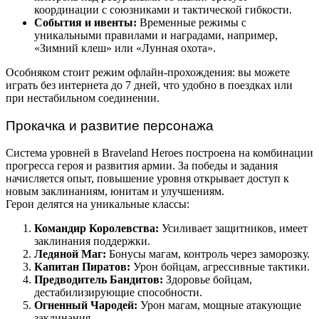
координации с союзниками и тактической гибкости.
События и ивенты:
Временные режимы с
уникальными правилами и наградами, например,
«Зимний клеш» или «Лунная охота».
Особняком стоит режим офлайн-прохождения: вы можете
играть без интернета до 7 дней, что удобно в поездках или
при нестабильном соединении.
Прокачка и развитие персонажа
Система уровней в Braveland Heroes построена на комбинации
прогресса героя и развития армии. За победы и задания
начисляется опыт, повышение уровня открывает доступ к
новым заклинаниям, юнитам и улучшениям.
Герои делятся на уникальные классы:
Командир Королевства:
Усиливает защитников, имеет
заклинания поддержки.
Ледяной Маг:
Бонусы магам, контроль через заморозку.
Капитан Пиратов:
Урон бойцам, агрессивные тактики.
Предводитель Бандитов:
Здоровье бойцам,
дестабилизирующие способности.
Огненный Чародей:
Урон магам, мощные атакующие
заклинания.