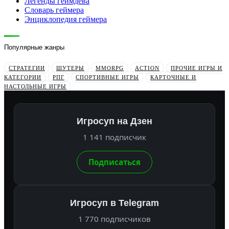
Легенды геймдева
Словарь геймера
Энциклопедия геймера
Популярные жанры
СТРАТЕГИИ
ШУТЕРЫ
MMORPG
ACTION
ПРОЧИЕ ИГРЫ И
КАТЕГОРИИ
РПГ
СПОРТИВНЫЕ ИГРЫ
КАРТОЧНЫЕ И
НАСТОЛЬНЫЕ ИГРЫ
Игросуп на Дзен
1 141 подписчик
Подписаться
Игросуп в Telegram
1 770 подписчиков