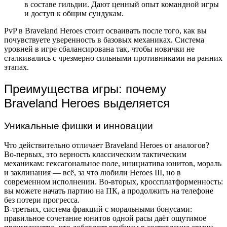
в составе гильдии. Дают ценный опыт командной игры
и доступ к общим сундукам.
PvP в Braveland Heroes стоит осваивать после того, как вы
почувствуете уверенность в базовых механиках. Система
уровней в игре сбалансирована так, чтобы новички не
сталкивались с чрезмерно сильными противниками на ранних
этапах.
Преимущества игры: почему
Braveland Heroes выделяется
Уникальные фишки и инновации
Что действительно отличает Braveland Heroes от аналогов?
Во-первых, это верность классическим тактическим
механикам: гексагональное поле, инициатива юнитов, мораль
и заклинания — всё, за что любили Heroes III, но в
современном исполнении. Во-вторых, кроссплатформенность:
вы можете начать партию на ПК, а продолжить на телефоне
без потери прогресса.
В-третьих, система фракций с моральными бонусами:
правильное сочетание юнитов одной расы даёт ощутимое