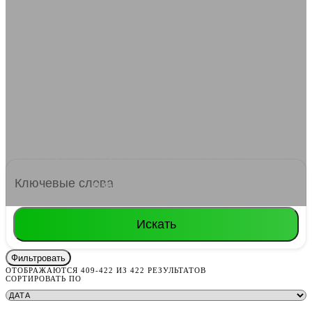
Стратегии
Стратегии — это жанр для тех, кто любит
планировать и принимать сложные решения. В этом
разделе представлены как классические RTS (Real-
Time Strategy), так и пошаговые TBS (Turn-Based
Strategy). Вы также найдете экономические и
военные стратегии с глубокими механиками
управления ресурсами. Используйте фильтры, чтобы
найти игры с конкретной механикой или масштабом.
Постройте свою империю или разработайте
идеальный план атаки!
Искать
Фильтровать
ОТОБРАЖАЮТСЯ 409-422 ИЗ 422 РЕЗУЛЬТАТОВ
СОРТИРОВАТЬ ПО