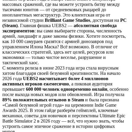
массовых сражений, где вы можете устроить битву между
тысячами юнитов — от средневековых рыцарей до
инопланетных мегаструктур. Это клиентская игра от
независимой студии
Brilliant Game Studios
, доступная на
PC
(Steam)
. Главная фишка UEBS2 —
абсолютная свобода
экспериментов
: вы сами выбираете стороны, численность
армий, ландшафт и даже законы физики. Хотите посмотреть,
как 10 000 самураев сразятся с армией динозавров под
управлением Илона Маска? Всё возможно. В отличие от
классических стратегий, здесь нет целей, ресурсов или
экономики — только чистое веселье, разрушение и
тактический хаос.
С момента релиза в июне 2023 года игра стала вирусным
хитом благодаря своей безумной креативности. На начало
2026 года
UEBS2 насчитывает более 4 миллионов
активных игроков ежемесячно
, а пиковая аудитория
превышает
600 000 человек одновременно онлайн
, особенно
после выхода новых модов или обновлений. Игра получила
89% положительных отзывов в Steam
и была признана
«Самой безумной игрой года» на церемонии Indie Game
Awards 2025. В этом гайде разберём геймплей, ключевые
механики, советы для новичков и перспективы Ultimate Epic
Battle Simulator 2 в 2026 году — всё, что нужно знать, чтобы
устроить самое эпичное сражение в истории цифровых
миров.