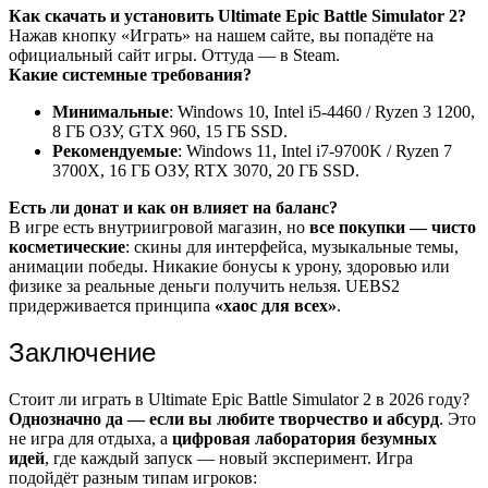
Как скачать и установить Ultimate Epic Battle Simulator 2?
Нажав кнопку «Играть» на нашем сайте, вы попадёте на
официальный сайт игры. Оттуда — в Steam.
Какие системные требования?
Минимальные
: Windows 10, Intel i5-4460 / Ryzen 3 1200,
8 ГБ ОЗУ, GTX 960, 15 ГБ SSD.
Рекомендуемые
: Windows 11, Intel i7-9700K / Ryzen 7
3700X, 16 ГБ ОЗУ, RTX 3070, 20 ГБ SSD.
Есть ли донат и как он влияет на баланс?
В игре есть внутриигровой магазин, но
все покупки — чисто
косметические
: скины для интерфейса, музыкальные темы,
анимации победы. Никакие бонусы к урону, здоровью или
физике за реальные деньги получить нельзя. UEBS2
придерживается принципа
«хаос для всех»
.
Заключение
Стоит ли играть в Ultimate Epic Battle Simulator 2 в 2026 году?
Однозначно да — если вы любите творчество и абсурд
. Это
не игра для отдыха, а
цифровая лаборатория безумных
идей
, где каждый запуск — новый эксперимент. Игра
подойдёт разным типам игроков: