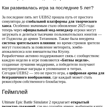
Как развивалась игра за последние 5 лет?
За последние пять лет UEBS2 прошла путь от простого
симулятора до
глобальной платформы для творческого
хаоса
. Особенно значимым стало обновление 2025 года:
теперь через
официальный мод-менеджер
игроки могут
загружать и делиться тысячами пользовательских юнитов —
от Годзиллы до армии Титаников. Также была внедрена
система зрительского влияния
: во время стримов зрители
могут голосовать за появление метеорита, зомби-
апокалипсиса или вмешательства Ктулху.
Разработчики активно поддерживают связь с сообществом:
каждую неделю в игре появляются
«Битвы недели»
,
созданные лучшими моддерами, а победители получают
внутриигровые награды и упоминание в титрах.
Сегодня UEBS2 — это не просто игра, а
цифровая арена для
безграничного воображения
, где каждый может стать
режиссёром собственного блокбастера.
Геймплей
Ultimate Epic Battle Simulator 2 предлагает
открытый
редактор сражений
, где вы создаёте армии, выбираете карту