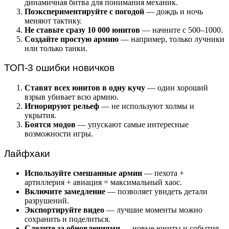
динамичная битва для понимания механик.
Поэкспериментируйте с погодой
— дождь и ночь
меняют тактику.
Не ставьте сразу 10 000 юнитов
— начните с 500–1000.
Создайте простую армию
— например, только лучники
или только танки.
ТОП-3 ошибки новичков
Ставят всех юнитов в одну кучу
— один хороший
взрыв убивает всю армию.
Игнорируют рельеф
— не используют холмы и
укрытия.
Боятся модов
— упускают самые интересные
возможности игры.
Лайфхаки
Используйте смешанные армии
— пехота +
артиллерия + авиация = максимальный хаос.
Включите замедление
— позволяет увидеть детали
разрушений.
Экспортируйте видео
— лучшие моменты можно
сохранить и поделиться.
Следите за обновлениями
— новые юниты и события