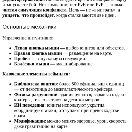
и запускаете бой. Нет кампании, нет PvE или PvP — только
чистая симуляция конфликта
. Цель — не «выиграть», а
увидеть, что произойдёт
, когда сталкиваются две идеи.
Основные механики
Управление интуитивно:
Левая кнопка мыши
— выбор юнитов или объектов.
Правая кнопка мыши
— размещение на карте.
Пробел
— запуск/пауза симуляции.
Колёсико мыши
— масштабирование.
Ключевые элементы геймплея:
Библиотека юнитов
: более 500 официальных единиц
— от пехотинца до межгалактического крейсера.
Физика разрушений
: здания рушатся, взрывы создают
кратеры, тела отлетают на десятки метров.
ИИ поведения
: юниты используют укрытия,
координируют атаки, отступают при превосходстве
врага.
Модификации
: можно менять здоровье, урон, скорость,
даже гравитацию на карте.