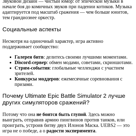
Звуковой дизайн — чистый юмор: от эпической музыки в
начале боя до комичных звуков при падении котиков. Музыка
адаптируется под масштаб сражения — чем больше юнитов,
тем грандиознее оркестр.
Социальные аспекты
Несмотря на одиночный характер, игра активно
поддерживает сообщество:
Галерея битв
: делитесь своими лучшими моментами.
Discord-сервер
: обмен модами, советами, скриншотами.
Стрим-события
: глобальные челленджи с участием
зрителей.
Конкурсы моддеров
: ежемесячные соревнования с
призами.
Почему Ultimate Epic Battle Simulator 2 лучше
других симуляторов сражений?
Потому что она
не боится быть глупой
. Здесь можно
выиграть, отправив армию пингвинов против танков, или
проиграть, устроив битву двух Илонов Маска. UEBS2 — это
игра не о победе, а о
радости эксперимента
.