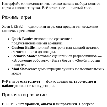
Интерфейс минималистичен: только панель выбора юнитов,
карта и кнопка запуска. Всё остальное — чистый хаос.
Режимы игры
Хотя UEBS2 — одиночная игра, она предлагает несколько
ключевых режимов:
Quick Battle
: мгновенное сражение с
предустановленными армиями.
Custom Battle
: полный контроль над каждой деталью —
от численности до погоды.
Scenario Mode
: готовые сценарии от разработчиков —
«Вторжение роботов», «Битва богов», «Зомби против
ниндзя».
Mod Showcase
: демонстрация лучших пользовательских
модов.
PvP в игре
отсутствует
— фокус сделан на
творчестве и
наблюдении
, а не конкуренции.
Прокачка и развитие
В UEBS2
нет уровней, опыта или прокачки
. Прогресс