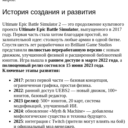
История создания и развития
Ultimate Epic Battle Simulator 2 — это продолжение культового
проекта
Ultimate Epic Battle Simulator
, выпущенного в 2017
году. Первая часть стала хитом благодаря простой, но
залипательной идее: столкнуть любые армии в одной битве.
Спустя шесть лет разработчики из Brilliant Game Studios
представили
полностью переработанную версию
с новым
движком, улучшенной физикой и расширенной библиотекой
юнитов. Игра вышла в
раннем доступе в марте 2022 года
, а
полноценный релиз состоялся 15 июня 2023 года
.
Ключевые этапы развития:
2017
: релиз первой части — базовая концепция,
ограниченная графика, простая физика.
2022
: ранний доступ UEBS2 — новый движок, 100+
юнитов, базовый редактор.
2023 (релиз)
: 500+ юнитов, 20 карт, система
модификаций, улучшенный ИИ.
2024
: обновление «Myth & Machine» — добавлены
мифологические существа и техника будущего.
2025
: интеграция с Twitch (зрители могут влиять на бой)
и официальный мод-менеджер.