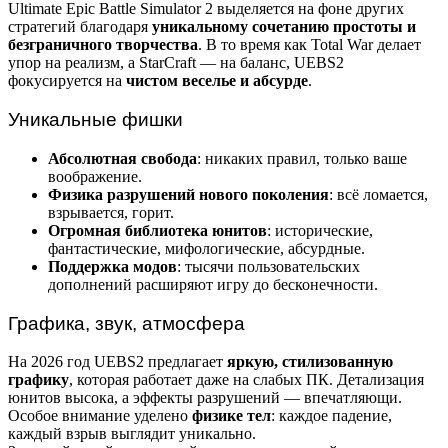
Ultimate Epic Battle Simulator 2 выделяется на фоне других
стратегий благодаря
уникальному сочетанию простоты и
безграничного творчества
. В то время как Total War делает
упор на реализм, а StarCraft — на баланс, UEBS2
фокусируется на
чистом веселье и абсурде
.
Уникальные фишки
Абсолютная свобода
: никаких правил, только ваше
воображение.
Физика разрушений нового поколения
: всё ломается,
взрывается, горит.
Огромная библиотека юнитов
: исторические,
фантастические, мифологические, абсурдные.
Поддержка модов
: тысячи пользовательских
дополнений расширяют игру до бесконечности.
Графика, звук, атмосфера
На 2026 год UEBS2 предлагает
яркую, стилизованную
графику
, которая работает даже на слабых ПК. Детализация
юнитов высока, а эффекты разрушений — впечатляющи.
Особое внимание уделено
физике тел
: каждое падение,
каждый взрыв выглядит уникально.