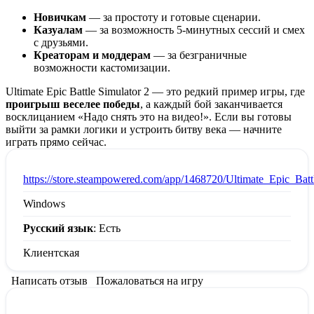
Новичкам
— за простоту и готовые сценарии.
Казуалам
— за возможность 5-минутных сессий и смех
с друзьями.
Креаторам и моддерам
— за безграничные
возможности кастомизации.
Ultimate Epic Battle Simulator 2 — это редкий пример игры, где
проигрыш веселее победы
, а каждый бой заканчивается
восклицанием «Надо снять это на видео!». Если вы готовы
выйти за рамки логики и устроить битву века — начните
играть прямо сейчас.
:
https://store.steampowered.com/app/1468720/Ultimate_Epic_Batt
Windows
Русский язык
: Есть
Клиентская
Написать отзыв
Пожаловаться на игру