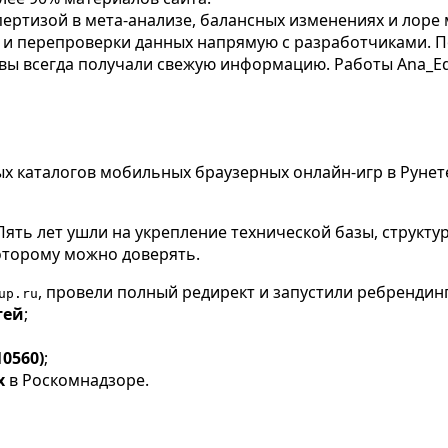
ертизой в мета-анализе, балансных изменениях и лоре
х и перепроверки данных напрямую с разработчиками. П
 вы всегда получали свежую информацию. Работы Ana_Edi
х каталогов мобильных браузерных онлайн-игр в Рунете
ять лет ушли на укрепление технической базы, структу
которому можно доверять.
, провели полный редирект и запустили ребрендинг.
up.ru
тей
;
0560)
;
х
в Роскомнадзоре.