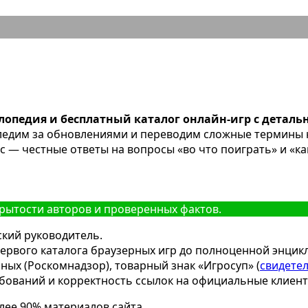
Контакты и о проекте «Игросуп»
клопедия и бесплатный каталог онлайн-игр с детал
следим за обновлениями и переводим сложные термины 
с — честные ответы на вопросы «во что поиграть» и «ка
крытости авторов и проверенных фактов.
кий руководитель.
т первого каталога браузерных игр до полноценной энцик
ых (Роскомнадзор), товарный знак «Игросуп» (
свидете
ебований и корректность ссылок на официальные клиент
лее 90% материалов сайта.