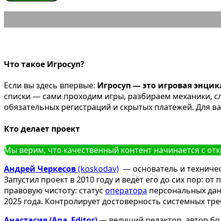
Что такое Игросуп?
Если вы здесь впервые:
Игросуп — это игровая энци
списки — сами проходим игры, разбираем механики, 
обязательных регистраций и скрытых платежей. Для ва
Кто делает проект
Мы верим, что качественный контент начинается с от
Андрей Черкесов
(koskodav)
— основатель и техничес
Запустил проект в 2010 году и ведёт его до сих пор: о
правовую чистоту: статус
оператора
персональных данн
2025 года. Контролирует достоверность системных тр
Анастасия (Ana_Editor)
— ведущий редактор, автор бо