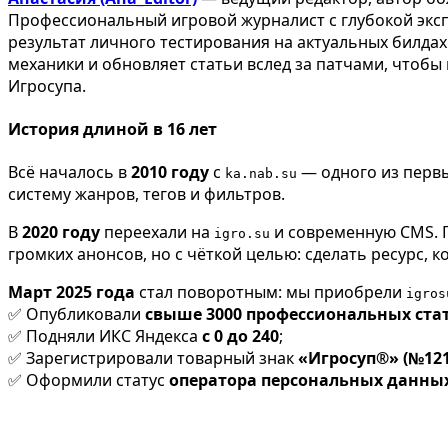
Профессиональный игровой журналист с глубокой эксп
результат личного тестирования на актуальных билда
механики и обновляет статьи вслед за патчами, чтобы
Игросупа.
История длиной в 16 лет
Всё началось в
2010 году
с
— одного из первы
ka.nab.su
систему жанров, тегов и фильтров.
В
2020 году
переехали на
и современную CMS. П
igro.su
громких анонсов, но с чёткой целью: сделать ресурс, 
Март 2025 года
стал поворотным: мы приобрели
igros
✅ Опубликовали
свыше 3000 профессиональных ста
✅ Подняли ИКС Яндекса
с 0 до 240
;
✅ Зарегистрировали товарный знак
«Игросуп®» (№121
✅ Оформили статус
оператора персональных данны