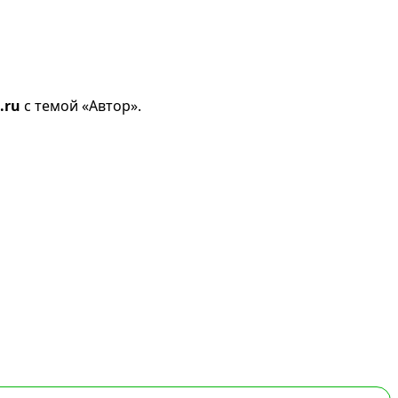
.ru
с темой «Автор».