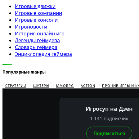
Игровые движки
Игровые компании
Игровые консоли
Игроновости
История онлайн игр
Легенды геймдева
Словарь геймера
Энциклопедия геймера
Популярные жанры
СТРАТЕГИИ
ШУТЕРЫ
MMORPG
ACTION
ПРОЧИЕ ИГРЫ И К
Игросуп на Дзен
1 141 подписчик
Подписаться