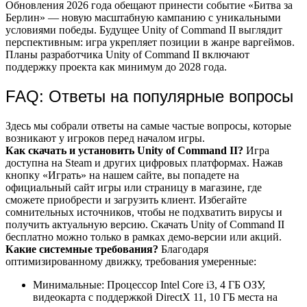
Обновления 2026 года обещают принести событие «Битва за
Берлин» — новую масштабную кампанию с уникальными
условиями победы. Будущее Unity of Command II выглядит
перспективным: игра укрепляет позиции в жанре варгеймов.
Планы разработчика Unity of Command II включают
поддержку проекта как минимум до 2028 года.
FAQ: Ответы на популярные вопросы
Здесь мы собрали ответы на самые частые вопросы, которые
возникают у игроков перед началом игры.
Как скачать и установить Unity of Command II?
Игра
доступна на Steam и других цифровых платформах. Нажав
кнопку «Играть» на нашем сайте, вы попадете на
официальный сайт игры или страницу в магазине, где
сможете приобрести и загрузить клиент. Избегайте
сомнительных источников, чтобы не подхватить вирусы и
получить актуальную версию. Скачать Unity of Command II
бесплатно можно только в рамках демо-версии или акций.
Какие системные требования?
Благодаря
оптимизированному движку, требования умеренные:
Минимальные: Процессор Intel Core i3, 4 ГБ ОЗУ,
видеокарта с поддержкой DirectX 11, 10 ГБ места на