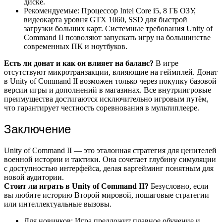
диске.
Рекомендуемые: Процессор Intel Core i5, 8 ГБ ОЗУ,
видеокарта уровня GTX 1060, SSD для быстрой
загрузки больших карт. Системные требования Unity of
Command II позволяют запускать игру на большинстве
современных ПК и ноутбуков.
Есть ли донат и как он влияет на баланс?
В игре
отсутствуют микротранзакции, влияющие на геймплей. Донат
в Unity of Command II возможен только через покупку базовой
версии игры и дополнений в магазинах. Все внутриигровые
преимущества достигаются исключительно игровым путём,
что гарантирует честность соревнования в мультиплеере.
Заключение
Unity of Command II — это эталонная стратегия для ценителей
военной истории и тактики. Она сочетает глубину симуляции
с доступностью интерфейса, делая варгейминг понятным для
новой аудитории.
Стоит ли играть в Unity of Command II?
Безусловно, если
вы любите историю Второй мировой, пошаговые стратегии
или интеллектуальные вызовы.
Для новичков: Игра предложит плавное обучение и