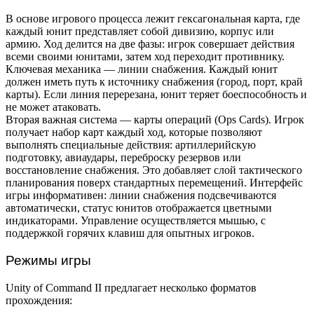
В основе игрового процесса лежит гексагональная карта, где
каждый юнит представляет собой дивизию, корпус или
армию. Ход делится на две фазы: игрок совершает действия
всеми своими юнитами, затем ход переходит противнику.
Ключевая механика — линии снабжения. Каждый юнит
должен иметь путь к источнику снабжения (город, порт, край
карты). Если линия перерезана, юнит теряет боеспособность и
не может атаковать.
Вторая важная система — карты операций (Ops Cards). Игрок
получает набор карт каждый ход, которые позволяют
выполнять специальные действия: артиллерийскую
подготовку, авиаудары, переброску резервов или
восстановление снабжения. Это добавляет слой тактического
планирования поверх стандартных перемещений. Интерфейс
игры информативен: линии снабжения подсвечиваются
автоматически, статус юнитов отображается цветными
индикаторами. Управление осуществляется мышью, с
поддержкой горячих клавиш для опытных игроков.
Режимы игры
Unity of Command II предлагает несколько форматов
прохождения: