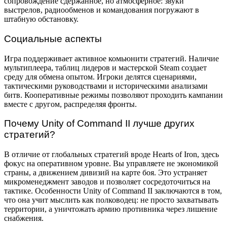
сопровождение сдержанное, но атмосферное: звуки
выстрелов, радиообменов и командования погружают в
штабную обстановку.
Социальные аспекты
Игра поддерживает активное комьюнити стратегий. Наличие
мультиплеера, таблиц лидеров и мастерской Steam создает
среду для обмена опытом. Игроки делятся сценариями,
тактическими руководствами и историческими анализами
битв. Кооперативные режимы позволяют проходить кампании
вместе с другом, распределяя фронты.
Почему Unity of Command II лучше других
стратегий?
В отличие от глобальных стратегий вроде Hearts of Iron, здесь
фокус на оперативном уровне. Вы управляете не экономикой
страны, а движением дивизий на карте боя. Это устраняет
микроменеджмент заводов и позволяет сосредоточиться на
тактике. Особенности Unity of Command II заключаются в том,
что она учит мыслить как полководец: не просто захватывать
территории, а уничтожать армию противника через лишение
снабжения.