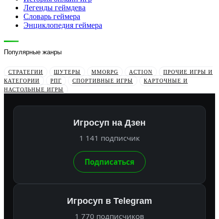
Легенды геймдева
Словарь геймера
Энциклопедия геймера
Популярные жанры
СТРАТЕГИИ
ШУТЕРЫ
MMORPG
ACTION
ПРОЧИЕ ИГРЫ И
КАТЕГОРИИ
РПГ
СПОРТИВНЫЕ ИГРЫ
КАРТОЧНЫЕ И
НАСТОЛЬНЫЕ ИГРЫ
Игросуп на Дзен
1 141 подписчик
Подписаться
Игросуп в Telegram
1 770 подписчиков