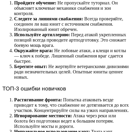
Пройдите обучение:
Не пропускайте туториал. Он
объясняет ключевые механики снабжения и зон
контроля.
Следите за линиями снабжения:
Всегда проверяйте,
соединен ли ваш юнит с источником снабжения.
Изолированный юнит обречен.
Используйте артиллерию:
Перед атакой укрепленных
позиций всегда проводите артподготовку. Это снижает
боевую мощь врага.
Окружайте врага:
Не лобовые атаки, а клещи и котлы
— ключ к победе. Лишенный снабжения враг сдается
быстрее.
Берегите опыт:
Не жертвуйте ветеранскими дивизиями
ради незначительных целей. Опытные юниты ценнее
новых.
ТОП-3 ошибки новичков
Растягивание фронта:
Попытка атаковать везде
приводит к тому, что снабжение не дотягивается до всех
участков. Концентрируйте силы на узких направлениях.
Игнорирование местности:
Атака через реки или
болота без подготовки ведет к большим потерям.
Используйте мосты и дороги.
Неправильное использование карт:
Трата карт