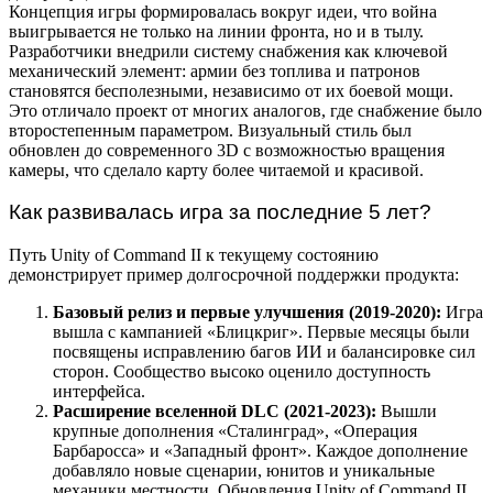
Концепция игры формировалась вокруг идеи, что война
выигрывается не только на линии фронта, но и в тылу.
Разработчики внедрили систему снабжения как ключевой
механический элемент: армии без топлива и патронов
становятся бесполезными, независимо от их боевой мощи.
Это отличало проект от многих аналогов, где снабжение было
второстепенным параметром. Визуальный стиль был
обновлен до современного 3D с возможностью вращения
камеры, что сделало карту более читаемой и красивой.
Как развивалась игра за последние 5 лет?
Путь Unity of Command II к текущему состоянию
демонстрирует пример долгосрочной поддержки продукта:
Базовый релиз и первые улучшения (2019-2020):
Игра
вышла с кампанией «Блицкриг». Первые месяцы были
посвящены исправлению багов ИИ и балансировке сил
сторон. Сообщество высоко оценило доступность
интерфейса.
Расширение вселенной DLC (2021-2023):
Вышли
крупные дополнения «Сталинград», «Операция
Барбаросса» и «Западный фронт». Каждое дополнение
добавляло новые сценарии, юнитов и уникальные
механики местности. Обновления Unity of Command II