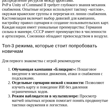
распределение ресурсов между фронтами.
PvP в Unity of Command II требует глубокого знания механик
снабжения. Опытные игроки используют тактику «котлов»,
окружая вражеские группы и перерезая их линии снабжения.
Кастомизация включает выбор дивизий для кампании,
настройку правил сценария и создание пользовательских карт.
Каждая нация имеет уникальные преимущества: Германия
сильна в маневре, СССР имеет преимущество в численности
и артиллерии, Союзники обладают превосходством в воздухе.
Топ-3 режима, которые стоит попробовать
новичкам
Для первого знакомства с игрой рекомендуем:
Обучающая кампания «Блицкриг»:
Пошаговое
введение в механики движения, атаки и снабжения с
подсказками.
Отдельные сценарии низкой сложности:
Позволяют
изучить карту и поведение ИИ без давления
ограниченных ходов.
Режим наблюдателя в мультиплеере:
Просмотр
матчей опытных игроков помогает понять продвинутые
тактики окружения и логистики.