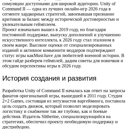
симуляции доступными для широкой аудитории. Unity of
Command II — одна из лучших онлайн-игр 2026 года в
сегменте хардкорных стратегий, завоевавшая признание
критиков за баланс между исторической достоверностью и
увлекательным геймплеем.
Проект изначально вышел в 2019 году, но благодаря
постоянной поддержке, выпуску дополнений и улучшению
искусственного интеллекта, к 2026 году стал эталоном в
своем жанре. Высокие оценки от специализированных
изданий и активное комьюнити моддеров подтверждают
статус игры какMust-have для любителей военной истории. В
этом гайде разберем геймплей, дадим советы для новичков и
обсудим перспективы игры в 2026 году.
История создания и развития
Разработка Unity of Command II началась как ответ на запросы
фанатов оригинальной игры, вышедшей в 2011 году. Студия
2×2 Games, состоящая из энтузиастов варгейминга, поставила
цель создать движок, который позволит моделировать
логистику и снабжение так же глубоко, как и боевые
действия. Издатель Slitherine, специализирующийся на
стратегиях, обеспечил проекту необходимую поддержку и
дистрибуцию.