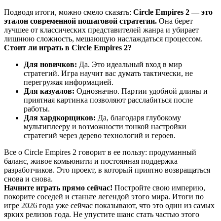
Подводя итоги, можно смело сказать:
Circle Empires 2 — это
эталон современной пошаговой стратегии.
Она берет
лучшее от классических представителей жанра и убирает
лишнюю сложность, мешающую наслаждаться процессом.
Стоит ли играть в Circle Empires 2?
Для новичков:
Да. Это идеальный вход в мир
стратегий. Игра научит вас думать тактически, не
перегружая информацией.
Для казуалов:
Однозначно. Партии удобной длины и
приятная картинка позволяют расслабиться после
работы.
Для хардкорщиков:
Да, благодаря глубокому
мультиплееру и возможности тонкой настройки
стратегий через дерево технологий и героев.
Все о Circle Empires 2 говорит в ее пользу: продуманный
баланс, живое комьюнити и постоянная поддержка
разработчиков. Это проект, в который приятно возвращаться
снова и снова.
Начните играть прямо сейчас!
Постройте свою империю,
покорите соседей и станьте легендой этого мира. Итоги по
игре 2026 года уже сейчас показывают, что это один из самых
ярких релизов года. Не упустите шанс стать частью этого