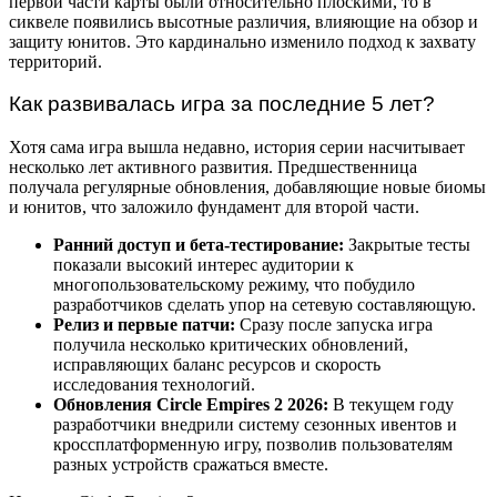
первой части карты были относительно плоскими, то в
сиквеле появились высотные различия, влияющие на обзор и
защиту юнитов. Это кардинально изменило подход к захвату
территорий.
Как развивалась игра за последние 5 лет?
Хотя сама игра вышла недавно, история серии насчитывает
несколько лет активного развития. Предшественница
получала регулярные обновления, добавляющие новые биомы
и юнитов, что заложило фундамент для второй части.
Ранний доступ и бета-тестирование:
Закрытые тесты
показали высокий интерес аудитории к
многопользовательскому режиму, что побудило
разработчиков сделать упор на сетевую составляющую.
Релиз и первые патчи:
Сразу после запуска игра
получила несколько критических обновлений,
исправляющих баланс ресурсов и скорость
исследования технологий.
Обновления Circle Empires 2 2026:
В текущем году
разработчики внедрили систему сезонных ивентов и
кроссплатформенную игру, позволив пользователям
разных устройств сражаться вместе.