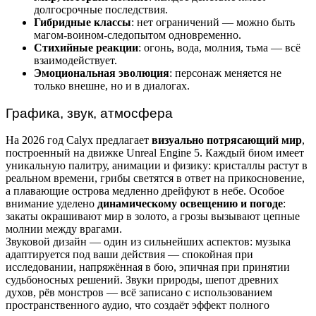
долгосрочные последствия.
Гибридные классы
: нет ограничений — можно быть
магом-воином-следопытом одновременно.
Стихийные реакции
: огонь, вода, молния, тьма — всё
взаимодействует.
Эмоциональная эволюция
: персонаж меняется не
только внешне, но и в диалогах.
Графика, звук, атмосфера
На 2026 год Calyx предлагает
визуально потрясающий мир
,
построенный на движке Unreal Engine 5. Каждый биом имеет
уникальную палитру, анимации и физику: кристаллы растут в
реальном времени, грибы светятся в ответ на прикосновение,
а плавающие острова медленно дрейфуют в небе. Особое
внимание уделено
динамическому освещению и погоде
:
закаты окрашивают мир в золото, а грозы вызывают цепные
молнии между врагами.
Звуковой дизайн — один из сильнейших аспектов: музыка
адаптируется под ваши действия — спокойная при
исследовании, напряжённая в бою, эпичная при принятии
судьбоносных решений. Звуки природы, шепот древних
духов, рёв монстров — всё записано с использованием
пространственного аудио, что создаёт эффект полного