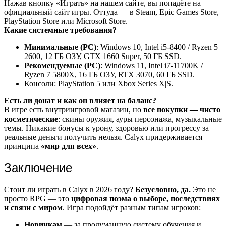
Нажав кнопку «Играть» на нашем сайте, вы попадёте на
официальный сайт игры. Оттуда — в Steam, Epic Games Store,
PlayStation Store или Microsoft Store.
Какие системные требования?
Минимальные (PC)
: Windows 10, Intel i5-8400 / Ryzen 5
2600, 12 ГБ ОЗУ, GTX 1660 Super, 50 ГБ SSD.
Рекомендуемые (PC)
: Windows 11, Intel i7-11700K /
Ryzen 7 5800X, 16 ГБ ОЗУ, RTX 3070, 60 ГБ SSD.
Консоли: PlayStation 5 или Xbox Series X|S.
Есть ли донат и как он влияет на баланс?
В игре есть внутриигровой магазин, но
все покупки — чисто
косметические
: скины оружия, ауры персонажа, музыкальные
темы. Никакие бонусы к урону, здоровью или прогрессу за
реальные деньги получить нельзя. Calyx придерживается
принципа
«мир для всех»
.
Заключение
Стоит ли играть в Calyx в 2026 году?
Безусловно, да.
Это не
просто RPG — это
цифровая поэма о выборе, последствиях
и связи с миром
. Игра подойдёт разным типам игроков:
Новичкам
— за продуманную систему обучения и