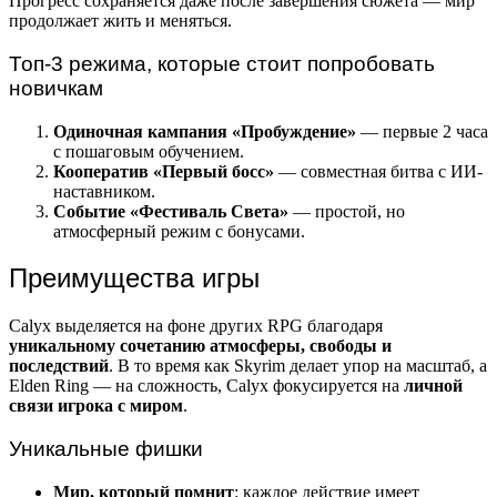
Прогресс сохраняется даже после завершения сюжета — мир
продолжает жить и меняться.
Топ-3 режима, которые стоит попробовать
новичкам
Одиночная кампания «Пробуждение»
— первые 2 часа
с пошаговым обучением.
Кооператив «Первый босс»
— совместная битва с ИИ-
наставником.
Событие «Фестиваль Света»
— простой, но
атмосферный режим с бонусами.
Преимущества игры
Calyx выделяется на фоне других RPG благодаря
уникальному сочетанию атмосферы, свободы и
последствий
. В то время как Skyrim делает упор на масштаб, а
Elden Ring — на сложность, Calyx фокусируется на
личной
связи игрока с миром
.
Уникальные фишки
Мир, который помнит
: каждое действие имеет