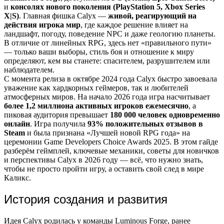
и
консолях нового поколения (PlayStation 5, Xbox Series
X|S)
. Главная фишка Calyx —
живой, реагирующий на
действия игрока мир
, где каждое решение влияет на
ландшафт, погоду, поведение NPC и даже геологию планеты.
В отличие от линейных RPG, здесь нет «правильного пути»
— только ваши выборы, стиль боя и отношение к миру
определяют, кем вы станете: спасителем, разрушителем или
наблюдателем.
С момента релиза в октябре 2024 года Calyx быстро завоевала
уважение как хардкорных геймеров, так и любителей
атмосферных миров. На начало 2026 года игра насчитывает
более 1,2 миллиона активных игроков ежемесячно
, а
пиковая аудитория превышает
180 000 человек одновременно
онлайн
. Игра получила
93% положительных отзывов в
Steam
и была признана «Лучшей новой RPG года» на
церемонии Game Developers Choice Awards 2025. В этом гайде
разберём геймплей, ключевые механики, советы для новичков
и перспективы Calyx в 2026 году — всё, что нужно знать,
чтобы не просто пройти игру, а оставить свой след в мире
Каликс.
История создания и развития
Идея Calyx родилась у команды Luminous Forge, ранее