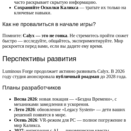
часто раскрывает скрытую информацию.
Сохраняйте Осколки Каликса
— тратьте их только на
ключевые навыки.
Как не провалиться в начале игры?
Помните:
Calyx — это не гонка
. Не стремитесь пройти сюжет
быстро — исследуйте, общайтесь, экспериментируйте. Мир
раскроется перед вами, если вы дадите ему время.
Перспективы развития
Luminous Forge продолжает активно развивать Calyx. В 2026
году студия анонсировала
публичный роадмап
до 2028 года.
Планы разработчиков
Весна 2026
: новая локация — «Бездна Времени», с
механиками замедления и ускорения.
Лето 2026
: обновление «Legacy System» — дети ваших
решений появятся в мире.
Осень 2026
: VR-режим для PC — полное погружение в
мир Каликса.
2027
: интеграция с AI — динамические квесты,