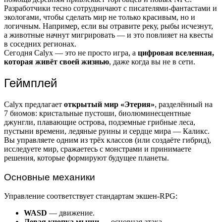
Разработчики тесно сотрудничают с писателями-фантастами и
экологами, чтобы сделать мир не только красивым, но и
логичным. Например, если вы отравите реку, рыбы исчезнут,
а животные начнут мигрировать — и это повлияет на квесты
в соседних регионах.
Сегодня Calyx — это не просто игра, а
цифровая вселенная,
которая живёт своей жизнью
, даже когда вы не в сети.
Геймплей
Calyx предлагает
открытый мир «Этерия»
, разделённый на
7 биомов: кристальные пустоши, биолюминесцентные
джунгли, плавающие острова, подземные грибные леса,
пустыни времени, ледяные руины и сердце мира — Каликс.
Вы управляете одним из трёх классов (или создаёте гибрид),
исследуете мир, сражаетесь с монстрами и принимаете
решения, которые формируют будущее планеты.
Основные механики
Управление соответствует стандартам экшен-RPG:
WASD
— движение.
Левая кнопка мыши
— основная атака.