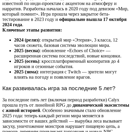
известной по инди-проектам с акцентом на атмосферу и
нарратив. Разработка началась в 2020 году под девизом «Мир,
который помнит». Игра прошла через закрытое бета-
тестирование в 2023 году и
официально вышла 17 октября
2024 года
.
Ключевые этапы развития:
2024 (релиз)
: открытый мир «Этерия», 3 класса, 12
часов сюжета, базовая система эволюции мира.
2025 (весна)
: обновление «Echoes of Choice» —
расширенная система последствий, новые концовки.
2025 (осень)
: кроссплатформенный кооператив до 4
игроков и сезонные события.
2025 (зима)
: интеграция с Twitch — зрители могут
влиять на погоду и появление врагов.
Как развивалась игра за последние 5 лет?
За последние пять лет (включая период разработки) Calyx
прошла путь от линейной RPG до
динамической экосистемы
с живой историей
. Особенно значимым стало обновление
2025 года: теперь каждый регион мира меняется в
зависимости от ваших действий — вырубка леса вызывает
засуху, уничтожение монстров нарушает пищевую цепь, а
помощь деревням привлекает торговцев и новых NPC.