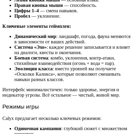
Правая кнопка мыши
— способность.
Цифры 1–4
— смена навыков.
Пробел
— уклонение.
Ключевые элементы геймплея:
Динамический мир
: ландшафт, погода, фауна меняются
в зависимости от ваших действий.
Система «Эхо»
: каждое решение записывается и влияет
на диалоги, квесты и окончания.
Боевая система
: комбо, уклонения, контр-атаки,
стихийные взаимодействия (огонь + вода = пар).
Эволюция класса
: вместо уровней вы получаете
«Осколки Каликса», которые позволяют смешивать
навыки разных классов.
Интерфейс минималистичен: только здоровье, энергия и
индикатор угрозы. Всё остальное — чистый, живой мир.
Режимы игры
Calyx предлагает несколько ключевых режимов:
Одиночная кампания
: глубокий сюжет с множеством
концовок.