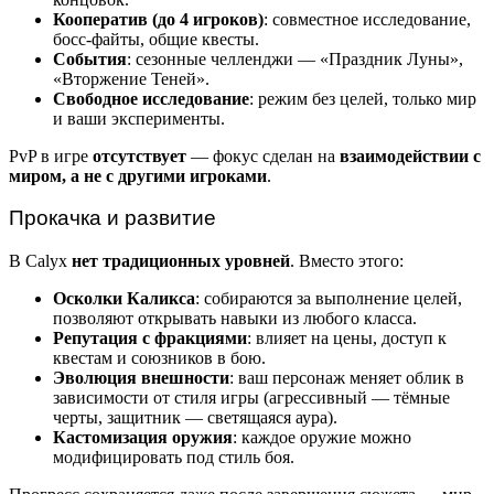
Кооператив (до 4 игроков)
: совместное исследование,
босс-файты, общие квесты.
События
: сезонные челленджи — «Праздник Луны»,
«Вторжение Теней».
Свободное исследование
: режим без целей, только мир
и ваши эксперименты.
PvP в игре
отсутствует
— фокус сделан на
взаимодействии с
миром, а не с другими игроками
.
Прокачка и развитие
В Calyx
нет традиционных уровней
. Вместо этого:
Осколки Каликса
: собираются за выполнение целей,
позволяют открывать навыки из любого класса.
Репутация с фракциями
: влияет на цены, доступ к
квестам и союзников в бою.
Эволюция внешности
: ваш персонаж меняет облик в
зависимости от стиля игры (агрессивный — тёмные
черты, защитник — светящаяся аура).
Кастомизация оружия
: каждое оружие можно
модифицировать под стиль боя.