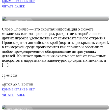
КОММЕНТАРИЕВ НЕТ
ЧИТАТЬ ДАЛЕЕ
Что такое Спойлер в играх: понятное определение, примеры
и виды
ИГРОНОВОСТИ
Слово Спойлер — это скрытая информация о сюжете,
механиках или концовке игры, раскрытие которой лишает
других игроков удовольствия от самостоятельного открытия.
Происходит от английского spoil (портить, раскрывать секрет),
в геймерской среде произносится как спойлер и обозначает
любое преждевременное обнародование интригующих
деталей. Контекст применения охватывает всё: от сюжетных
поворотов в нарративных адвенчурах до скрытых механик и
[…]
29.06.2026
АВТОР ANA_EDITOR
КОММЕНТАРИЕВ НЕТ
ЧИТАТЬ ДАЛЕЕ
Что такое Спрей в играх: понятное определение, примеры и
виды
ИГРОНОВОСТИ