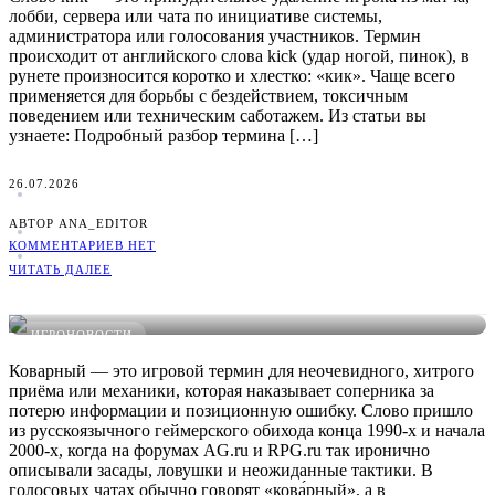
лобби, сервера или чата по инициативе системы,
администратора или голосования участников. Термин
происходит от английского слова kick (удар ногой, пинок), в
рунете произносится коротко и хлестко: «кик». Чаще всего
применяется для борьбы с бездействием, токсичным
поведением или техническим саботажем. Из статьи вы
узнаете: Подробный разбор термина […]
26.07.2026
АВТОР ANA_EDITOR
КОММЕНТАРИЕВ НЕТ
ЧИТАТЬ ДАЛЕЕ
Что такое Коварный в играх: понятное определение, примеры
и виды
ИГРОНОВОСТИ
Коварный — это игровой термин для неочевидного, хитрого
приёма или механики, которая наказывает соперника за
потерю информации и позиционную ошибку. Слово пришло
из русскоязычного геймерского обихода конца 1990-х и начала
2000-х, когда на форумах AG.ru и RPG.ru так иронично
описывали засады, ловушки и неожиданные тактики. В
голосовых чатах обычно говорят «кова́рный», а в