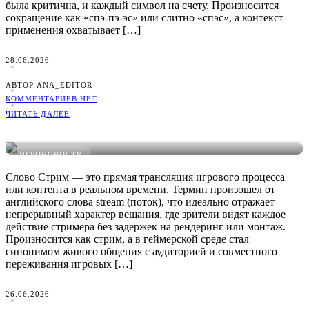
была критична, и каждый символ на счету. Произносится
сокращение как «спэ-пэ-эс» или слитно «спэс», а контекст
применения охватывает […]
28.06.2026
АВТОР ANA_EDITOR
КОММЕНТАРИЕВ НЕТ
ЧИТАТЬ ДАЛЕЕ
Что такое Стрим в играх: понятное определение, примеры и
виды
ИГРОНОВОСТИ
Слово Стрим — это прямая трансляция игрового процесса
или контента в реальном времени. Термин произошел от
английского слова stream (поток), что идеально отражает
непрерывный характер вещания, где зрители видят каждое
действие стримера без задержек на рендеринг или монтаж.
Произносится как стрим, а в геймерской среде стал
синонимом живого общения с аудиторией и совместного
переживания игровых […]
26.06.2026