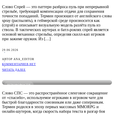
Слово Спрей — это паттерн разброса пуль при непрерывной
стрельбе, требующий компенсации отдачи для сохранения
точности попаданий. Термин произошел от английского слова
spray (распылять), в геймерской среде произносится как
(спрэй) и описывает визуальную модель разлёта пуль из
ствола. В тактических шутерах и батл-роялях спрей является
основой механики стрельбы, определяя скилл-кап игроков
при зажиме оружия. Из […]
29.06.2026
АВТОР ANA_EDITOR
КОММЕНТАРИЕВ НЕТ
ЧИТАТЬ ДАЛЕЕ
Что такое СПС в играх: понятное определение, примеры и
виды
ИГРОНОВОСТИ
Слово СПС — это распространённое сленговое сокращение
от «спасибо», используемое игроками в игровом чате для
быстрой благодарности союзникам или даже соперникам.
Термин родился в эпоху первых массовых MMORPG и
онлайн-шутеров, когда скорость набора текста в разгар боя