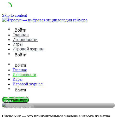
Skip to content
Войти
Главная
Игроновости
Игры
Игровой журнал
Войти
Войти
Главная
Игроновости
Игры
Игровой журнал
Войти
Что такое Кик в играх: понятное определение, примеры и
Добавить игру
виды
ИГРОНОВОСТИ
Слово кик — это принудительное удаление игрока из матча,