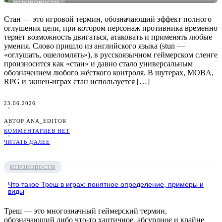
ИГРОНОВОСТИ
Стан — это игровой термин, обозначающий эффект полного
оглушения цели, при котором персонаж противника временно
теряет возможность двигаться, атаковать и применять любые
умения. Слово пришло из английского языка (stun —
«оглушать, ошеломлять»), в русскоязычном геймерском сленге
произносится как «стан» и давно стало универсальным
обозначением любого жёсткого контроля. В шутерах, MOBA,
RPG и экшен-играх стан используется […]
23.06.2026
АВТОР ANA_EDITOR
КОММЕНТАРИЕВ НЕТ
ЧИТАТЬ ДАЛЕЕ
ИГРОНОВОСТИ
Что такое Треш в играх: понятное определение, примеры и
виды
Треш — это многозначный геймерский термин,
обозначающий либо что-то хаотичное, абсурдное и крайне