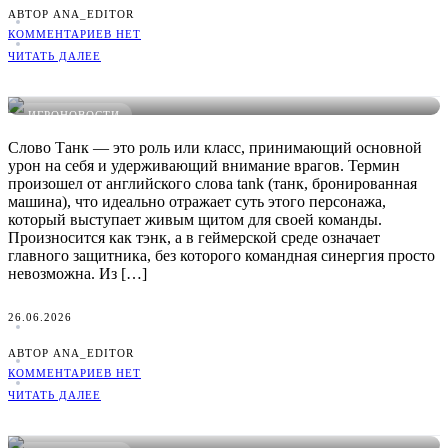
АВТОР ANA_EDITOR
КОММЕНТАРИЕВ НЕТ
ЧИТАТЬ ДАЛЕЕ
Что такое Танк в играх: понятное определение, примеры и
виды
ИГРОНОВОСТИ
Слово Танк — это роль или класс, принимающий основной
урон на себя и удерживающий внимание врагов. Термин
произошел от английского слова tank (танк, бронированная
машина), что идеально отражает суть этого персонажа,
который выступает живым щитом для своей команды.
Произносится как тэнк, а в геймерской среде означает
главного защитника, без которого командная синергия просто
невозможна. Из […]
26.06.2026
АВТОР ANA_EDITOR
КОММЕНТАРИЕВ НЕТ
ЧИТАТЬ ДАЛЕЕ
Что такое Стан в играх: понятное определение, примеры и
виды