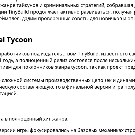
 в жанре тайкунов и криминальных стратегий, собравшая
дии TinyBuild продолжает активно развиваться, получая
геймплея, дадим проверенные советы для новичков и о
el Tycoon
зработчиков под издательством TinyBuild, известного с
1 году, а полноценный релиз состоялся после нескольки
тием для поклонников жанра tycoon, так как проект пр
е сложной системы производственных цепочек и динами
ическую составляющую, то в финальной версии игра пол
тацией.
та в полноценный хит жанра.
ерсии игры фокусировались на базовых механиках стро