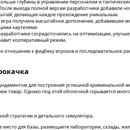
больше глубины в управлении персоналом и тактических
осле выхода полной версии разработчики добавили но
обытий, делающих каждое прохождение уникальным.
 игра получила масштабное дополнение, добавившее м
щими картелями.
разработчики сосредоточились на оптимизации, улучше
обавит кооперативный режим.
ное отношение к фидбеку игроков и последовательное р
рокачка
я фундаментом для построения успешной криминальной и
аем товар. Однако под этой оболочкой скрывается мног
ьной стратегии и детального симулятора.
 место для базы, размещаете лаборатории, склады, ж