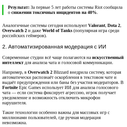
Результат:
За первые 5 лет работы системы Riot сообщила
о
снижении токсичных инцидентов на 40%
.
Аналогичные системы сегодня используют
Valorant
,
Dota 2
,
Overwatch 2
и даже
World of Tanks
(популярная игра среди
российских геймеров).
2. Автоматизированная модерация с ИИ
Современные студии всё чаще полагаются на
искусственный
интеллект
для анализа чата и голосовой коммуникации.
Например, в
Overwatch 2
Blizzard внедрила систему, которая
автоматически распознаёт оскорбления в текстовом чате и
выдаёт предупреждения или баны без участия модераторов. В
Fortnite
Epic Games использует ИИ для анализа голосового
чата — если система фиксирует агрессию, игрок получает
уведомление и возможность отключить микрофон
нарушителя.
Такие технологии особенно важны для массовых игр с
миллионами пользователей, где ручная модерация
невозможна.