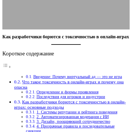
25.10.2025
АВТОР ANA_EDITOR
КОММЕНТАРИЕВ НЕТ
Как разработчики борются с токсичностью в онлайн-играх
Короткое содержание
Введение: Почему виртуальный ад — это не игра
Что такое токсичность в онлайн-играх и почему она
опасна
Определение и формы проявления
Последствия для игроков и индустрии
Как разработчики борются с токсичностью в онлайн-
играх: основные подходы
1. Системы репутации и рейтинга поведения
2. Автоматизированная модерация с ИИ
3. Дизайн, поощряющий сотрудничество
4. Прозрачные правила и последовательные
санкции