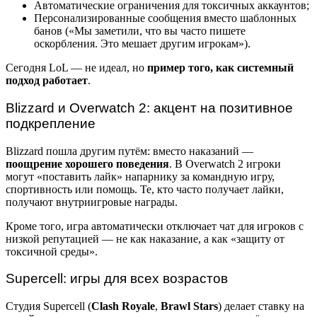
Автоматические ограничения для токсичных аккаунтов;
Персонализированные сообщения вместо шаблонных
банов («Мы заметили, что вы часто пишете
оскорбления. Это мешает другим игрокам»).
Сегодня LoL — не идеал, но
пример того, как системный
подход работает
.
Blizzard и Overwatch 2: акцент на позитивное
подкрепление
Blizzard пошла другим путём: вместо наказаний —
поощрение хорошего поведения
. В Overwatch 2 игроки
могут «поставить лайк» напарнику за командную игру,
спортивность или помощь. Те, кто часто получает лайки,
получают внутриигровые награды.
Кроме того, игра автоматически отключает чат для игроков с
низкой репутацией — не как наказание, а как «защиту от
токсичной среды».
Supercell: игры для всех возрастов
Студия Supercell (
Clash Royale
,
Brawl Stars
) делает ставку на