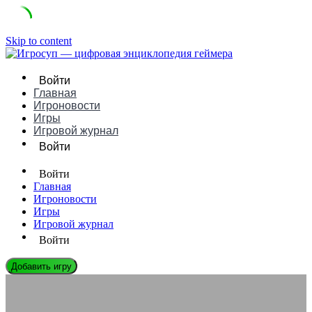
Skip to content
Войти
Главная
Игроновости
Игры
Игровой журнал
Войти
Войти
Главная
Игроновости
Игры
Игровой журнал
Войти
Добавить игру
ИГРОНОВОСТИ
Как разработчики борются с токсичностью в онлайн-играх