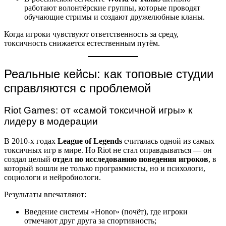
работают волонтёрские группы, которые проводят
обучающие стримы и создают дружелюбные кланы.
Когда игроки чувствуют ответственность за среду,
токсичность снижается естественным путём.
Реальные кейсы: как топовые студии
справляются с проблемой
Riot Games: от «самой токсичной игры» к
лидеру в модерации
В 2010-х годах
League of Legends
считалась одной из самых
токсичных игр в мире. Но Riot не стал оправдываться — он
создал целый
отдел по исследованию поведения игроков
, в
который вошли не только программисты, но и психологи,
социологи и нейробиологи.
Результаты впечатляют:
Введение системы «Honor» (почёт), где игроки
отмечают друг друга за спортивность;