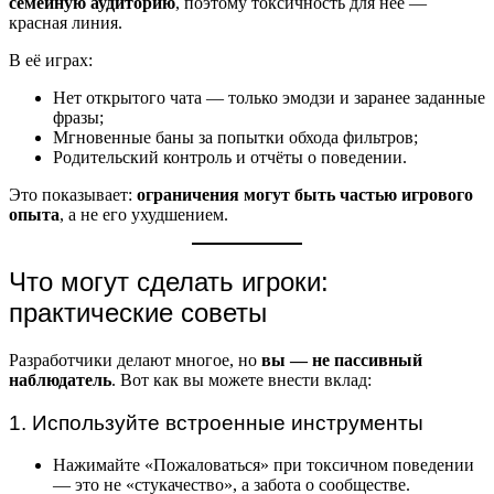
семейную аудиторию
, поэтому токсичность для неё —
красная линия.
В её играх:
Нет открытого чата — только эмодзи и заранее заданные
фразы;
Мгновенные баны за попытки обхода фильтров;
Родительский контроль и отчёты о поведении.
Это показывает:
ограничения могут быть частью игрового
опыта
, а не его ухудшением.
Что могут сделать игроки:
практические советы
Разработчики делают многое, но
вы — не пассивный
наблюдатель
. Вот как вы можете внести вклад:
1. Используйте встроенные инструменты
Нажимайте «Пожаловаться» при токсичном поведении
— это не «стукачество», а забота о сообществе.