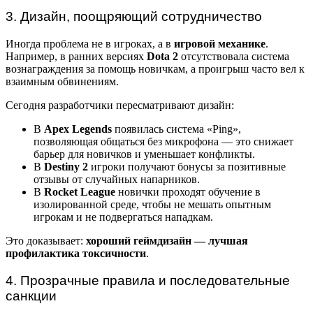
3. Дизайн, поощряющий сотрудничество
Иногда проблема не в игроках, а в
игровой механике
.
Например, в ранних версиях
Dota 2
отсутствовала система
вознаграждения за помощь новичкам, а проигрыш часто вел к
взаимным обвинениям.
Сегодня разработчики пересматривают дизайн:
В
Apex Legends
появилась система «Ping»,
позволяющая общаться без микрофона — это снижает
барьер для новичков и уменьшает конфликты.
В
Destiny 2
игроки получают бонусы за позитивные
отзывы от случайных напарников.
В
Rocket League
новички проходят обучение в
изолированной среде, чтобы не мешать опытным
игрокам и не подвергаться нападкам.
Это доказывает:
хороший геймдизайн — лучшая
профилактика токсичности
.
4. Прозрачные правила и последовательные
санкции