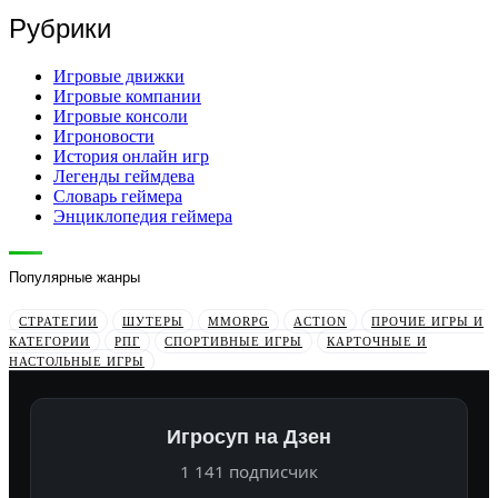
Рубрики
Игровые движки
Игровые компании
Игровые консоли
Игроновости
История онлайн игр
Легенды геймдева
Словарь геймера
Энциклопедия геймера
Популярные жанры
СТРАТЕГИИ
ШУТЕРЫ
MMORPG
ACTION
ПРОЧИЕ ИГРЫ И
КАТЕГОРИИ
РПГ
СПОРТИВНЫЕ ИГРЫ
КАРТОЧНЫЕ И
НАСТОЛЬНЫЕ ИГРЫ
Игросуп на Дзен
1 141 подписчик