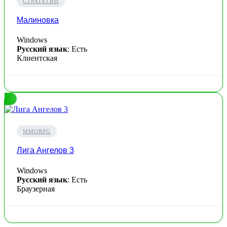
СТРАТЕГИИ
Малиновка
Windows
Русский язык
: Есть
Клиентская
MMORPG
Лига Ангелов 3
Windows
Русский язык
: Есть
Браузерная