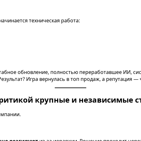
начинается техническая работа:
сштабное обновление, полностью переработавшее ИИ, си
Результат? Игра вернулась в топ продаж, а репутация —
критикой крупные и независимые с
омпании.
нно реагируют
из-за иерархии. Решение проходит через