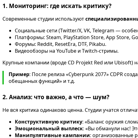
1. Мониторинг: где искать критику?
Современные студии используют
специализированн
Социальные сети (Twitter/X, VK, Telegram — особе
Платформы: Steam, PlayStation Store, App Store, Go
Форумы: Reddit, ResetEra, DTF, Pikabu.
Видеообзоры на YouTube и Twitch-стримы.
Крупные компании (вроде CD Projekt Red или Ubisoft
Пример
: После релиза «Cyberpunk 2077» CDPR созд
обещанных функций» и т.д.
2. Анализ: что важно, а что — шум?
Не вся критика одинаково ценна. Студии учатся отлича
Конструктивную критику
: «Баланс оружия слома
Эмоциональный выплеск
: «Вы обманули нас! Э
Манипулятивные кампании
: организованные р