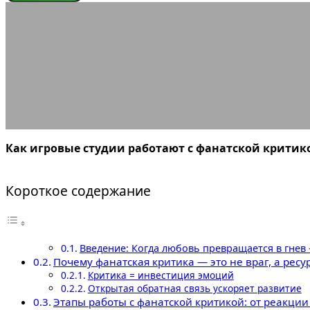
ИГРОНОВОСТИ
Как игро
24.10.2025
АВТОР ANA_EDITOR
КОММЕНТАРИЕВ НЕТ
Как игровые студии работают с фанатской критик
Короткое содержание
Введение: Когда любовь превращается в гнев
Почему фанатская критика — это не враг, а ресу
Критика = инвестиция эмоций
Открытая обратная связь ускоряет развитие
Этапы работы с фанатской критикой: от реакци