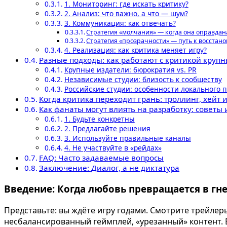
1. Мониторинг: где искать критику?
2. Анализ: что важно, а что — шум?
3. Коммуникация: как отвечать?
Стратегия «молчания» — когда она оправдан
Стратегия «прозрачности» — путь к восстан
4. Реализация: как критика меняет игру?
Разные подходы: как работают с критикой круп
Крупные издатели: бюрократия vs. PR
Независимые студии: близость к сообществу
Российские студии: особенности локального 
Когда критика переходит грань: троллинг, хейт
Как фанаты могут влиять на разработку: советы
1. Будьте конкретны
2. Предлагайте решения
3. Используйте правильные каналы
4. Не участвуйте в «рейдах»
FAQ: Часто задаваемые вопросы
Заключение: Диалог, а не диктатура
Введение: Когда любовь превращается в гн
Представьте: вы ждёте игру годами. Смотрите трейлеры
несбалансированный геймплей, «урезанный» контент. 