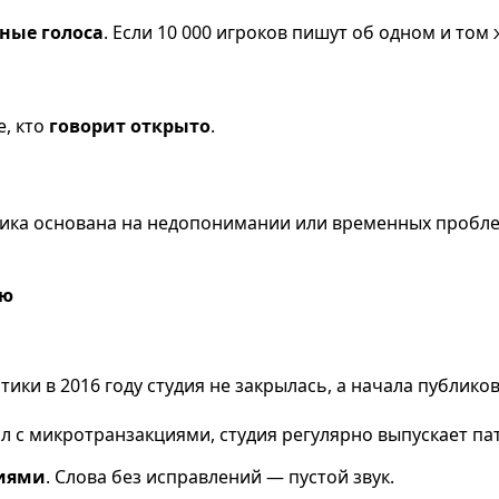
ьные голоса
. Если 10 000 игроков пишут об одном и том 
те, кто
говорит открыто
.
тика основана на недопонимании или временных пробле
ию
итики в 2016 году студия не закрылась, а начала публико
ал с микротранзакциями, студия регулярно выпускает па
виями
. Слова без исправлений — пустой звук.