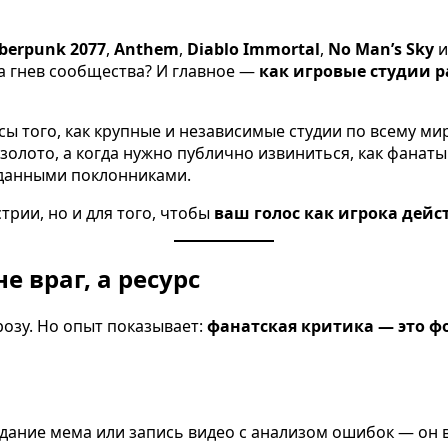
berpunk 2077
,
Anthem
,
Diablo Immortal
,
No Man’s Sky
и
а гнев сообщества? И главное —
как игровые студии 
ейсы того, как крупные и независимые студии по всему 
золото, а когда нужно публично извиниться, как фанат
еданными поклонниками.
рии, но и для того, чтобы
ваш голос как игрока дей
 враг, а ресурс
озу. Но опыт показывает:
фанатская критика — это ф
дание мема или запись видео с анализом ошибок — он вк