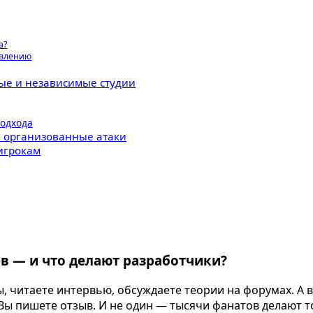
а?
овлению
ные и независимые студии
подхода
 и организованные атаки
 игрокам
ев — и что делают разработчики?
, читаете интервью, обсуждаете теории на форумах. А в
Вы пишете отзыв. И не один — тысячи фанатов делают т