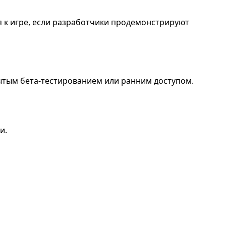
я к игре, если разработчики продемонстрируют
рытым бета-тестированием или ранним доступом.
и.