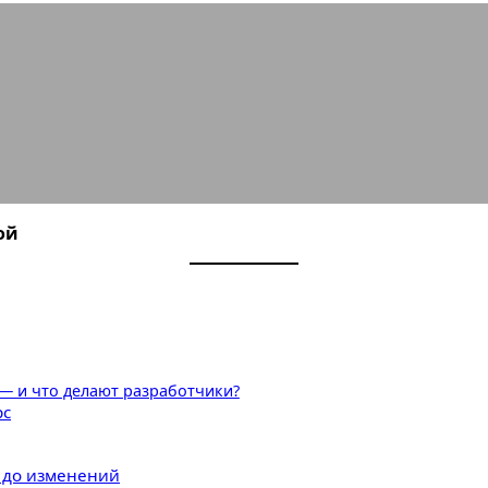
вые студии работают с фанатской
ой
 — и что делают разработчики?
рс
и до изменений