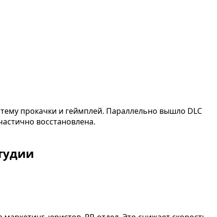
стему прокачки и геймплей. Параллельно вышло DLC
 частично восстановлена.
тудии
 маркетинг, юристов, PR-отдел. Это снижает скорость,