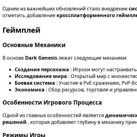
Одним из важнейших обновлений стало внедрение
си
отметить добавление
кроссплатформенного геймпл
Геймплей
Основные Механики
В основе
Dark Genesis
лежат следующие механики:
Создание персонажа
: Игроки могут настраивать
Исследование мира
: Открытый мир с множество
Боевая система
: Участие в PvE-сражениях, PvP-б
Экономика
: Сбор ресурсов, торговля и управле
Особенности Игрового Процесса
Одной из главных особенностей является
динамичес
решений
, которая добавляет глубину в механику при
Режимы Игры