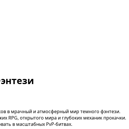
Фэнтези
ков в мрачный и атмосферный мир темного фэнтези.
их RPG, открытого мира и глубоких механик прокачки.
овать в масштабных PvP-битвах.