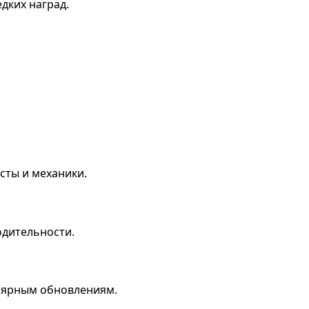
дких наград.
сты и механики.
одительности.
улярным обновлениям.