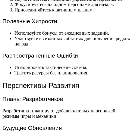
Фокусируйтесь на одном персонаже для начала.
Присоединяйтесь к активным кланам.
Полезные Хитрости
Используйте бонусы от ежедневных заданий.
Участвуйте в сезонных событиях для получения редких
наград.
Распространенные Ошибки
Игнорировать тактические советы.
Тратить ресурсы без планирования.
Перспективы Развития
Планы Разработчиков
Разработчики планируют добавить новых персонажей,
режимы игры и механики.
Будущие Обновления