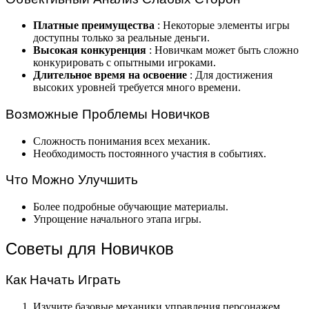
Платные преимущества
: Некоторые элементы игры
доступны только за реальные деньги.
Высокая конкуренция
: Новичкам может быть сложно
конкурировать с опытными игроками.
Длительное время на освоение
: Для достижения
высоких уровней требуется много времени.
Возможные Проблемы Новичков
Сложность понимания всех механик.
Необходимость постоянного участия в событиях.
Что Можно Улучшить
Более подробные обучающие материалы.
Упрощение начального этапа игры.
Советы для Новичков
Как Начать Играть
Изучите базовые механики управления персонажем.