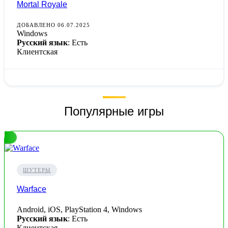
Mortal Royale
ДОБАВЛЕНО 06.07.2025
Windows
Русский язык
: Есть
Клиентская
Популярные игры
ШУТЕРЫ
Warface
Android, iOS, PlayStation 4, Windows
Русский язык
: Есть
Клиентская