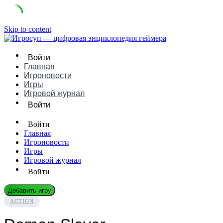
Skip to content
Войти
Главная
Игроновости
Игры
Игровой журнал
Войти
Войти
Главная
Игроновости
Игры
Игровой журнал
Войти
Добавить игру
ACTION