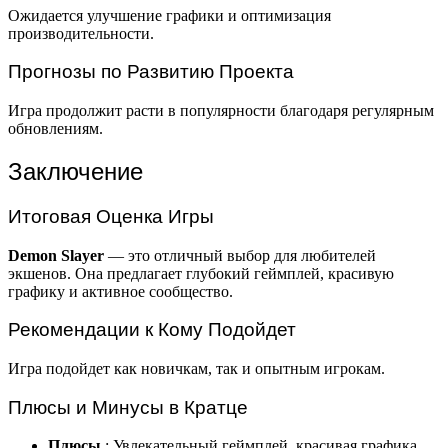
Ожидается улучшение графики и оптимизация
производительности.
Прогнозы по Развитию Проекта
Игра продолжит расти в популярности благодаря регулярным
обновлениям.
Заключение
Итоговая Оценка Игры
Demon Slayer
— это отличный выбор для любителей
экшенов. Она предлагает глубокий геймплей, красивую
графику и активное сообщество.
Рекомендации к Кому Подойдет
Игра подойдет как новичкам, так и опытным игрокам.
Плюсы и Минусы в Кратце
Плюсы
: Увлекательный геймплей, красивая графика,