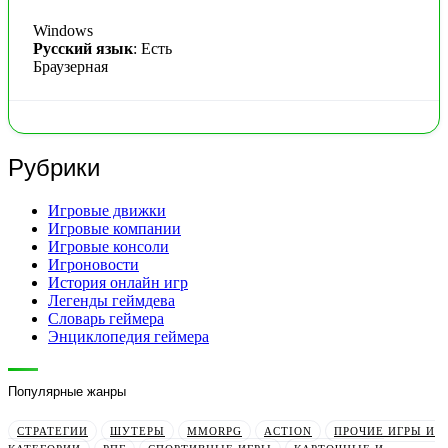
Windows
Русский язык
: Есть
Браузерная
Рубрики
Игровые движки
Игровые компании
Игровые консоли
Игроновости
История онлайн игр
Легенды геймдева
Словарь геймера
Энциклопедия геймера
Популярные жанры
СТРАТЕГИИ
ШУТЕРЫ
MMORPG
ACTION
ПРОЧИЕ ИГРЫ И