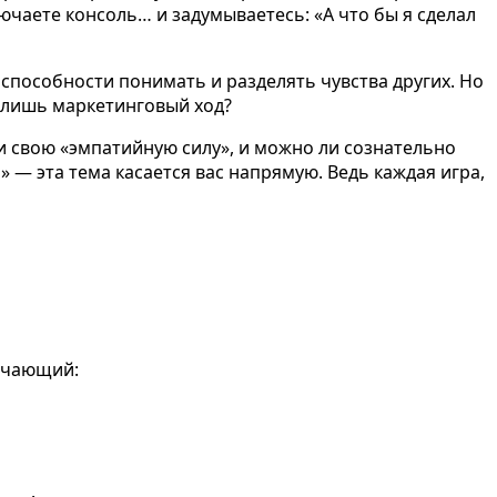
ючаете консоль… и задумываетесь: «А что бы я сделал
способности понимать и разделять чувства других. Но
о лишь маркетинговый ход?
ли свою «эмпатийную силу», и можно ли сознательно
 — эта тема касается вас напрямую. Ведь каждая игра,
лючающий: