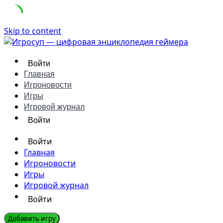
Skip to content
Войти
Главная
Игроновости
Игры
Игровой журнал
Войти
Войти
Главная
Игроновости
Игры
Игровой журнал
Войти
Добавить игру