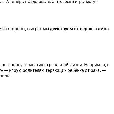
 А теперь представьте: а что, если игры могут
м со стороны, в играх мы
действуем от первого лица
.
повышенную эмпатию в реальной жизни. Например, в
r»
— игру о родителях, теряющих ребёнка от рака, —
ппой.