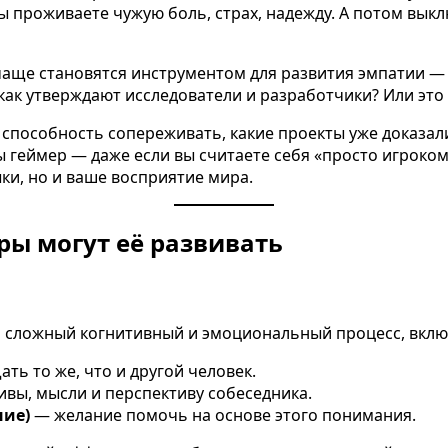
ы проживаете чужую боль, страх, надежду. А потом выкл
чаще становятся инструментом для развития эмпатии — 
 как утверждают исследователи и разработчики? Или эт
у способность сопереживать, какие проекты уже доказа
 геймер — даже если вы считаете себя «просто игроком»
ки, но и ваше восприятие мира.
ры могут её развивать
Это сложный когнитивный и эмоциональный процесс, вк
ь то же, что и другой человек.
вы, мысли и перспективу собеседника.
ние)
— желание помочь на основе этого понимания.