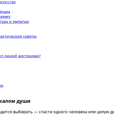
искусство
овушка
сихику
играх и эмпатии
рактические советы
»
ют людей жестокими?
ии
ркалом души
одится выбирать — спасти одного человека или целую д