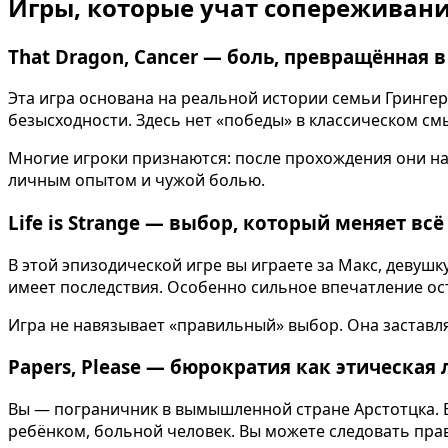
Игры, которые учат сопереживан
That Dragon, Cancer — боль, превращённая в
Эта игра основана на реальной истории семьи Грингер
безысходности. Здесь нет «победы» в классическом см
Многие игроки признаются: после прохождения они на
личным опытом и чужой болью.
Life is Strange — выбор, который меняет всё
В этой эпизодической игре вы играете за Макс, девуш
имеет последствия. Особенно сильное впечатление ост
Игра не навязывает «правильный» выбор. Она заставля
Papers, Please — бюрократия как этическая
Вы — пограничник в вымышленной стране Арстотцка. В
ребёнком, больной человек. Вы можете следовать пра