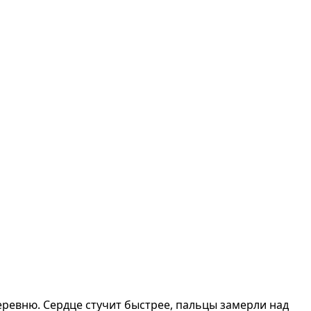
еревню. Сердце стучит быстрее, пальцы замерли над