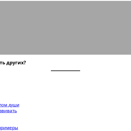
ия: могут ли они научить нас пон
ть других?
алом души
азвивать
 примеры