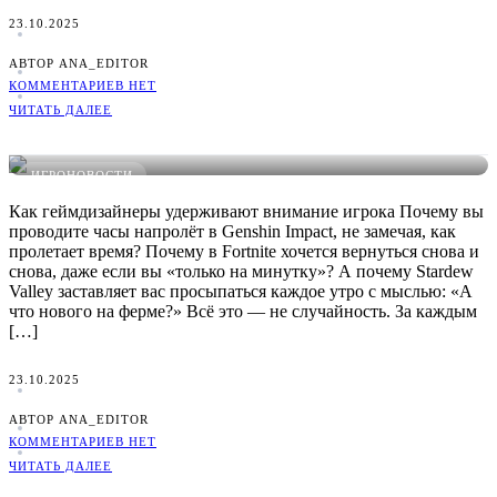
23.10.2025
АВТОР ANA_EDITOR
КОММЕНТАРИЕВ НЕТ
ЧИТАТЬ ДАЛЕЕ
Как геймдизайнеры удерживают внимание игрока
ИГРОНОВОСТИ
Как геймдизайнеры удерживают внимание игрока Почему вы
проводите часы напролёт в Genshin Impact, не замечая, как
пролетает время? Почему в Fortnite хочется вернуться снова и
снова, даже если вы «только на минутку»? А почему Stardew
Valley заставляет вас просыпаться каждое утро с мыслью: «А
что нового на ферме?» Всё это — не случайность. За каждым
[…]
23.10.2025
АВТОР ANA_EDITOR
КОММЕНТАРИЕВ НЕТ
ЧИТАТЬ ДАЛЕЕ