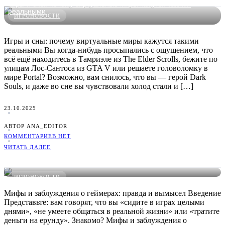
Игры и сны: почему виртуальные миры кажутся такими
реальными
ИГРОНОВОСТИ
Игры и сны: почему виртуальные миры кажутся такими
реальными Вы когда-нибудь просыпались с ощущением, что
всё ещё находитесь в Тамриэле из The Elder Scrolls, бежите по
улицам Лос-Сантоса из GTA V или решаете головоломку в
мире Portal? Возможно, вам снилось, что вы — герой Dark
Souls, и даже во сне вы чувствовали холод стали и […]
23.10.2025
АВТОР ANA_EDITOR
КОММЕНТАРИЕВ НЕТ
ЧИТАТЬ ДАЛЕЕ
Мифы и заблуждения о геймерах: правда и вымысел
ИГРОНОВОСТИ
Мифы и заблуждения о геймерах: правда и вымысел Введение
Представьте: вам говорят, что вы «сидите в играх целыми
днями», «не умеете общаться в реальной жизни» или «тратите
деньги на ерунду». Знакомо? Мифы и заблуждения о