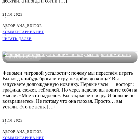
десятки, а иногда и сотни […]
21.10.2025
АВТОР ANA_EDITOR
КОММЕНТАРИЕВ НЕТ
ЧИТАТЬ ДАЛЕЕ
Феномен «игровой усталости»: почему мы перестаём играть
ИГРОНОВОСТИ
Феномен «игровой усталости»: почему мы перестаём играть
Вы когда-нибудь бросали игру, не дойдя до конца? Вы
запускаете долгожданную новинку. Первые часы — восторг:
графика, сюжет, геймплей. Но через неделю вы ловите себя на
мысли: «Мне это надоело». Вы закрываете игру. И больше не
возвращаетесь. Не потому что она плохая. Просто… вы
устали. Это не лень. […]
21.10.2025
АВТОР ANA_EDITOR
КОММЕНТАРИЕВ НЕТ