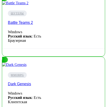
ШУТЕРЫ
Battle Teams 2
Windows
Русский язык
: Есть
Браузерная
MMORPG
Dark Genesis
Windows
Русский язык
: Есть
Клиентская