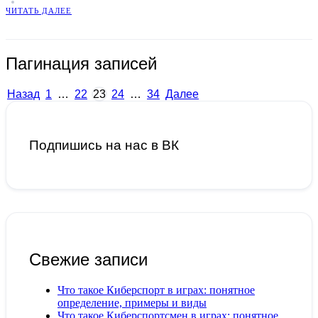
ЧИТАТЬ ДАЛЕЕ
Пагинация записей
Назад
1
…
22
23
24
…
34
Далее
Подпишись на нас в ВК
Свежие записи
Что такое Киберспорт в играх: понятное
определение, примеры и виды
Что такое Киберспортсмен в играх: понятное