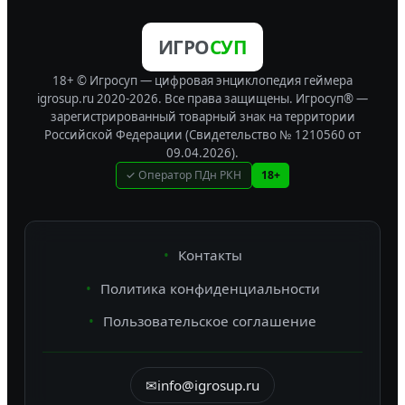
ИГРО
СУП
18+ © Игросуп — цифровая энциклопедия геймера
igrosup.ru 2020-2026. Все права защищены.
Игросуп® —
зарегистрированный товарный знак на территории
Российской Федерации (Свидетельство № 1210560 от
09.04.2026).
✓ Оператор ПДн РКН
18+
Контакты
Политика конфиденциальности
Пользовательское соглашение
✉
info@igrosup.ru