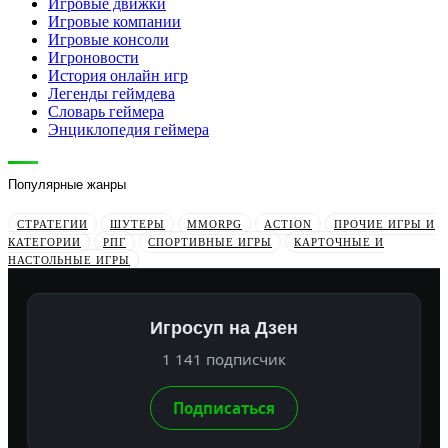
Игровые движки
Игровые компании
Игровые консоли
Игроновости
История онлайн игр
Легенды геймдева
Словарь геймера
Энциклопедия геймера
Популярные жанры
СТРАТЕГИИ
ШУТЕРЫ
MMORPG
ACTION
ПРОЧИЕ ИГРЫ И
КАТЕГОРИИ
РПГ
СПОРТИВНЫЕ ИГРЫ
КАРТОЧНЫЕ И
НАСТОЛЬНЫЕ ИГРЫ
Игросуп на Дзен
1 141 подписчик
Подписаться