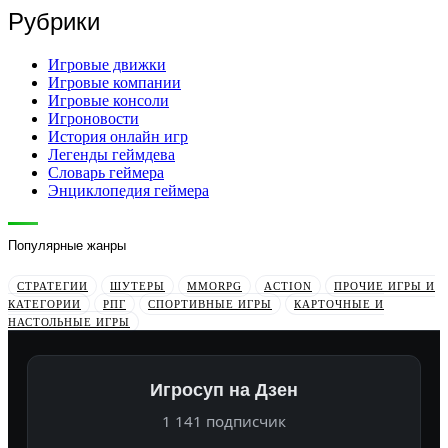
Рубрики
Игровые движки
Игровые компании
Игровые консоли
Игроновости
История онлайн игр
Легенды геймдева
Словарь геймера
Энциклопедия геймера
Популярные жанры
СТРАТЕГИИ
ШУТЕРЫ
MMORPG
ACTION
ПРОЧИЕ ИГРЫ И
КАТЕГОРИИ
РПГ
СПОРТИВНЫЕ ИГРЫ
КАРТОЧНЫЕ И
НАСТОЛЬНЫЕ ИГРЫ
Игросуп на Дзен
1 141 подписчик