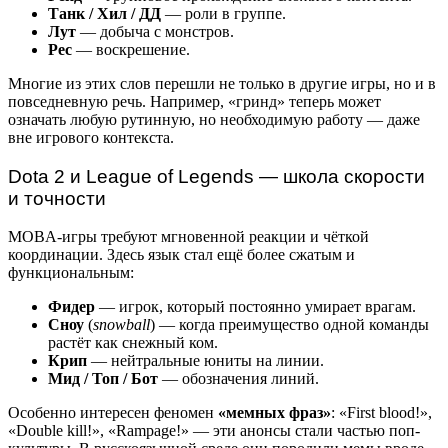
Танк / Хил / ДД
— роли в группе.
Лут
— добыча с монстров.
Рес
— воскрешение.
Многие из этих слов перешли не только в другие игры, но и в
повседневную речь. Например, «гринд» теперь может
означать любую рутинную, но необходимую работу — даже
вне игрового контекста.
Dota 2 и League of Legends — школа скорости
и точности
MOBA-игры требуют мгновенной реакции и чёткой
координации. Здесь язык стал ещё более сжатым и
функциональным:
Фидер
— игрок, который постоянно умирает врагам.
Сноу
(
snowball
) — когда преимущество одной команды
растёт как снежный ком.
Крип
— нейтральные юниты на линии.
Мид / Топ / Бот
— обозначения линий.
Особенно интересен феномен
«мемных фраз»
: «First blood!»,
«Double kill!», «Rampage!» — эти анонсы стали частью поп-