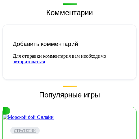
Комментарии
Добавить комментарий
Для отправки комментария вам необходимо
авторизоваться
.
Популярные игры
СТРАТЕГИИ