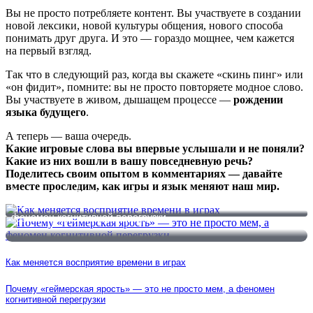
Вы не просто потребляете контент. Вы участвуете в создании
новой лексики, новой культуры общения, нового способа
понимать друг друга. И это — гораздо мощнее, чем кажется
на первый взгляд.
Так что в следующий раз, когда вы скажете «скинь пинг» или
«он фидит», помните: вы не просто повторяете модное слово.
Вы участвуете в живом, дышащем процессе —
рождении
языка будущего
.
А теперь — ваша очередь.
Какие игровые слова вы впервые услышали и не поняли?
Какие из них вошли в вашу повседневную речь?
Поделитесь своим опытом в комментариях — давайте
вместе проследим, как игры и язык меняют наш мир.
Как меняется восприятие времени в играх
Почему «геймерская ярость» — это не просто мем, а
феномен когнитивной перегрузки
Как меняется восприятие времени в играх
Почему «геймерская ярость» — это не просто мем, а феномен
когнитивной перегрузки