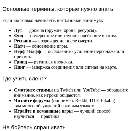
Основные термины, которые нужно знать
Если вы только начинаете, вот базовый минимум:
Лут
— добыча (оружие, броня, ресурсы).
Фид
— намеренное или глупое содействие врагам.
Респавн
— возрождение после смерти.
Патч
— обновление игры.
Нерф / Бафф
— ослабление / усиление персонажа или
предмета.
Гринд
— рутинная прокачка.
Пинг
— задержка соединения или сигнал на карте.
Где учить сленг?
Смотрите стримы
на Twitch или YouTube — обращайте
внимание, как игроки общаются.
Читайте форумы
(например, Reddit, DTF, Pikabu) —
там много обсуждений с живым языком.
Играйте в командные игры
— лучший способ
научиться — практика.
Не бойтесь спрашивать