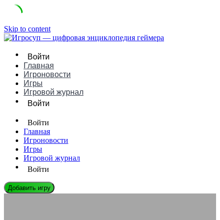
Skip to content
Войти
Главная
Игроновости
Игры
Игровой журнал
Войти
Войти
Главная
Игроновости
Игры
Игровой журнал
Войти
Добавить игру
ИГРОНОВОСТИ
Игры и язык: как они формируют новые слова и сленг