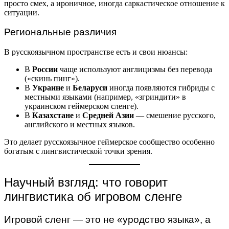
просто смех, а ироничное, иногда саркастическое отношение к
ситуации.
Региональные различия
В русскоязычном пространстве есть и свои нюансы:
В
России
чаще используют англицизмы без перевода
(«скинь пинг»).
В
Украине
и
Беларуси
иногда появляются гибриды с
местными языками (например, «згриндити» в
украинском геймерском сленге).
В
Казахстане
и
Средней Азии
— смешение русского,
английского и местных языков.
Это делает русскоязычное геймерское сообщество особенно
богатым с лингвистической точки зрения.
Научный взгляд: что говорит
лингвистика об игровом сленге
Игровой сленг — это не «уродство языка», а