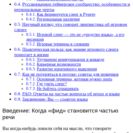
Русскоязычное геймерское сообщество: особенности и
региональные черты
Как формируется сленг в Рунете
Региональные различия
Научный взгляд: что говорит лингвистика об игровом
сленге
Игровой сленг — это не «уродство языка», а его
эволюция
Игровые термины в словарях
Практическая польза: как знание игрового сленга
помогает в жизни
Улучшение коммуникации в команде
Карьерные возможности
Развитие креативного мышления
Как не потеряться в потоке: советы для новичков
Основные термины, которые нужно знать
Где учить сленг?
Не бойтесь спрашивать
FAQ: Ответы на частые вопросы об играх и языке
Заключение: Вы — соавтор языка
Введение: Когда «фид» становится частью
речи
Вы когда-нибудь ловили себя на мысли, что говорите