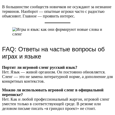
В большинстве сообществ новичков не осуждают за незнание
терминов. Наоборот — опытные игроки часто с радостью
объясняют. Главное — проявить интерес.
FAQ: Ответы на частые вопросы об
играх и языке
Портит ли игровой сленг русский язык?
Нет. Язык — живой организм. Он постоянно обновляется.
Сленг — это не замена литературной норме, а дополнение для
конкретных контекстов.
Можно ли использовать игровой сленг в официальной
переписке?
Нет. Как и любой профессиональный жаргон, игровой сленг
уместен только в соответствующей среде. В резюме или
деловом письме писать «я гриндил проект» не стоит.