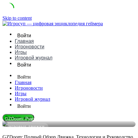
Skip to content
Войти
Главная
Игроновости
Игры
Игровой журнал
Войти
Войти
Главная
Игроновости
Игры
Игровой журнал
Войти
Добавить игру
GZDoom: Руководство, Плюсы/Минусы и Сравнение
ИГРОВЫЕ ДВИЖКИ
GZDoom: Полный Обзор Движка, Технологии и Руководство