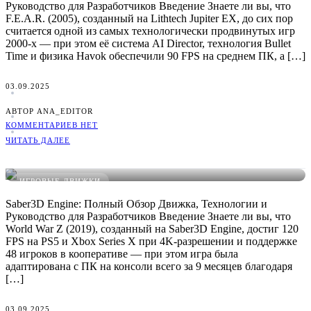
Руководство для Разработчиков Введение Знаете ли вы, что
F.E.A.R. (2005), созданный на Lithtech Jupiter EX, до сих пор
считается одной из самых технологически продвинутых игр
2000-х — при этом её система AI Director, технология Bullet
Time и физика Havok обеспечили 90 FPS на среднем ПК, а […]
03.09.2025
АВТОР ANA_EDITOR
КОММЕНТАРИЕВ НЕТ
ЧИТАТЬ ДАЛЕЕ
Saber3D Engine: Руководство, Плюсы/Минусы и Сравнение
ИГРОВЫЕ ДВИЖКИ
Saber3D Engine: Полный Обзор Движка, Технологии и
Руководство для Разработчиков Введение Знаете ли вы, что
World War Z (2019), созданный на Saber3D Engine, достиг 120
FPS на PS5 и Xbox Series X при 4K-разрешении и поддержке
48 игроков в кооперативе — при этом игра была
адаптирована с ПК на консоли всего за 9 месяцев благодаря
[…]
03.09.2025