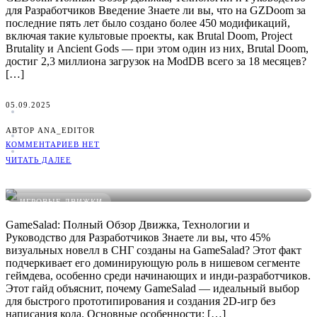
для Разработчиков Введение Знаете ли вы, что на GZDoom за
последние пять лет было создано более 450 модификаций,
включая такие культовые проекты, как Brutal Doom, Project
Brutality и Ancient Gods — при этом один из них, Brutal Doom,
достиг 2,3 миллиона загрузок на ModDB всего за 18 месяцев?
[…]
05.09.2025
АВТОР ANA_EDITOR
КОММЕНТАРИЕВ НЕТ
ЧИТАТЬ ДАЛЕЕ
GameSalad: Руководство, Плюсы/Минусы и Сравнение
ИГРОВЫЕ ДВИЖКИ
GameSalad: Полный Обзор Движка, Технологии и
Руководство для Разработчиков Знаете ли вы, что 45%
визуальных новелл в СНГ созданы на GameSalad? Этот факт
подчеркивает его доминирующую роль в нишевом сегменте
геймдева, особенно среди начинающих и инди-разработчиков.
Этот гайд объяснит, почему GameSalad — идеальный выбор
для быстрого прототипирования и создания 2D-игр без
написания кода. Основные особенности: […]