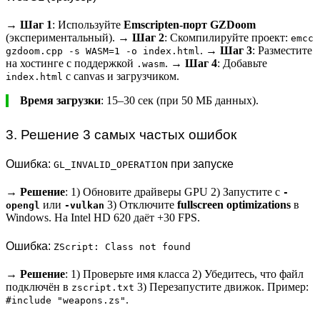
→
Шаг 1
: Используйте
Emscripten-порт GZDoom
(экспериментальный). →
Шаг 2
: Скомпилируйте проект:
emcc
. →
Шаг 3
: Разместите
gzdoom.cpp -s WASM=1 -o index.html
на хостинге с поддержкой
. →
Шаг 4
: Добавьте
.wasm
с canvas и загрузчиком.
index.html
Время загрузки
: 15–30 сек (при 50 МБ данных).
3. Решение 3 самых частых ошибок
Ошибка:
при запуске
GL_INVALID_OPERATION
→
Решение
: 1) Обновите драйверы GPU 2) Запустите с
-
или
3) Отключите
fullscreen optimizations
в
opengl
-vulkan
Windows. На Intel HD 620 даёт +30 FPS.
Ошибка:
ZScript: Class not found
→
Решение
: 1) Проверьте имя класса 2) Убедитесь, что файл
подключён в
3) Перезапустите движок. Пример:
zscript.txt
.
#include "weapons.zs"