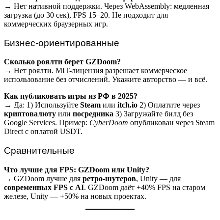
→ Нет нативной поддержки. Через WebAssembly: медленная
загрузка (до 30 сек), FPS 15–20. Не подходит для
коммерческих браузерных игр.
Бизнес-ориентированные
Сколько роялти берет GZDoom?
→ Нет роялти. MIT-лицензия разрешает коммерческое
использование без отчислений. Укажите авторство — и всё.
Как публиковать игры из РФ в 2025?
→ Да: 1) Используйте
Steam
или
itch.io
2) Оплатите через
криптовалюту
или
посредника
3) Загружайте билд без
Google Services. Пример:
CyberDoom
опубликован через Steam
Direct с оплатой USDT.
Сравнительные
Что лучше для FPS: GZDoom или Unity?
→ GZDoom лучше для
ретро-шутеров
, Unity — для
современных FPS с AI
. GZDoom даёт +40% FPS на старом
железе, Unity — +50% на новых проектах.