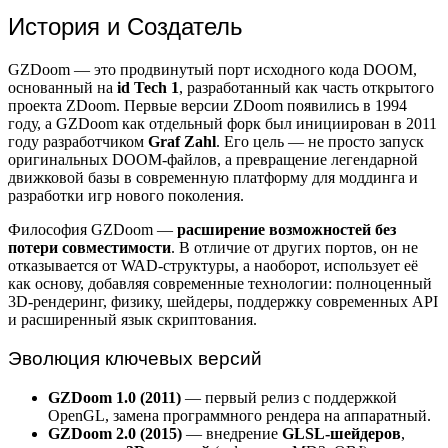
История и Создатель
GZDoom — это продвинутый порт исходного кода DOOM,
основанный на
id Tech 1
, разработанный как часть открытого
проекта ZDoom. Первые версии ZDoom появились в 1994
году, а GZDoom как отдельный форк был инициирован в 2011
году разработчиком
Graf Zahl
. Его цель — не просто запуск
оригинальных DOOM-файлов, а превращение легендарной
движковой базы в современную платформу для моддинга и
разработки игр нового поколения.
Философия GZDoom —
расширение возможностей без
потери совместимости
. В отличие от других портов, он не
отказывается от WAD-структуры, а наоборот, использует её
как основу, добавляя современные технологии: полноценный
3D-рендеринг, физику, шейдеры, поддержку современных API
и расширенный язык скриптования.
Эволюция ключевых версий
GZDoom 1.0 (2011)
— первый релиз с поддержкой
OpenGL, замена программного рендера на аппаратный.
GZDoom 2.0 (2015)
— внедрение
GLSL-шейдеров
,