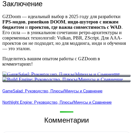
Заключение
GZDoom — идеальный выбор в 2025 году для разработки
FPS-модов
,
римейков DOOM
,
инди-шутеров с низким
бюджетом
и
проектов, где важна совместимость с WAD
.
Его сила — в уникальном сочетании ретро-архитектуры и
современных технологий: Vulkan, PBR, ZScript. Для AAA-
проектов он не подходит, но для моддинга, инди и обучения
— это эталон.
Поделитесь вашим опытом работы с GZDoom в
комментариях!
GameSalad: Руководство, Плюсы/Минусы и Сравнение
Build Engine: Руководство, Плюсы/Минусы и Сравнение
GameSalad: Руководство, Плюсы/Минусы и Сравнение
Northlight Engine: Руководство, Плюсы/Минусы и Сравнение
Комментарии