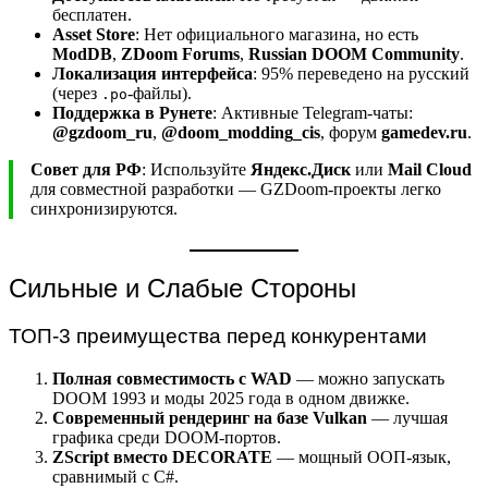
бесплатен.
Asset Store
: Нет официального магазина, но есть
ModDB
,
ZDoom Forums
,
Russian DOOM Community
.
Локализация интерфейса
: 95% переведено на русский
(через
-файлы).
.po
Поддержка в Рунете
: Активные Telegram-чаты:
@gzdoom_ru
,
@doom_modding_cis
, форум
gamedev.ru
.
Совет для РФ
: Используйте
Яндекс.Диск
или
Mail Cloud
для совместной разработки — GZDoom-проекты легко
синхронизируются.
Сильные и Слабые Стороны
ТОП-3 преимущества перед конкурентами
Полная совместимость с WAD
— можно запускать
DOOM 1993 и моды 2025 года в одном движке.
Современный рендеринг на базе Vulkan
— лучшая
графика среди DOOM-портов.
ZScript вместо DECORATE
— мощный ООП-язык,
сравнимый с C#.