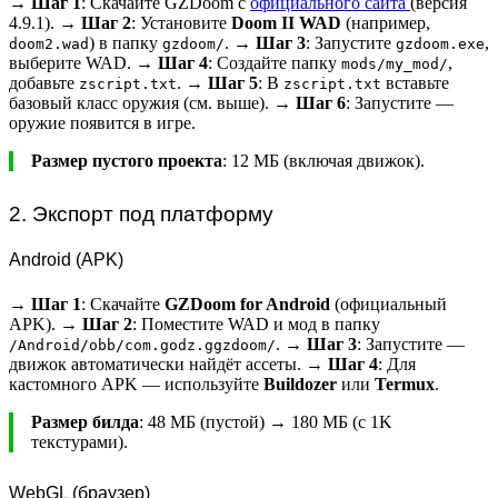
→
Шаг 1
: Скачайте GZDoom с
официального сайта
(версия
4.9.1). →
Шаг 2
: Установите
Doom II WAD
(например,
) в папку
. →
Шаг 3
: Запустите
,
doom2.wad
gzdoom/
gzdoom.exe
выберите WAD. →
Шаг 4
: Создайте папку
,
mods/my_mod/
добавьте
. →
Шаг 5
: В
вставьте
zscript.txt
zscript.txt
базовый класс оружия (см. выше). →
Шаг 6
: Запустите —
оружие появится в игре.
Размер пустого проекта
: 12 МБ (включая движок).
2. Экспорт под платформу
Android (APK)
→
Шаг 1
: Скачайте
GZDoom for Android
(официальный
APK). →
Шаг 2
: Поместите WAD и мод в папку
. →
Шаг 3
: Запустите —
/Android/obb/com.godz.ggzdoom/
движок автоматически найдёт ассеты. →
Шаг 4
: Для
кастомного APK — используйте
Buildozer
или
Termux
.
Размер билда
: 48 МБ (пустой) → 180 МБ (с 1K
текстурами).
WebGL (браузер)