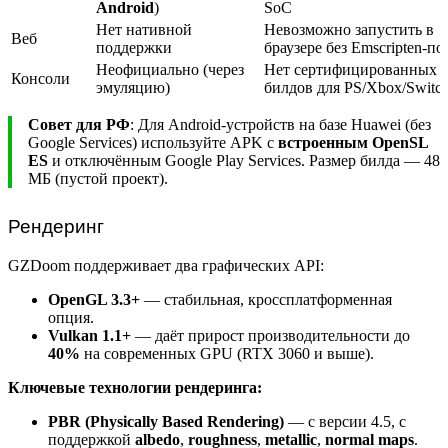
Android
)
SoC
Нет нативной
Невозможно запустить в
Веб
поддержки
браузере без Emscripten-по
Неофициально (через
Нет сертифицированных
Консоли
эмуляцию)
билдов для PS/Xbox/Switc
Совет для РФ
: Для Android-устройств на базе Huawei (без
Google Services) используйте APK с
встроенным OpenSL
ES
и отключённым Google Play Services. Размер билда — 48
МБ (пустой проект).
Рендеринг
GZDoom поддерживает два графических API:
OpenGL 3.3+
— стабильная, кроссплатформенная
опция.
Vulkan 1.1+
— даёт прирост производительности до
40%
на современных GPU (RTX 3060 и выше).
Ключевые технологии рендеринга:
PBR (Physically Based Rendering)
— с версии 4.5, с
поддержкой
albedo
,
roughness
,
metallic
,
normal maps
.