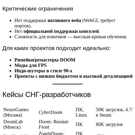
Критические ограничения
Нет поддержки
нативного веба
(WebGL требует
портов).
Нет
официальной поддержки консолей
.
Сложность для новичков — высокая кривая обучения.
Для каких проектов подходит идеально:
Римейки/ремастеры DOOM
Моды для FPS
Инди-шутеры в стиле 90-х
Проекты с низким бюджетом и высокой детализацией
Кейсы СНГ-разработчиков
NeuroGames
ПК,
50K загрузок, 4.7/5
CyberDoom
(Москва)
Linux
в Steam
DoomLab
Doom: Russian
ПК
80K загрузок
(Минск)
Front
ZombiDoom:
ПК,