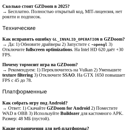
Сколько стоит GZDoom в 2025?
→ Бесплатно. Полностью открытый код, MIT-лицензия, нет
роялти и подписок.
Технические
Как исправить ошибку
в GZDoom?
GL_INVALID_OPERATION
→ Да: 1) Обновите драйверы 2) Запустите с
3)
-opengl
Отключите
fullscreen optimizations
. На Intel HD 620 даёт +30
FPS.
Почему тормозит игра на GZDoom?
→ Рекомендуем: 1) Переключитесь на Vulkan 2) Уменьшите
texture filtering
3) Отключите
SSAO
. На GTX 1650 повышает
FPS с 45 до 78.
Платформенные
Как собрать игру под Android?
→ Ответ: 1) Скачайте
GZDoom for Android
2) Поместите
WAD в OBB 3) Используйте
Buildozer
для кастомного APK.
Размер: 48 МБ (пустой).
Какие ограничения для веб-платформы?