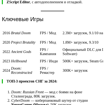
ZScript Editor
, с автодополнением и отладкой.
Ключевые Игры
2016
Brutal Doom
FPS / Мод
2.3M+ загрузок, 9.1/10 н
2020
Project Brutality
FPS / Мод
1.8M+ загрузок, 9.3/10
FPS /
Официальный DLC для D
2022
Ancient Gods
Кампания
Software)
2023
Hellbound
FPS / Инди
500K+ загрузок, Steam Gre
Doom:
FPS /
2024
300K+ загрузок
Reconstructed
Ремастер
ТОП-3 проектов СНГ за 2024:
Doom: Russian Front
— мод с боями на фоне
Сталинграда, 80K загрузок.
CyberDoom
— киберпанковый шутер от студии
NeuroGames (Москва)
, 50K загрузок.