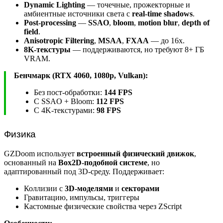
Dynamic Lighting
— точечные, прожекторные и
амбиентные источники света с
real-time shadows
.
Post-processing
—
SSAO
,
bloom
,
motion blur
,
depth of
field
.
Anisotropic Filtering
,
MSAA
,
FXAA
— до 16x.
8K-текстуры
— поддерживаются, но требуют 8+ ГБ
VRAM.
Бенчмарк (RTX 4060, 1080p, Vulkan):
Без пост-обработки:
144 FPS
С SSAO + Bloom:
112 FPS
С 4K-текстурами:
98 FPS
Физика
GZDoom использует
встроенный физический движок
,
основанный на
Box2D-подобной системе
, но
адаптированный под 3D-среду. Поддерживает:
Коллизии с
3D-моделями
и
секторами
Гравитацию, импульсы, триггеры
Кастомные физические свойства через ZScript