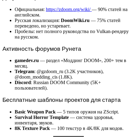
Официальная:
https://zdoom.org/wiki/
— 90% статей на
английском.
Русская локализация:
DoomWiki.ru
— 75% статей
переведено, но устаревает.
Пробелы: нет полного руководства по Vulkan-рендеру
на русском.
Активность форумов Рунета
gamedev.ru
— раздел «Моддинг DOOM», 200+ тем в
месяц.
Telegram
: @gzdoom_ru (3.2K участников),
@doom_modding_cis (1.8K).
Discord
: Russian DOOM Community (5K+
пользователей).
Бесплатные шаблоны проектов для старта
Basic Weapon Pack
— 5 типов оружия на ZScript.
Survival Horror Template
— система здоровья,
инвентаря, звуков.
8K Texture Pack
— 100 текстур в 4K/8K для модов.