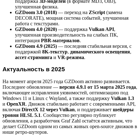
поддержка
3D-моделей
(в формате MD3, OBJ),
улучшенная физика.
GZDoom 3.0 (2018)
— переход на
ZScript
(замена
DECORATE), мощная система событий, улучшенная
работа с текстурами.
GZDoom 4.0 (2020)
— поддержка
Vulkan API
,
улучшенная производительность на слабых ПК,
интеграция
PBR-материалов
.
GZDoom 4.9 (2025)
— последняя стабильная версия, с
поддержкой
8K-текстур
,
динамического освещения
,
ассет-стриминга
и
VR-режима
.
Актуальность в 2025
На момент апреля 2025 года GZDoom активно развивается.
Последнее обновление —
версия 4.9.1 от 15 марта 2025 года
,
включающее исправления уязвимостей, оптимизацию под
Windows 11 и Linux с Wayland, а также поддержку
Vulkan 1.3
и
OpenXR
. Движок стабильно работает с современными API,
включая
DirectX 12 через Vulkan
, и поддерживает
шейдеры
уровня HLSL 5.1
. Сообщество регулярно публикует
обновления, а разработчик Graf Zahl остаётся активным, что
делает GZDoom одним из самых живых open-source движков в
нише ретро-шутеров.