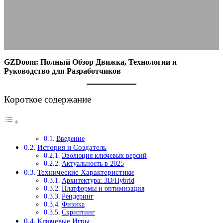
05.09.2025
АВТОР ANA_EDITOR
КОММЕНТАРИЕВ НЕТ
GZDoom: Полный Обзор Движка, Технологии и
Руководство для Разработчиков
Короткое содержание
Введение
История и Создатель
Эволюция ключевых версий
Актуальность в 2025
Технические Характеристики
Архитектура: 3D/Hybrid
Платформы и оптимизация
Рендеринг
Физика
Скриптинг
Ключевые Игры