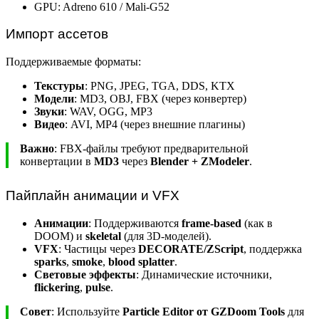
GPU: Adreno 610 / Mali-G52
Импорт ассетов
Поддерживаемые форматы:
Текстуры
: PNG, JPEG, TGA, DDS, KTX
Модели
: MD3, OBJ, FBX (через конвертер)
Звуки
: WAV, OGG, MP3
Видео
: AVI, MP4 (через внешние плагины)
Важно
: FBX-файлы требуют предварительной
конвертации в
MD3
через
Blender + ZModeler
.
Пайплайн анимации и VFX
Анимации
: Поддерживаются
frame-based
(как в
DOOM) и
skeletal
(для 3D-моделей).
VFX
: Частицы через
DECORATE/ZScript
, поддержка
sparks
,
smoke
,
blood splatter
.
Световые эффекты
: Динамические источники,
flickering
,
pulse
.
Совет
: Используйте
Particle Editor от GZDoom Tools
для