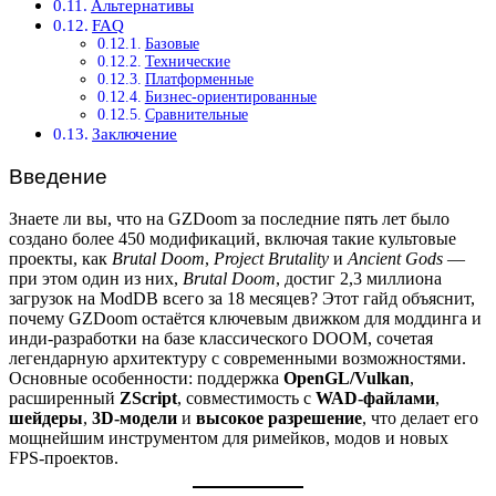
Альтернативы
FAQ
Базовые
Технические
Платформенные
Бизнес-ориентированные
Сравнительные
Заключение
Введение
Знаете ли вы, что на GZDoom за последние пять лет было
создано более 450 модификаций, включая такие культовые
проекты, как
Brutal Doom
,
Project Brutality
и
Ancient Gods
—
при этом один из них,
Brutal Doom
, достиг 2,3 миллиона
загрузок на ModDB всего за 18 месяцев? Этот гайд объяснит,
почему GZDoom остаётся ключевым движком для моддинга и
инди-разработки на базе классического DOOM, сочетая
легендарную архитектуру с современными возможностями.
Основные особенности: поддержка
OpenGL/Vulkan
,
расширенный
ZScript
, совместимость с
WAD-файлами
,
шейдеры
,
3D-модели
и
высокое разрешение
, что делает его
мощнейшим инструментом для римейков, модов и новых
FPS-проектов.