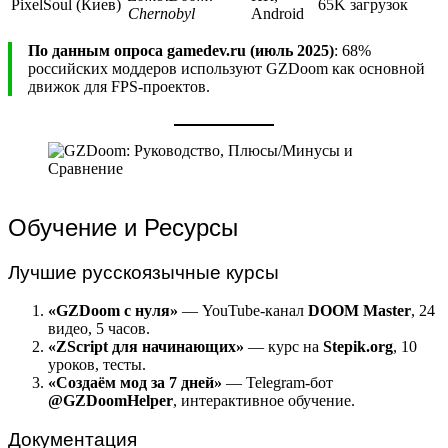
PixelSoul (Киев)
65K загрузок
Chernobyl
Android
По данным опроса gamedev.ru (июль 2025)
: 68%
российских моддеров используют GZDoom как основной
движок для FPS-проектов.
Обучение и Ресурсы
Лучшие русскоязычные курсы
«GZDoom с нуля»
— YouTube-канал
DOOM Master
, 24
видео, 5 часов.
«ZScript для начинающих»
— курс на
Stepik.org
, 10
уроков, тесты.
«Создаём мод за 7 дней»
— Telegram-бот
@GZDoomHelper
, интерактивное обучение.
Документация