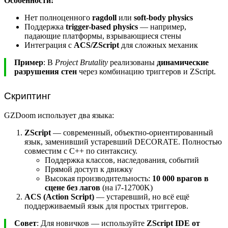
Особенности:
Нет полноценного
ragdoll
или
soft-body physics
Поддержка
trigger-based physics
— например,
падающие платформы, взрывающиеся стены
Интеграция с
ACS/ZScript
для сложных механик
Пример
: В
Project Brutality
реализованы
динамические
разрушения стен
через комбинацию триггеров и ZScript.
Скриптинг
GZDoom использует два языка:
ZScript
— современный, объектно-ориентированный
язык, заменивший устаревший DECORATE. Полностью
совместим с C++ по синтаксису.
Поддержка классов, наследования, событий
Прямой доступ к движку
Высокая производительность:
10 000 врагов в
сцене без лагов
(на i7-12700K)
ACS (Action Script)
— устаревший, но всё ещё
поддерживаемый язык для простых триггеров.
Совет
: Для новичков — используйте
ZScript IDE от