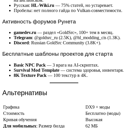
на английском.
Русская:
HL-Wiki.ru
— 75% статей, но устаревает.
Пробелы: нет полного гайда по Vulkan-совместимости.
Активность форумов Рунета
gamedev.ru
— раздел «GoldSrc», 100+ тем в месяц.
Telegram
: @goldsrc_ru (2.5K), @hl_modding_cis (1.3K).
Discord
: Russian GoldSrc Community (3.8K+).
Бесплатные шаблоны проектов для старта
Basic NPC Pack
— 3 врага на AI-скриптах.
Survival Mod Template
— система здоровья, инвентаря.
8K Texture Pack
— 100 текстур в 4K.
Альтернативы
Графика
DX9 + моды
Стоимость
Бесплатно (моды)
Кривая обучения
Высокая
Для мобильных
: Размер билда
62 МБ