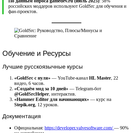
По данным опроса gamedev.ru (июль 2025)
: 58%
российских моддеров используют GoldSrc для обучения и
фан-проектов.
Обучение и Ресурсы
Лучшие русскоязычные курсы
«GoldSrc с нуля»
— YouTube-канал
HL Master
, 22
видео, 6 часов.
«Создаём мод за 10 дней»
— Telegram-бот
@GoldSrcHelper
, интерактив.
«Hammer Editor для начинающих»
— курс на
Stepik.org
, 12 уроков.
Документация
Официальная:
https://developer.valvesoftware.com/
— 90%