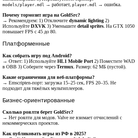
→ работает,
→ ошибка.
models/player.mdl
player.mdl
Почему тормозит игра на GoldSrc?
→ Рекомендуем: 1) Отключите
dynamic lighting
2)
Используйте
DXVK
3) Уменьшите
detail sprites
. На GTX 1050
повышает FPS с 45 до 80.
Платформенные
Как собрать игру под Android?
→ Ответ: 1) Используйте
HL1 Mobile Port
2) Поместите WAD
в OBB 3) Соберите через
Termux
. Размер: 62 МБ (пустой).
Какие ограничения для веб-платформы?
→ Emscripten-порт: загрузка 15–25 сек, FPS 20–35. Не
подходит для тяжёлых мультиплееров.
Бизнес-ориентированные
Сколько роялти берет GoldSrc?
→ Нет роялти для модов. Valve не взимает отчислений с
некоммерческих проектов.
Как публиковать игры из РФ в 2025?