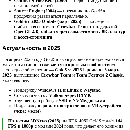
Counter-Strike Beta (2000)
— первый мод, ставший
независимой игрой.
Source Engine (2004)
— преемник, но GoldSrc
продолжил развиваться параллельно.
GoldSrc 2025 Update (март 2025)
— последняя
стабильная версия от
Crowbar Team
, с поддержкой
OpenGL 4.6
,
Vulkan через совместимость
,
8K-текстур
и
ассет-стриминга
.
Актуальность в 2025
На апрель 2025 года GoldSrc официально не поддерживается
Valve, но активно развивается
открытым сообществом
.
Последнее обновление —
GoldSrc 2025 Update от 5 марта
2025
, выпущенное
Crowbar Team
и
Team Fortress 2 Classic
,
включающее:
Поддержку
Windows 11 и Linux с Wayland
Совместимость с
Vulkan через DXVK
Улучшенную работу с
SSD и NVMe-дисками
Поддержку
игровых контроллеров и VR-устройств
(через моды)
По тестам 3DNews (2025)
: на RTX 4060 GoldSrc даёт
144
FPS в 1080p
с модами 2024 года, что делает его одним из