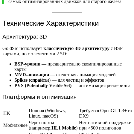
самых оптимизированных движков для старого железа.
Технические Характеристики
Архитектура: 3D
GoldSrc использует
классическую 3D-архитектуру
с BSP-
картами, но с элементами 2.5D:
BSP-уровни
— предварительно скомпилированные
карты
MVD-анимации
— скелетная анимация моделей
Spikes (спрайты)
— для частиц и эффектов
PVS (Potentially Visible Set)
— оптимизация рендеринга
Платформы и оптимизация
Полная (Windows,
Требуется OpenGL 1.3+ ил
ПК
Linux, macOS)
DX9
Через порты
Нет нативной поддержки,
Мобильные
(например,
HL1 Mobile
)
при >500 полигонов