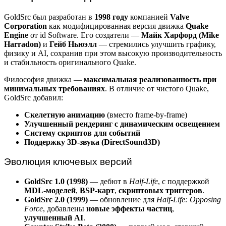
GoldSrc был разработан в
1998 году
компанией
Valve
Corporation
как модифицированная версия движка
Quake
Engine
от id Software. Его создатели —
Майк Харфорд (Mike
Harradon)
и
Гейб Ньюэлл
— стремились улучшить графику,
физику и AI, сохранив при этом высокую производительность
и стабильность оригинального Quake.
Философия движка —
максимальная реализованность при
минимальных требованиях
. В отличие от чистого Quake,
GoldSrc добавил:
Скелетную анимацию
(вместо frame-by-frame)
Улучшенный рендеринг с динамическим освещением
Систему скриптов для событий
Поддержку 3D-звука (DirectSound3D)
Эволюция ключевых версий
GoldSrc 1.0 (1998)
— дебют в
Half-Life
, с поддержкой
MDL-моделей
,
BSP-карт
,
скриптовых триггеров
.
GoldSrc 2.0 (1999)
— обновление для
Half-Life: Opposing
Force
, добавлены
новые эффекты частиц
,
улучшенный AI
.