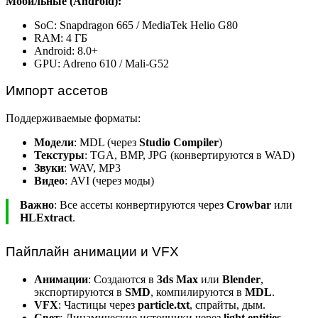
Мобильные (Android):
SoC: Snapdragon 665 / MediaTek Helio G80
RAM: 4 ГБ
Android: 8.0+
GPU: Adreno 610 / Mali-G52
Импорт ассетов
Поддерживаемые форматы:
Модели
: MDL (через
Studio Compiler
)
Текстуры
: TGA, BMP, JPG (конвертируются в WAD)
Звуки
: WAV, MP3
Видео
: AVI (через моды)
Важно
: Все ассеты конвертируются через
Crowbar
или
HLExtract
.
Пайплайн анимации и VFX
Анимации
: Создаются в
3ds Max
или
Blender
,
экспортируются в
SMD
, компилируются в
MDL
.
VFX
: Частицы через
particle.txt
, спрайты, дым.
Свет
: Динамические источники через
light entities
.