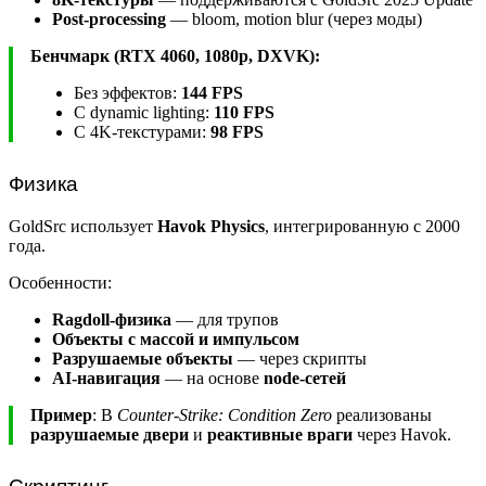
Post-processing
— bloom, motion blur (через моды)
Бенчмарк (RTX 4060, 1080p, DXVK):
Без эффектов:
144 FPS
С dynamic lighting:
110 FPS
С 4K-текстурами:
98 FPS
Физика
GoldSrc использует
Havok Physics
, интегрированную с 2000
года.
Особенности:
Ragdoll-физика
— для трупов
Объекты с массой и импульсом
Разрушаемые объекты
— через скрипты
AI-навигация
— на основе
node-сетей
Пример
: В
Counter-Strike: Condition Zero
реализованы
разрушаемые двери
и
реактивные враги
через Havok.