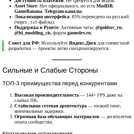
Доступность платежей
: Не требуется для модов.
Asset Store
: Нет официального, но есть
ModDB
,
GameBanana
,
Telegram-каналы
.
Локализация интерфейса
: 85% переведено на русский
(через
-файлы).
.txt
Поддержка в Рунете
: Активные чаты:
@goldsrc_ru
,
@hl_modding_cis
, форум
gamedev.ru
.
Совет для РФ
: Используйте
Яндекс.Диск
для совместной
разработки — проекты легко синхронизируются.
Сильные и Слабые Стороны
ТОП-3 преимущества перед конкурентами
Высокая производительность
— 144+ FPS даже на
слабых ПК.
Стабильная сетевая архитектура
— низкий пинг,
минимальные задержки.
Огромная база обучающих материалов
— десятилетия
опыта сообщества.
Критические ограничения