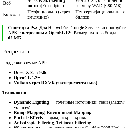
Через
WebAssembly-
FPS 20–35, ограничение п
Веб
порты
(Emscripten)
размеру WAD (≤80 МБ)
Неофициально (через
Нет сертифицированных
Консоли
эмуляцию)
билдов
Совет для РФ
: Для Huawei без Google Services используйте
APK с
встроенным OpenSL ES
. Размер пустого билда —
62 МБ
.
Рендеринг
Поддерживаемые API:
DirectX 8.1 / 9.0c
OpenGL 1.3+
Vulkan через DXVK (экспериментально)
Технологии:
Dynamic Lighting
— точечные источники, тени (shadow
volumes)
Bump Mapping
,
Environment Mapping
Particle Effects
— дым, искры, кровь
Anisotropic Filtering
,
Trilinear Filtering
8K-текстуры
— поддерживаются с GoldSrc 2025 Update