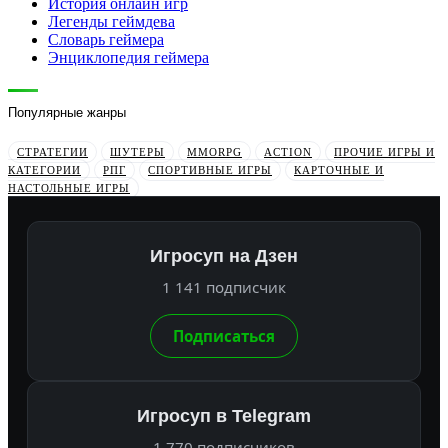
История онлайн игр
Легенды геймдева
Словарь геймера
Энциклопедия геймера
Популярные жанры
СТРАТЕГИИ
ШУТЕРЫ
MMORPG
ACTION
ПРОЧИЕ ИГРЫ И
КАТЕГОРИИ
РПГ
СПОРТИВНЫЕ ИГРЫ
КАРТОЧНЫЕ И
НАСТОЛЬНЫЕ ИГРЫ
Игросуп на Дзен
1 141 подписчик
Подписаться
Игросуп в Telegram
1 770 подписчиков