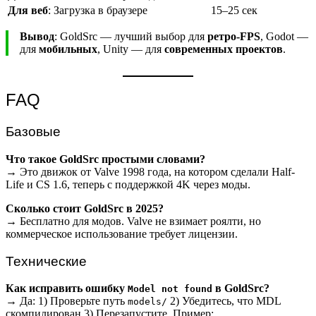
Для веб
: Загрузка в браузере
15–25 сек
Вывод
: GoldSrc — лучший выбор для
ретро-FPS
, Godot —
для
мобильных
, Unity — для
современных проектов
.
FAQ
Базовые
Что такое GoldSrc простыми словами?
→ Это движок от Valve 1998 года, на котором сделали Half-
Life и CS 1.6, теперь с поддержкой 4K через моды.
Сколько стоит GoldSrc в 2025?
→ Бесплатно для модов. Valve не взимает роялти, но
коммерческое использование требует лицензии.
Технические
Как исправить ошибку
в GoldSrc?
Model not found
→ Да: 1) Проверьте путь
2) Убедитесь, что MDL
models/
скомпилирован 3) Перезапустите. Пример: