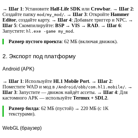
→
Шаг 1
: Установите
Half-Life SDK
или
Crowbar
. →
Шаг 2
:
Создайте папку
. →
Шаг 3
: Откройте
Hammer
mod/my_mod/
Editor
, создайте карту. →
Шаг 4
: Добавьте триггер и NPC. →
Шаг 5
: Скомпилируйте:
BSP → VIS → RAD
. →
Шаг 6
:
Запустите:
.
hl.exe -game my_mod
Размер пустого проекта
: 62 МБ (включая движок).
2. Экспорт под платформу
Android (APK)
→
Шаг 1
: Используйте
HL1 Mobile Port
. →
Шаг 2
:
Поместите WAD и мод в
. →
/Android/obb/com.hl1.mobile/
Шаг 3
: Запустите — движок найдёт ассеты. →
Шаг 4
: Для
кастомного APK — используйте
Termux + SDL2
.
Размер билда
: 62 МБ (пустой) → 220 МБ (с 1K
текстурами).
WebGL (браузер)