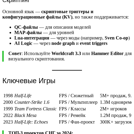
Скриптинг
Основной язык —
скриптовые триггеры и
конфигурационные файлы (KV)
, но также поддерживается:
QC-файлы
— для описания моделей
MAP-файлы
— для уровней
Lua-интеграция
— через моды (например,
Sven Co-op
)
AI Logic
— через
node graph
и
event triggers
Совет
: Используйте
Worldcraft 3.3
или
Hammer Editor
для
визуального скриптования.
Ключевые Игры
1998
Half-Life
FPS / Сюжетный
5M+ продаж, 9.3
2000
Counter-Strike 1.6
FPS / Мультиплеер
1.3M одновреме
1999
Team Fortress Classic
FPS / Классы
2M+ игроков
2022
Black Mesa
FPS / Ремейк
1.2M продаж, 9.
2023
Half-Life: Echoes
FPS / Фан-проект
300K+ загрузок
ТОП-3 проектов СНГ за 2024: