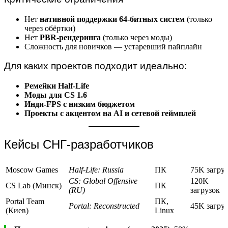
Нет
нативной поддержки 64-битных систем
(только
через обёртки)
Нет
PBR-рендеринга
(только через моды)
Сложность для новичков — устаревший пайплайн
Для каких проектов подходит идеально:
Ремейки Half-Life
Моды для CS 1.6
Инди-FPS с низким бюджетом
Проекты с акцентом на AI и сетевой геймплей
Кейсы СНГ-разработчиков
Moscow Games
Half-Life: Russia
ПК
75K загру
CS: Global Offensive
120K
CS Lab (Минск)
ПК
(RU)
загрузок
Portal Team
ПК,
Portal: Reconstructed
45K загру
(Киев)
Linux