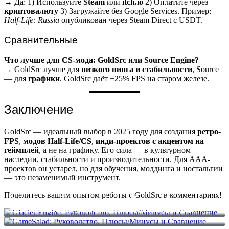
→ Да: 1) Используйте
Steam
или
itch.io
2) Оплатите через
криптовалюту
3) Загружайте без Google Services. Пример:
Half-Life: Russia
опубликован через Steam Direct с USDT.
Сравнительные
Что лучше для CS-мода: GoldSrc или Source Engine?
→ GoldSrc лучше для
низкого пинга и стабильности
, Source
— для
графики
. GoldSrc даёт +25% FPS на старом железе.
Заключение
GoldSrc — идеальный выбор в 2025 году для создания
ретро-
FPS
,
модов Half-Life/CS
,
инди-проектов с акцентом на
геймплей
, а не на графику. Его сила — в культурном
наследии, стабильности и производительности. Для AAA-
проектов он устарел, но для обучения, моддинга и ностальгии
— это незаменимый инструмент.
Поделитесь вашим опытом работы с GoldSrc в комментариях!
Glacier Engine: Руководство, Плюсы/Минусы и Сравнение
GameSalad: Руководство, Плюсы/Минусы и Сравнение