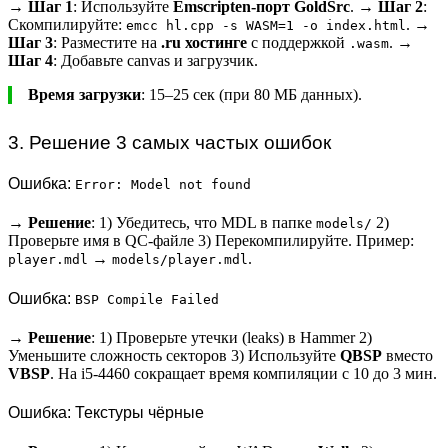
→
Шаг 1
: Используйте
Emscripten-порт GoldSrc
. →
Шаг 2
:
Скомпилируйте:
. →
emcc hl.cpp -s WASM=1 -o index.html
Шаг 3
: Разместите на
.ru хостинге
с поддержкой
. →
.wasm
Шаг 4
: Добавьте canvas и загрузчик.
Время загрузки
: 15–25 сек (при 80 МБ данных).
3. Решение 3 самых частых ошибок
Ошибка:
Error: Model not found
→
Решение
: 1) Убедитесь, что MDL в папке
2)
models/
Проверьте имя в QC-файле 3) Перекомпилируйте. Пример:
→
.
player.mdl
models/player.mdl
Ошибка:
BSP Compile Failed
→
Решение
: 1) Проверьте утечки (leaks) в Hammer 2)
Уменьшите сложность секторов 3) Используйте
QBSP
вместо
VBSP
. На i5-4460 сокращает время компиляции с 10 до 3 мин.
Ошибка: Текстуры чёрные