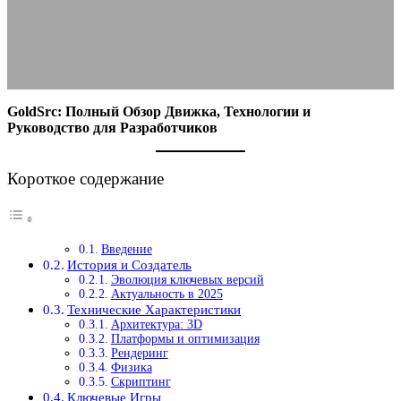
04.09.2025
АВТОР ANA_EDITOR
КОММЕНТАРИЕВ НЕТ
GoldSrc: Полный Обзор Движка, Технологии и
Руководство для Разработчиков
Короткое содержание
Введение
История и Создатель
Эволюция ключевых версий
Актуальность в 2025
Технические Характеристики
Архитектура: 3D
Платформы и оптимизация
Рендеринг
Физика
Скриптинг
Ключевые Игры