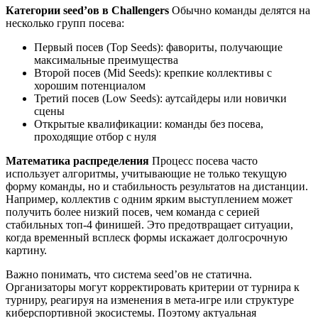
Категории seed’ов в Challengers
Обычно команды делятся на
несколько групп посева:
Первый посев (Top Seeds): фавориты, получающие
максимальные преимущества
Второй посев (Mid Seeds): крепкие коллективы с
хорошим потенциалом
Третий посев (Low Seeds): аутсайдеры или новички
сцены
Открытые квалификации: команды без посева,
проходящие отбор с нуля
Математика распределения
Процесс посева часто
использует алгоритмы, учитывающие не только текущую
форму команды, но и стабильность результатов на дистанции.
Например, коллектив с одним ярким выступлением может
получить более низкий посев, чем команда с серией
стабильных топ-4 финишей. Это предотвращает ситуации,
когда временный всплеск формы искажает долгосрочную
картину.
Важно понимать, что система seed’ов не статична.
Организаторы могут корректировать критерии от турнира к
турниру, реагируя на изменения в мета-игре или структуре
киберспортивной экосистемы. Поэтому актуальная