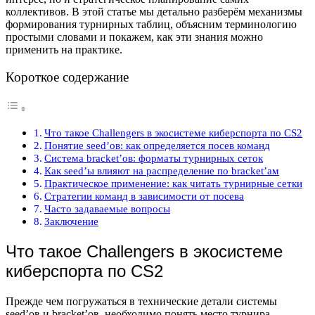
коллективов. В этой статье мы детально разберём механизмы
формирования турнирных таблиц, объясним терминологию
простыми словами и покажем, как эти знания можно
применить на практике.
Короткое содержание
Что такое Challengers в экосистеме киберспорта по CS2
Понятие seed’ов: как определяется посев команд
Система bracket’ов: форматы турнирных сеток
Как seed’ы влияют на распределение по bracket’ам
Практическое применение: как читать турнирные сетки
Стратегии команд в зависимости от посева
Часто задаваемые вопросы
Заключение
Что такое Challengers в экосистеме
киберспорта по CS2
Прежде чем погружаться в технические детали системы
seed’ов и bracket’ов, необходимо понять место турнира