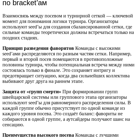
по bracket’ам
Взаимосвязь между посевом и турнирной сеткой — ключевой
момент для понимания логики турнира. Организаторы
используют seed’ы для создания сбалансированной сетки, где
сильные команды теоретически должны встречаться только на
поздних стадиях.
Принцип разведения фаворитов
Команды с высокими
seed’ами распределяются по разным частям сетки. Например,
первый и второй посев помещаются в противоположные
половины турнира, чтобы потенциальная встреча между ними
состоялась только в финале. Это сохраняет интригу и
предотвращает ситуацию, когда два сильнейших коллектива
выбивают друг друга на раннем этапе.
Защита от «групп смерти»
При формировании групп
швейцарской системы или группового этапа организаторы
используют seed’ы для равномерного распределения силы. В
каждой группе обычно присутствует по одной команде из
каждого уровня посева. Это создаёт баланс: фавориты не
собираются в одной группе, а аутсайдеры получают шанс на
сенсацию.
Преимущества высокого посева
Команды с лучшими