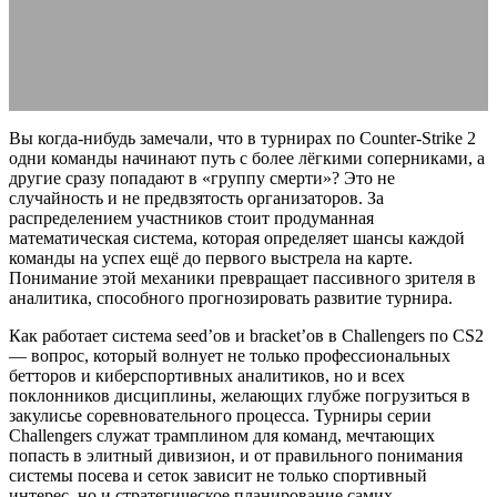
05.03.2026
АВТОР ANA_EDITOR
КОММЕНТАРИЕВ НЕТ
Вы когда-нибудь замечали, что в турнирах по Counter-Strike 2
одни команды начинают путь с более лёгкими соперниками, а
другие сразу попадают в «группу смерти»? Это не
случайность и не предвзятость организаторов. За
распределением участников стоит продуманная
математическая система, которая определяет шансы каждой
команды на успех ещё до первого выстрела на карте.
Понимание этой механики превращает пассивного зрителя в
аналитика, способного прогнозировать развитие турнира.
Как работает система seed’ов и bracket’ов в Challengers по CS2
— вопрос, который волнует не только профессиональных
бетторов и киберспортивных аналитиков, но и всех
поклонников дисциплины, желающих глубже погрузиться в
закулисье соревновательного процесса. Турниры серии
Challengers служат трамплином для команд, мечтающих
попасть в элитный дивизион, и от правильного понимания
системы посева и сеток зависит не только спортивный
интерес, но и стратегическое планирование самих