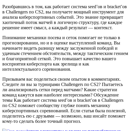
Разобравшись в том, как работает система seed’ов и bracket’ов
в Challengers по CS2, вы получаете мощный инструмент для
анализа киберспортивных событий. Это знание превращает
хаотичный поток матчей в логичную структуру, где каждое
решение имеет смысл, а каждый результат — контекст.
Понимание механики посева и сеток помогает не только в
прогнозировании, но и в оценке выступлений команд. Вы
начинаете видеть разницу между заслуженной победой и
удачным стечением обстоятельств, между тактическим гением
и благоприятной сеткой. Это повышает качество вашего
восприятия киберспорта как зрелища и как
интеллектуального соревнования.
Призываем вас поделиться своим опытом в комментариях.
Следите ли вы за турнирами Challengers по CS2? Пытаетесь
ли анализировать сетки перед матчами? Какие стратегии
команд кажутся вам наиболее интересными? Обсуждение
темы Как работает система seed’ов и bracket’ов в Challengers
по CS2 поможет сообществу глубже понять механику
киберспортивных соревнований. Если статья была полезной,
поделитесь ею с друзьями — возможно, ваш инсайт поможет
кому-то сделать более точный прогноз.
Эко-периферия: клавиатуры и мыши из переработанных
материалов