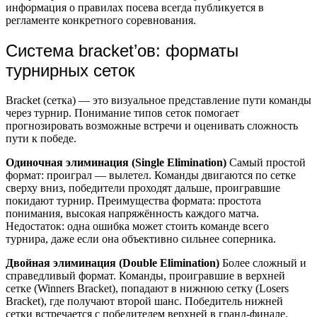
информация о правилах посева всегда публикуется в
регламенте конкретного соревнования.
Система bracket’ов: форматы
турнирных сеток
Bracket (сетка) — это визуальное представление пути команды
через турнир. Понимание типов сеток помогает
прогнозировать возможные встречи и оценивать сложность
пути к победе.
Одиночная элиминация (Single Elimination)
Самый простой
формат: проиграл — вылетел. Команды двигаются по сетке
сверху вниз, победители проходят дальше, проигравшие
покидают турнир. Преимущества формата: простота
понимания, высокая напряжённость каждого матча.
Недостаток: одна ошибка может стоить команде всего
турнира, даже если она объективно сильнее соперника.
Двойная элиминация (Double Elimination)
Более сложный и
справедливый формат. Команды, проигравшие в верхней
сетке (Winners Bracket), попадают в нижнюю сетку (Losers
Bracket), где получают второй шанс. Победитель нижней
сетки встречается с победителем верхней в гранд-финале.