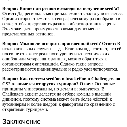
Вопрос: Влияет ли регион команды на получение seed’а?
Ответ:
Да, региональная принадлежность часто учитывается.
Организаторы стремятся к географическому разнообразию в
сетке, чтобы представить разные киберспортивные сцены.
Это может дать преимущество командам из менее
представленных регионов.
Вопрос: Можно ли оспорить присвоенный seed?
Ответ:
В
исключительных случаях — да. Если команда считает, что её
посев не отражает реального уровня из-за технических
ошибок или устаревших данных, можно обратиться к
организаторам с апелляцией. Однако такие запросы
рассматриваются индивидуально и редко удовлетворяются.
Вопрос: Как система seed’ов и bracket’ов в Challengers по
CS2 отличается от других турниров?
Ответ:
Основные
принципы универсальны, но детали варьируются. В
Challengers акцент делается на отборе команд в высший
дивизион, поэтому система может быть более жёсткой к
аутсайдерам и более щедрой к фаворитам по сравнению с
открытыми турнирами.
Заключение