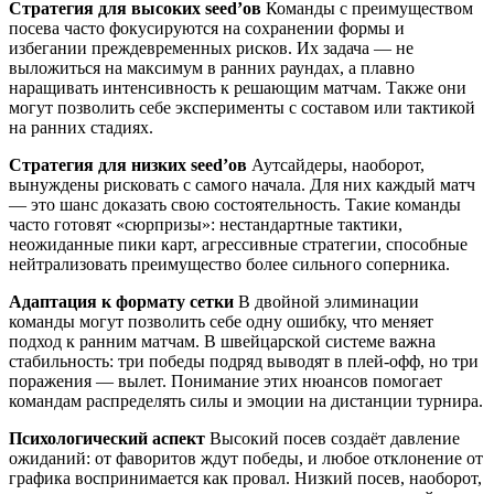
Стратегия для высоких seed’ов
Команды с преимуществом
посева часто фокусируются на сохранении формы и
избегании преждевременных рисков. Их задача — не
выложиться на максимум в ранних раундах, а плавно
наращивать интенсивность к решающим матчам. Также они
могут позволить себе эксперименты с составом или тактикой
на ранних стадиях.
Стратегия для низких seed’ов
Аутсайдеры, наоборот,
вынуждены рисковать с самого начала. Для них каждый матч
— это шанс доказать свою состоятельность. Такие команды
часто готовят «сюрпризы»: нестандартные тактики,
неожиданные пики карт, агрессивные стратегии, способные
нейтрализовать преимущество более сильного соперника.
Адаптация к формату сетки
В двойной элиминации
команды могут позволить себе одну ошибку, что меняет
подход к ранним матчам. В швейцарской системе важна
стабильность: три победы подряд выводят в плей-офф, но три
поражения — вылет. Понимание этих нюансов помогает
командам распределять силы и эмоции на дистанции турнира.
Психологический аспект
Высокий посев создаёт давление
ожиданий: от фаворитов ждут победы, и любое отклонение от
графика воспринимается как провал. Низкий посев, наоборот,