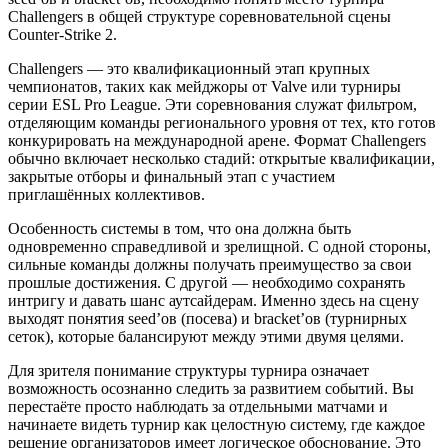
Challengers в общей структуре соревновательной сцены
Counter-Strike 2.
Challengers — это квалификационный этап крупных
чемпионатов, таких как мейджоры от Valve или турниры
серии ESL Pro League. Эти соревнования служат фильтром,
отделяющим команды регионального уровня от тех, кто готов
конкурировать на международной арене. Формат Challengers
обычно включает несколько стадий: открытые квалификации,
закрытые отборы и финальный этап с участием
приглашённых коллективов.
Особенность системы в том, что она должна быть
одновременно справедливой и зрелищной. С одной стороны,
сильные команды должны получать преимущество за свои
прошлые достижения. С другой — необходимо сохранять
интригу и давать шанс аутсайдерам. Именно здесь на сцену
выходят понятия seed’ов (посева) и bracket’ов (турнирных
сеток), которые балансируют между этими двумя целями.
Для зрителя понимание структуры турнира означает
возможность осознанно следить за развитием событий. Вы
перестаёте просто наблюдать за отдельными матчами и
начинаете видеть турнир как целостную систему, где каждое
решение организаторов имеет логическое обоснование. Это