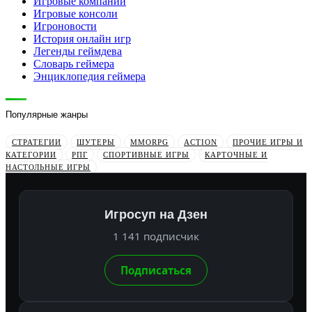
Игровые компании
Игровые консоли
Игроновости
История онлайн игр
Легенды геймдева
Словарь геймера
Энциклопедия геймера
Популярные жанры
СТРАТЕГИИ
ШУТЕРЫ
MMORPG
ACTION
ПРОЧИЕ ИГРЫ И
КАТЕГОРИИ
РПГ
СПОРТИВНЫЕ ИГРЫ
КАРТОЧНЫЕ И
НАСТОЛЬНЫЕ ИГРЫ
Игросуп на Дзен
1 141 подписчик
Подписаться