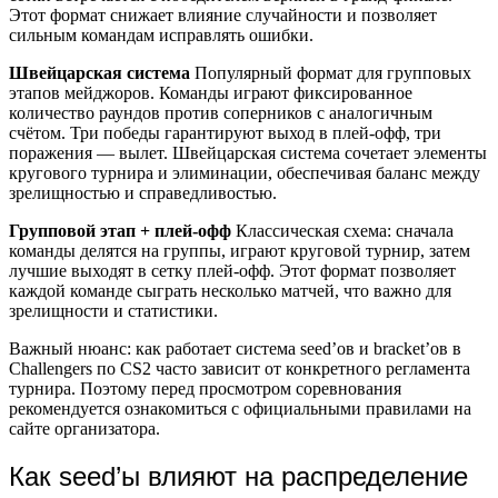
Этот формат снижает влияние случайности и позволяет
сильным командам исправлять ошибки.
Швейцарская система
Популярный формат для групповых
этапов мейджоров. Команды играют фиксированное
количество раундов против соперников с аналогичным
счётом. Три победы гарантируют выход в плей-офф, три
поражения — вылет. Швейцарская система сочетает элементы
кругового турнира и элиминации, обеспечивая баланс между
зрелищностью и справедливостью.
Групповой этап + плей-офф
Классическая схема: сначала
команды делятся на группы, играют круговой турнир, затем
лучшие выходят в сетку плей-офф. Этот формат позволяет
каждой команде сыграть несколько матчей, что важно для
зрелищности и статистики.
Важный нюанс: как работает система seed’ов и bracket’ов в
Challengers по CS2 часто зависит от конкретного регламента
турнира. Поэтому перед просмотром соревнования
рекомендуется ознакомиться с официальными правилами на
сайте организатора.
Как seed’ы влияют на распределение