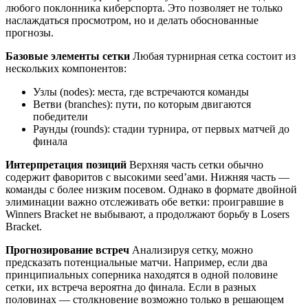
любого поклонника киберспорта. Это позволяет не только
наслаждаться просмотром, но и делать обоснованные
прогнозы.
Базовые элементы сетки
Любая турнирная сетка состоит из
нескольких компонентов:
Узлы (nodes): места, где встречаются команды
Ветви (branches): пути, по которым двигаются
победители
Раунды (rounds): стадии турнира, от первых матчей до
финала
Интерпретация позиций
Верхняя часть сетки обычно
содержит фаворитов с высокими seed’ами. Нижняя часть —
команды с более низким посевом. Однако в формате двойной
элиминации важно отслеживать обе ветки: проигравшие в
Winners Bracket не выбывают, а продолжают борьбу в Losers
Bracket.
Прогнозирование встреч
Анализируя сетку, можно
предсказать потенциальные матчи. Например, если два
принципиальных соперника находятся в одной половине
сетки, их встреча вероятна до финала. Если в разных
половинах — столкновение возможно только в решающем