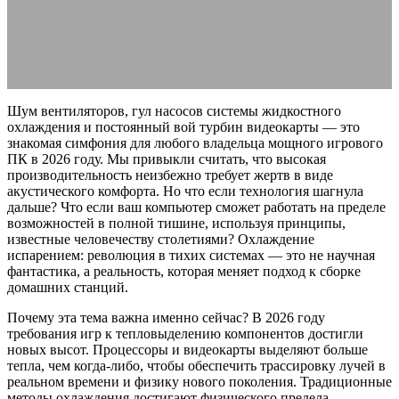
05.03.2026
АВТОР ANA_EDITOR
КОММЕНТАРИЕВ НЕТ
Шум вентиляторов, гул насосов системы жидкостного
охлаждения и постоянный вой турбин видеокарты — это
знакомая симфония для любого владельца мощного игрового
ПК в 2026 году. Мы привыкли считать, что высокая
производительность неизбежно требует жертв в виде
акустического комфорта. Но что если технология шагнула
дальше? Что если ваш компьютер сможет работать на пределе
возможностей в полной тишине, используя принципы,
известные человечеству столетиями? Охлаждение
испарением: революция в тихих системах — это не научная
фантастика, а реальность, которая меняет подход к сборке
домашних станций.
Почему эта тема важна именно сейчас? В 2026 году
требования игр к тепловыделению компонентов достигли
новых высот. Процессоры и видеокарты выделяют больше
тепла, чем когда-либо, чтобы обеспечить трассировку лучей в
реальном времени и физику нового поколения. Традиционные
методы охлаждения достигают физического предела