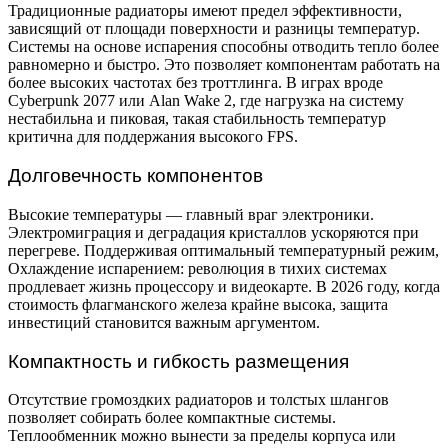
Традиционные радиаторы имеют предел эффективности,
зависящий от площади поверхности и разницы температур.
Системы на основе испарения способны отводить тепло более
равномерно и быстро. Это позволяет компонентам работать на
более высоких частотах без троттлинга. В играх вроде
Cyberpunk 2077 или Alan Wake 2, где нагрузка на систему
нестабильна и пиковая, такая стабильность температур
критична для поддержания высокого FPS.
Долговечность компонентов
Высокие температуры — главный враг электроники.
Электромиграция и деградация кристаллов ускоряются при
перегреве. Поддерживая оптимальный температурный режим,
Охлаждение испарением: революция в тихих системах
продлевает жизнь процессору и видеокарте. В 2026 году, когда
стоимость флагманского железа крайне высока, защита
инвестиций становится важным аргументом.
Компактность и гибкость размещения
Отсутствие громоздких радиаторов и толстых шлангов
позволяет собирать более компактные системы.
Теплообменник можно вынести за пределы корпуса или