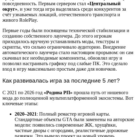
повседневность. Первым сервером стал
«Центральный
округ»
, и уже тогда игра выделялась среди конкурентов за
счёт узнаваемых локаций, отечественного транспорта и
живого RolePlay.
Первые годы были посвящены технической стабилизации и
созданию собственного лаунчера. До этого игрокам
приходилось вручную устанавливать моды, текстуры и
скрипты, что сильно ограничивало аудиторию. Внедрение
автоматического лаунчера стало настоящим прорывом: он сам
скачивал все необходимые компоненты, обновлял игру и
позволял настраивать графику под слабые ПК. Это сделало
вход в игру максимально простым даже для новичков.
Как развивалась игра за последние 5 лет?
С 2021 по 2026 год
«Родина РП»
прошла путь от нишевого
мода до полноценной мультиплатформенной экосистемы. Вот
ключевые этапы:
2020–2021
: Полный ремастер игровой карты.
Стандартные объекты GTA были заменены на авторские
модели: появились современные ЖК, хрущёвки,
частные дворы с огородами, реалистичные дорожные
развязки. Это вывело проект на новый уровень