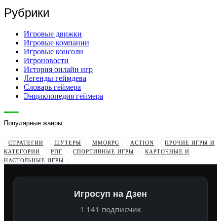
Рубрики
Игровые движки
Игровые компании
Игровые консоли
Игроновости
История онлайн игр
Легенды геймдева
Словарь геймера
Энциклопедия геймера
Популярные жанры
СТРАТЕГИИ
ШУТЕРЫ
MMORPG
ACTION
ПРОЧИЕ ИГРЫ И
КАТЕГОРИИ
РПГ
СПОРТИВНЫЕ ИГРЫ
КАРТОЧНЫЕ И
НАСТОЛЬНЫЕ ИГРЫ
Игросуп на Дзен
1 141 подписчик