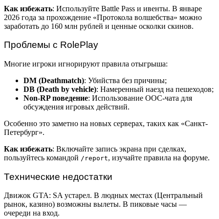
Как избежать
: Используйте Battle Pass и ивенты. В январе
2026 года за прохождение «Протокола волшебства» можно
заработать до 160 млн рублей и ценные осколки скинов.
Проблемы с RolePlay
Многие игроки игнорируют правила отыгрыша:
DM (Deathmatch)
: Убийства без причины;
DB (Death by vehicle)
: Намеренный наезд на пешеходов;
Non-RP поведение
: Использование OOC-чата для
обсуждения игровых действий.
Особенно это заметно на новых серверах, таких как «Санкт-
Петербург».
Как избежать
: Включайте запись экрана при сделках,
пользуйтесь командой
, изучайте правила на форуме.
/report
Технические недостатки
Движок GTA: SA устарел. В людных местах (Центральный
рынок, казино) возможны вылеты. В пиковые часы —
очереди на вход.