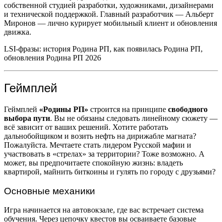
собственной студией разработки, художниками, дизайнерами
и технической поддержкой. Главный разработчик — Альберт
Миронов — лично курирует мобильный клиент и обновления
движка.
LSI-фразы: история Родина РП, как появилась Родина РП,
обновления Родина РП 2026
Геймплей
Геймплей
«Родины РП»
строится на принципе
свободного
выбора пути
. Вы не обязаны следовать линейному сюжету —
всё зависит от ваших решений. Хотите работать
дальнобойщиком и возить нефть на дирижабле магната?
Пожалуйста. Мечтаете стать лидером Русской мафии и
участвовать в «стрелах» за территории? Тоже возможно. А
может, вы предпочитаете спокойную жизнь: владеть
квартирой, майнить биткоины и гулять по городу с друзьями?
Основные механики
Игра начинается на автовокзале, где вас встречает система
обучения. Через цепочку квестов вы осваиваете базовые