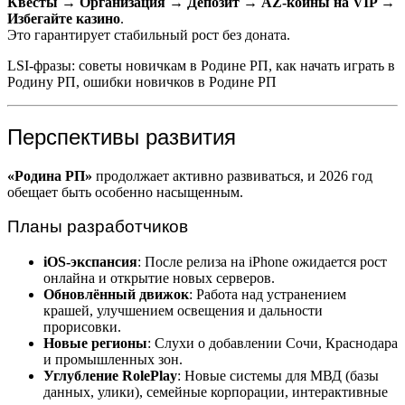
Квесты → Организация → Депозит → AZ-коины на VIP →
Избегайте казино
.
Это гарантирует стабильный рост без доната.
LSI-фразы: советы новичкам в Родине РП, как начать играть в
Родину РП, ошибки новичков в Родине РП
Перспективы развития
«Родина РП»
продолжает активно развиваться, и 2026 год
обещает быть особенно насыщенным.
Планы разработчиков
iOS-экспансия
: После релиза на iPhone ожидается рост
онлайна и открытие новых серверов.
Обновлённый движок
: Работа над устранением
крашей, улучшением освещения и дальности
прорисовки.
Новые регионы
: Слухи о добавлении Сочи, Краснодара
и промышленных зон.
Углубление RolePlay
: Новые системы для МВД (базы
данных, улики), семейные корпорации, интерактивные