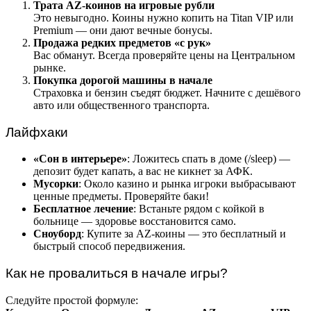
Трата AZ-коинов на игровые рубли
Это невыгодно. Коины нужно копить на Titan VIP или
Premium — они дают вечные бонусы.
Продажа редких предметов «с рук»
Вас обманут. Всегда проверяйте цены на Центральном
рынке.
Покупка дорогой машины в начале
Страховка и бензин съедят бюджет. Начните с дешёвого
авто или общественного транспорта.
Лайфхаки
«Сон в интерьере»
: Ложитесь спать в доме (/sleep) —
депозит будет капать, а вас не кикнет за АФК.
Мусорки
: Около казино и рынка игроки выбрасывают
ценные предметы. Проверяйте баки!
Бесплатное лечение
: Встаньте рядом с койкой в
больнице — здоровье восстановится само.
Сноуборд
: Купите за AZ-коины — это бесплатный и
быстрый способ передвижения.
Как не провалиться в начале игры?
Следуйте простой формуле: