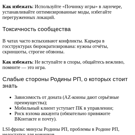
Как избежать
: Используйте «Починку игры» в лаунчере,
устанавливайте оптимизированные моды, избегайте
перегруженных локаций.
Токсичность сообщества
В чатах часто вспыхивают конфликты. Карьера в
госструктурах бюрократизирована: нужны отчёты,
скриншоты, строгие обзвоны.
Как избежать
: Не вступайте в споры, общайтесь вежливо,
помните — это игра.
Слабые стороны Родины РП, о которых стоит
знать
Зависимость от доната (AZ-коины дают серьёзные
преимущества);
Мобильный клиент уступает ПК в управлении;
Риск взлома аккаунта (обязательно привяжите
ВКонтакте и почту).
LSI-фразы: минусы Родины РП, проблемы в Родине РП,
недостатки для новичков