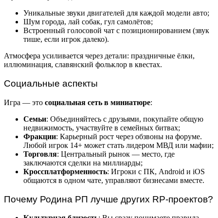
Уникальные звуки двигателей для каждой модели авто;
Шум города, лай собак, гул самолётов;
Встроенный голосовой чат с позиционированием (звук
тише, если игрок далеко).
Атмосфера усиливается через детали: праздничные ёлки,
иллюминация, славянский фольклор в квестах.
Социальные аспекты
Игра — это
социальная сеть в миниатюре
:
Семьи
: Объединяйтесь с друзьями, покупайте общую
недвижимость, участвуйте в семейных битвах;
Фракции
: Карьерный рост через обзвоны на форуме.
Любой игрок 14+ может стать лидером МВД или мафии;
Торговля
: Центральный рынок — место, где
заключаются сделки на миллиарды;
Кроссплатформенность
: Игроки с ПК, Android и iOS
общаются в одном чате, управляют бизнесами вместе.
Почему Родина РП лучше других RP-проектов?
Культурная близость
: Вы сразу понимаете правила,