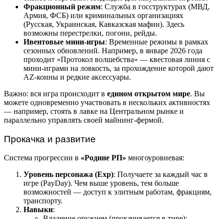
Фракционный режим
: Служба в госструктурах (МВД,
Армия, ФСБ) или криминальных организациях
(Русская, Украинская, Кавказская мафии). Здесь
возможны перестрелки, погони, рейды.
Ивентовые мини-игры
: Временные режимы в рамках
сезонных обновлений. Например, в январе 2026 года
проходит «Протокол волшебства» — квестовая линия с
мини-играми на ловкость, за прохождение которой дают
AZ-коины и редкие аксессуары.
Важно: вся игра происходит в
едином открытом мире
. Вы
можете одновременно участвовать в нескольких активностях
— например, стоять в лавке на Центральном рынке и
параллельно управлять своей майнинг-фермой.
Прокачка и развитие
Система прогрессии в
«Родине РП»
многоуровневая:
Уровень персонажа (Exp)
: Получаете за каждый час в
игре (PayDay). Чем выше уровень, тем больше
возможностей — доступ к элитным работам, фракциям,
транспорту.
Навыки
:
Владение оружием (прокачивается в тире);