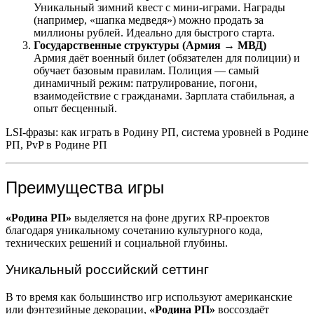
Уникальный зимний квест с мини-играми. Награды
(например, «шапка медведя») можно продать за
миллионы рублей. Идеально для быстрого старта.
Государственные структуры (Армия → МВД)
Армия даёт военный билет (обязателен для полиции) и
обучает базовым правилам. Полиция — самый
динамичный режим: патрулирование, погони,
взаимодействие с гражданами. Зарплата стабильная, а
опыт бесценный.
LSI-фразы: как играть в Родину РП, система уровней в Родине
РП, PvP в Родине РП
Преимущества игры
«Родина РП»
выделяется на фоне других RP-проектов
благодаря уникальному сочетанию культурного кода,
технических решений и социальной глубины.
Уникальный российский сеттинг
В то время как большинство игр используют американские
или фэнтезийные декорации,
«Родина РП»
воссоздаёт