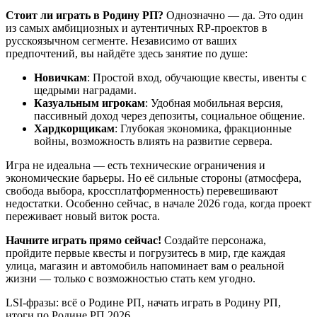
Стоит ли играть в Родину РП?
Однозначно — да. Это один
из самых амбициозных и аутентичных RP-проектов в
русскоязычном сегменте. Независимо от ваших
предпочтений, вы найдёте здесь занятие по душе:
Новичкам
: Простой вход, обучающие квесты, ивенты с
щедрыми наградами.
Казуальным игрокам
: Удобная мобильная версия,
пассивный доход через депозиты, социальное общение.
Хардкорщикам
: Глубокая экономика, фракционные
войны, возможность влиять на развитие сервера.
Игра не идеальна — есть технические ограничения и
экономические барьеры. Но её сильные стороны (атмосфера,
свобода выбора, кроссплатформенность) перевешивают
недостатки. Особенно сейчас, в начале 2026 года, когда проект
переживает новый виток роста.
Начните играть прямо сейчас!
Создайте персонажа,
пройдите первые квесты и погрузитесь в мир, где каждая
улица, магазин и автомобиль напоминает вам о реальной
жизни — только с возможностью стать кем угодно.
LSI-фразы: всё о Родине РП, начать играть в Родину РП,
итоги по Родине РП 2026