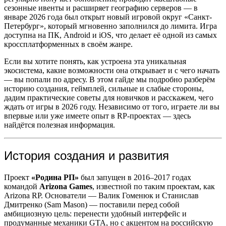
сезонные ивенты и расширяет географию серверов — в
январе 2026 года был открыт новый игровой округ «Санкт-
Петербург», который мгновенно заполнился до лимита. Игра
доступна на ПК, Android и iOS, что делает её одной из самых
кроссплатформенных в своём жанре.
Если вы хотите понять, как устроена эта уникальная
экосистема, какие возможности она открывает и с чего начать
— вы попали по адресу. В этом гайде мы подробно разберём
историю создания, геймплей, сильные и слабые стороны,
дадим практические советы для новичков и расскажем, чего
ждать от игры в 2026 году. Независимо от того, играете ли вы
впервые или уже имеете опыт в RP-проектах — здесь
найдётся полезная информация.
История создания и развития
Проект
«Родина РП»
был запущен в 2016–2017 годах
командой
Arizona Games
, известной по таким проектам, как
Arizona RP. Основатели — Валик Гоменюк и Станислав
Дмитренко (Sam Mason) — поставили перед собой
амбициозную цель: перенести удобный интерфейс и
продуманные механики GTA
, но с акцентом на российскую