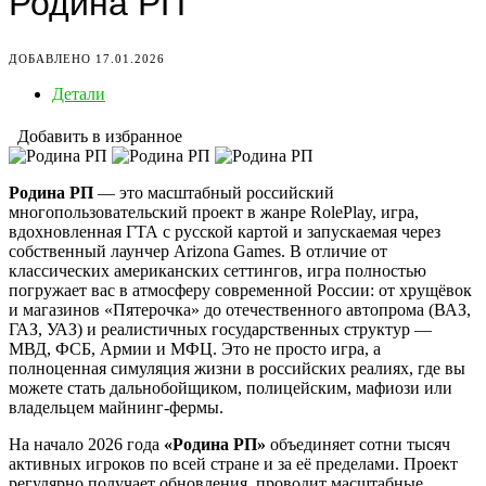
Родина РП
ДОБАВЛЕНО 17.01.2026
Детали
Добавить в избранное
Родина РП
— это масштабный российский
многопользовательский проект в жанре RolePlay, игра,
вдохновленная ГТА с русской картой и запускаемая через
собственный лаунчер Arizona Games. В отличие от
классических американских сеттингов, игра полностью
погружает вас в атмосферу современной России: от хрущёвок
и магазинов «Пятерочка» до отечественного автопрома (ВАЗ,
ГАЗ, УАЗ) и реалистичных государственных структур —
МВД, ФСБ, Армии и МФЦ. Это не просто игра, а
полноценная симуляция жизни в российских реалиях, где вы
можете стать дальнобойщиком, полицейским, мафиози или
владельцем майнинг-фермы.
На начало 2026 года
«Родина РП»
объединяет сотни тысяч
активных игроков по всей стране и за её пределами. Проект
регулярно получает обновления, проводит масштабные