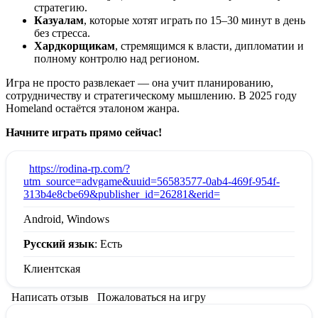
стратегию.
Казуалам
, которые хотят играть по 15–30 минут в день
без стресса.
Хардкорщикам
, стремящимся к власти, дипломатии и
полному контролю над регионом.
Игра не просто развлекает — она учит планированию,
сотрудничеству и стратегическому мышлению. В 2025 году
Homeland остаётся эталоном жанра.
Начните играть прямо сейчас!
:
https://rodina-rp.com/?
utm_source=advgame&uuid=56583577-0ab4-469f-954f-
313b4e8cbe69&publisher_id=26281&erid=
Android, Windows
Русский язык
: Есть
Клиентская
Написать отзыв
Пожаловаться на игру