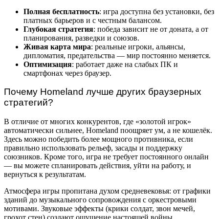
Полная бесплатность
: игра доступна без установки, без
платных барьеров и с честным балансом.
Глубокая стратегия
: победа зависит не от доната, а от
планирования, разведки и союзов.
Живая карта мира
: реальные игроки, альянсы,
дипломатия, предательства — мир постоянно меняется.
Оптимизация
: работает даже на слабых ПК и
смартфонах через браузер.
Почему Homeland лучше других браузерных
стратегий?
В отличие от многих конкурентов, где «золотой игрок»
автоматически сильнее, Homeland поощряет ум, а не кошелёк.
Здесь можно победить более мощного противника, если
правильно использовать рельеф, засады и поддержку
союзников. Кроме того, игра не требует постоянного онлайн
— вы можете спланировать действия, уйти на работу, и
вернуться к результатам.
Атмосфера игры пропитана духом средневековья: от графики
зданий до музыкального сопровождения с оркестровыми
мотивами. Звуковые эффекты (крики солдат, звон мечей,
грохот стен) создают ощущение настоящей войны.