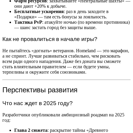
Фарм ресурсов
: захватывайте «Нейтральные шахты» —
они дают +20% к добыче.
Бесплатные ускорения
: раз в день заходите в
«Подарки» — там есть бонусы за лояльность.
Тактика PvP
: атакуйте ночью (по времени противника)
— шанс застать город без защиты выше.
Как не провалиться в начале игры?
Не пытайтесь «догнать» ветеранов. Homeland — это марафон,
а не спринт. Лучше развиваться стабильно, чем рисковать
всем ради одного нападения. Даже без доната вы сможете
стать влиятельным правителем — если будете умны,
терпеливы и окружите себя союзниками.
Перспективы развития
Что нас ждет в 2025 году?
Разработчики опубликовали амбициозный роадмап на 2025
год:
Глава 2 сюжета
: раскрытие тайны «Древнего