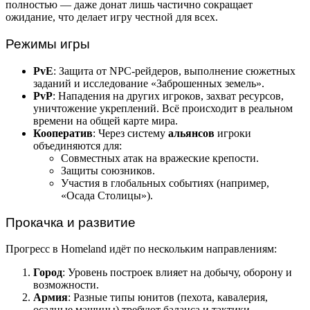
полностью — даже донат лишь частично сокращает
ожидание, что делает игру честной для всех.
Режимы игры
PvE
: Защита от NPC-рейдеров, выполнение сюжетных
заданий и исследование «Заброшенных земель».
PvP
: Нападения на других игроков, захват ресурсов,
уничтожение укреплений. Всё происходит в реальном
времени на общей карте мира.
Кооператив
: Через систему
альянсов
игроки
объединяются для:
Совместных атак на вражеские крепости.
Защиты союзников.
Участия в глобальных событиях (например,
«Осада Столицы»).
Прокачка и развитие
Прогресс в Homeland идёт по нескольким направлениям:
Город
: Уровень построек влияет на добычу, оборону и
возможности.
Армия
: Разные типы юнитов (пехота, кавалерия,
осадные машины) требуют баланса и тактики.