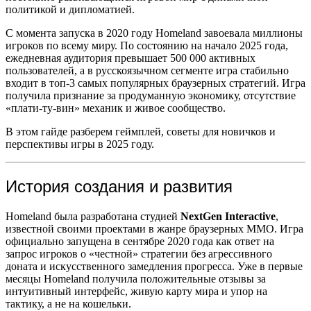
политикой и дипломатией.
С момента запуска в 2020 году Homeland завоевала миллионы
игроков по всему миру. По состоянию на начало 2025 года,
ежедневная аудитория превышает 500 000 активных
пользователей, а в русскоязычном сегменте игра стабильно
входит в топ-3 самых популярных браузерных стратегий. Игра
получила признание за продуманную экономику, отсутствие
«плати-ту-вин» механик и живое сообщество.
В этом гайде разберем геймплей, советы для новичков и
перспективы игры в 2025 году.
История создания и развития
Homeland была разработана студией
NextGen Interactive
,
известной своими проектами в жанре браузерных MMO. Игра
официально запущена в сентябре 2020 года как ответ на
запрос игроков о «честной» стратегии без агрессивного
доната и искусственного замедления прогресса. Уже в первые
месяцы Homeland получила положительные отзывы за
интуитивный интерфейс, живую карту мира и упор на
тактику, а не на кошельки.