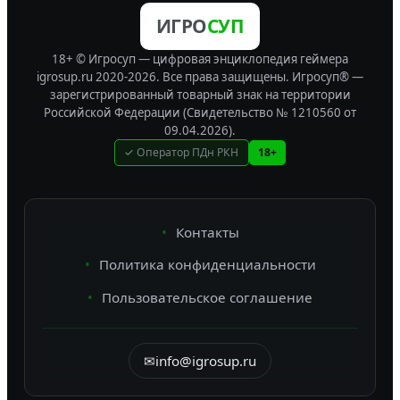
ИГРО
СУП
18+ © Игросуп — цифровая энциклопедия геймера
igrosup.ru 2020-2026. Все права защищены.
Игросуп® —
зарегистрированный товарный знак на территории
Российской Федерации (Свидетельство № 1210560 от
09.04.2026).
✓ Оператор ПДн РКН
18+
Контакты
Политика конфиденциальности
Пользовательское соглашение
✉
info@igrosup.ru