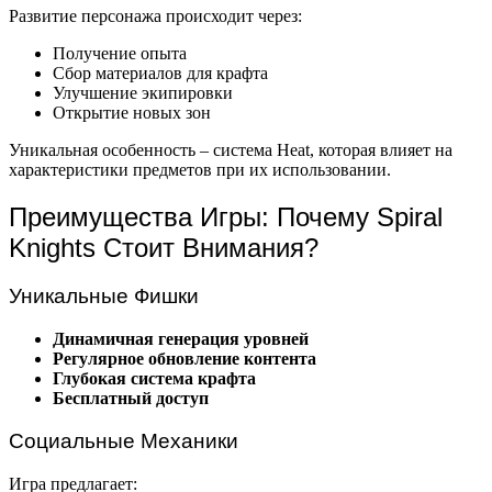
Развитие персонажа происходит через:
Получение опыта
Сбор материалов для крафта
Улучшение экипировки
Открытие новых зон
Уникальная особенность – система Heat, которая влияет на
характеристики предметов при их использовании.
Преимущества Игры: Почему Spiral
Knights Стоит Внимания?
Уникальные Фишки
Динамичная генерация уровней
Регулярное обновление контента
Глубокая система крафта
Бесплатный доступ
Социальные Механики
Игра предлагает: