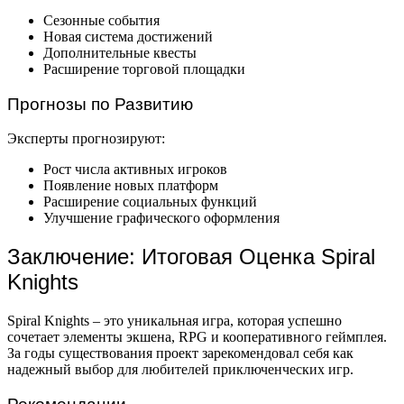
Сезонные события
Новая система достижений
Дополнительные квесты
Расширение торговой площадки
Прогнозы по Развитию
Эксперты прогнозируют:
Рост числа активных игроков
Появление новых платформ
Расширение социальных функций
Улучшение графического оформления
Заключение: Итоговая Оценка Spiral
Knights
Spiral Knights – это уникальная игра, которая успешно
сочетает элементы экшена, RPG и кооперативного геймплея.
За годы существования проект зарекомендовал себя как
надежный выбор для любителей приключенческих игр.