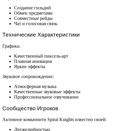
Создание гильдий
Обмен предметами
Совместные рейды
Чат и голосовая связь
Технические Характеристики
Графика:
Качественный пиксель-арт
Плавная анимация
Яркие эффекты
Звуковое сопровождение:
Атмосферная музыка
Качественные звуковые эффекты
Профессиональное озвучивание
Сообщество Игроков
Активное комьюнити Spiral Knights известно своей:
Дружелюбностью