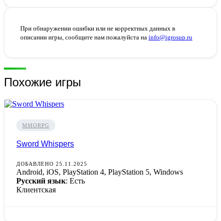
При обнаружении ошибки или не корректных данных в
описании игры, сообщите нам пожалуйста на
info@igrosup.ru
Похожие игры
MMORPG
Sword Whispers
ДОБАВЛЕНО 25.11.2025
Android, iOS, PlayStation 4, PlayStation 5, Windows
Русский язык
: Есть
Клиентская