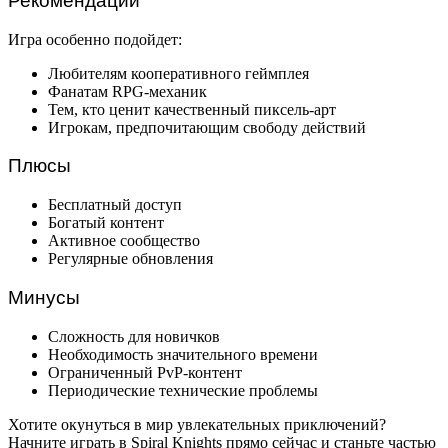
Рекомендации
Игра особенно подойдет:
Любителям кооперативного геймплея
Фанатам RPG-механик
Тем, кто ценит качественный пиксель-арт
Игрокам, предпочитающим свободу действий
Плюсы
Бесплатный доступ
Богатый контент
Активное сообщество
Регулярные обновления
Минусы
Сложность для новичков
Необходимость значительного времени
Ограниченный PvP-контент
Периодические технические проблемы
Хотите окунуться в мир увлекательных приключений?
Начните играть в Spiral Knights прямо сейчас и станьте частью