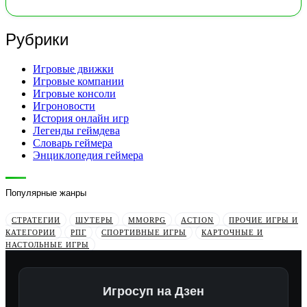
Рубрики
Игровые движки
Игровые компании
Игровые консоли
Игроновости
История онлайн игр
Легенды геймдева
Словарь геймера
Энциклопедия геймера
Популярные жанры
СТРАТЕГИИ
ШУТЕРЫ
MMORPG
ACTION
ПРОЧИЕ ИГРЫ И
КАТЕГОРИИ
РПГ
СПОРТИВНЫЕ ИГРЫ
КАРТОЧНЫЕ И
НАСТОЛЬНЫЕ ИГРЫ
Игросуп на Дзен