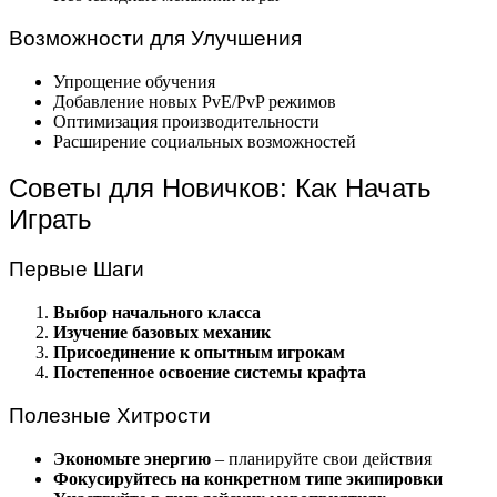
Возможности для Улучшения
Упрощение обучения
Добавление новых PvE/PvP режимов
Оптимизация производительности
Расширение социальных возможностей
Советы для Новичков: Как Начать
Играть
Первые Шаги
Выбор начального класса
Изучение базовых механик
Присоединение к опытным игрокам
Постепенное освоение системы крафта
Полезные Хитрости
Экономьте энергию
– планируйте свои действия
Фокусируйтесь на конкретном типе экипировки