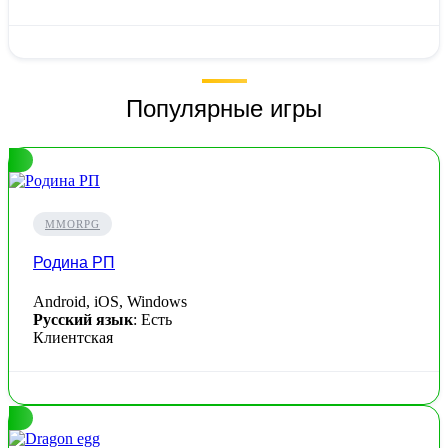
Популярные игры
MMORPG
Родина РП
Android, iOS, Windows
Русский язык
: Есть
Клиентская