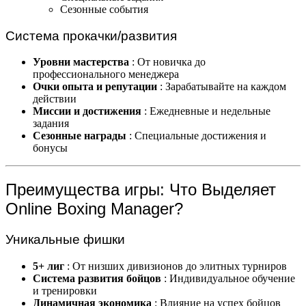
Сезонные события
Система прокачки/развития
Уровни мастерства
: От новичка до
профессионального менеджера
Очки опыта и репутации
: Зарабатывайте на каждом
действии
Миссии и достижения
: Ежедневные и недельные
задания
Сезонные награды
: Специальные достижения и
бонусы
Преимущества игры: Что Выделяет
Online Boxing Manager?
Уникальные фишки
5+ лиг
: От низших дивизионов до элитных турниров
Система развития бойцов
: Индивидуальное обучение
и тренировки
Динамичная экономика
: Влияние на успех бойцов