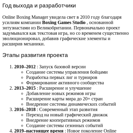
Год выхода и разработчики
Online Boxing Manager увидела свет в 2010 году благодаря
усилиям компании
Boxing Games Studio
, основанной
энтузиастами из Великобритании. Первоначально проект
задумывался как текстовая игра, но со временем существенно
эволюционировал, добавив графические элементы и
расширив механики.
Этапы развития проекта
2010–2012
: Запуск базовой версии
Создание системы управления бойцами
Разработка первых лиг и турниров
Формирование активного сообщества
2013–2015
: Расширение и улучшение
Добавление новых режимов игры
Расширение карты мира до 20+ стран
Внедрение системы динамических событий
2016–2018
: Современный этап развития
Переход на новый графический движок
Внедрение кооперативных режимов
Создание системы сезонных событий
2019–настоящее время
: Новое поколение Online