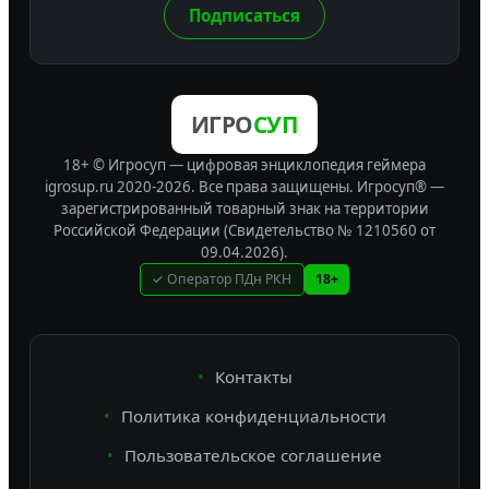
Подписаться
ИГРО
СУП
18+ © Игросуп — цифровая энциклопедия геймера
igrosup.ru 2020-2026. Все права защищены.
Игросуп® —
зарегистрированный товарный знак на территории
Российской Федерации (Свидетельство № 1210560 от
09.04.2026).
✓ Оператор ПДн РКН
18+
Контакты
Политика конфиденциальности
Пользовательское соглашение