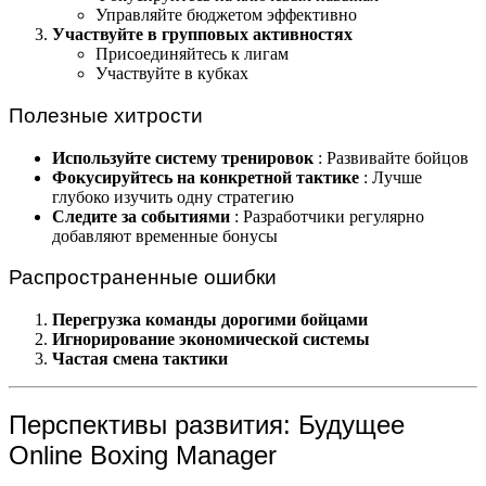
Управляйте бюджетом эффективно
Участвуйте в групповых активностях
Присоединяйтесь к лигам
Участвуйте в кубках
Полезные хитрости
Используйте систему тренировок
: Развивайте бойцов
Фокусируйтесь на конкретной тактике
: Лучше
глубоко изучить одну стратегию
Следите за событиями
: Разработчики регулярно
добавляют временные бонусы
Распространенные ошибки
Перегрузка команды дорогими бойцами
Игнорирование экономической системы
Частая смена тактики
Перспективы развития: Будущее
Online Boxing Manager