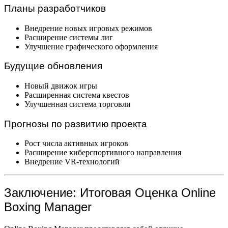
Планы разработчиков
Внедрение новых игровых режимов
Расширение системы лиг
Улучшение графического оформления
Будущие обновления
Новый движок игры
Расширенная система квестов
Улучшенная система торговли
Прогнозы по развитию проекта
Рост числа активных игроков
Расширение киберспортивного направления
Внедрение VR-технологий
Заключение: Итоговая Оценка Online
Boxing Manager