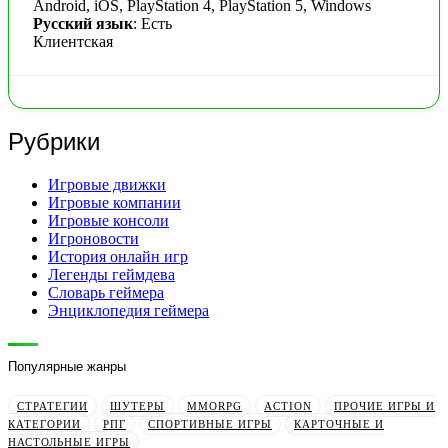
Android, iOS, PlayStation 4, PlayStation 5, Windows
Русский язык
: Есть
Клиентская
Рубрики
Игровые движки
Игровые компании
Игровые консоли
Игроновости
История онлайн игр
Легенды геймдева
Словарь геймера
Энциклопедия геймера
Популярные жанры
СТРАТЕГИИ
ШУТЕРЫ
MMORPG
ACTION
ПРОЧИЕ ИГРЫ И
КАТЕГОРИИ
РПГ
СПОРТИВНЫЕ ИГРЫ
КАРТОЧНЫЕ И
НАСТОЛЬНЫЕ ИГРЫ