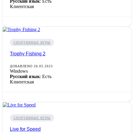
Русский язык
: Есть
Клиентская
СПОРТИВНЫЕ ИГРЫ
Trophy Fishing 2
ДОБАВЛЕНО 26.05.2025
Windows
Русский язык
: Есть
Клиентская
СПОРТИВНЫЕ ИГРЫ
Live for Speed