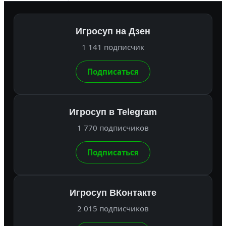
Игросуп на Дзен
1 141 подписчик
Подписаться
Игросуп в Telegram
1 770 подписчиков
Подписаться
Игросуп ВКонтакте
2 015 подписчиков