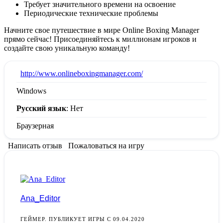
Требует значительного времени на освоение
Периодические технические проблемы
Начните свое путешествие в мире Online Boxing Manager
прямо сейчас! Присоединяйтесь к миллионам игроков и
создайте свою уникальную команду!
:
http://www.onlineboxingmanager.com/
Windows
Русский язык
: Нет
Браузерная
Написать отзыв
Пожаловаться на игру
Ana_Editor
ГЕЙМЕР. ПУБЛИКУЕТ ИГРЫ С 09.04.2020