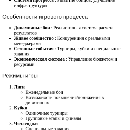
Система прогресса
: Развитие бойцов, улучшение
инфраструктуры
Особенности игрового процесса
Динамичные бои
: Реалистичная система расчета
результатов
Живое сообщество
: Конкуренция с реальными
менеджерами
Сезонные события
: Турниры, кубки и специальные
задания
Экономическая система
: Управление бюджетом и
ресурсами
Режимы игры
Лиги
Еженедельные бои
Возможность повышения/понижения в
дивизионах
Кубки
Одиночные турниры
Групповые этапы и финалы
Челленджи
Специальные задания