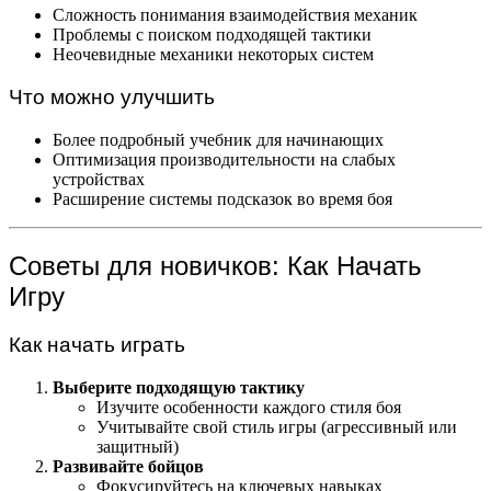
Сложность понимания взаимодействия механик
Проблемы с поиском подходящей тактики
Неочевидные механики некоторых систем
Что можно улучшить
Более подробный учебник для начинающих
Оптимизация производительности на слабых
устройствах
Расширение системы подсказок во время боя
Советы для новичков: Как Начать
Игру
Как начать играть
Выберите подходящую тактику
Изучите особенности каждого стиля боя
Учитывайте свой стиль игры (агрессивный или
защитный)
Развивайте бойцов
Фокусируйтесь на ключевых навыках