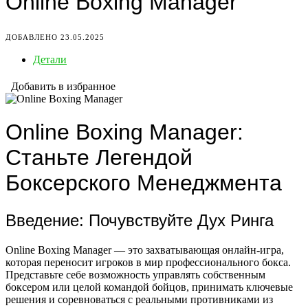
Online Boxing Manager
ДОБАВЛЕНО 23.05.2025
Детали
Добавить в избранное
Online Boxing Manager:
Станьте Легендой
Боксерского Менеджмента
Введение: Почувствуйте Дух Ринга
Online Boxing Manager — это захватывающая онлайн-игра,
которая переносит игроков в мир профессионального бокса.
Представьте себе возможность управлять собственным
боксером или целой командой бойцов, принимать ключевые
решения и соревноваться с реальными противниками из