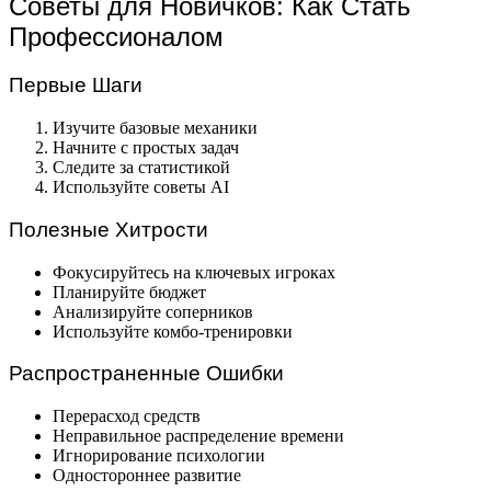
Советы для Новичков: Как Стать
Профессионалом
Первые Шаги
Изучите базовые механики
Начните с простых задач
Следите за статистикой
Используйте советы AI
Полезные Хитрости
Фокусируйтесь на ключевых игроках
Планируйте бюджет
Анализируйте соперников
Используйте комбо-тренировки
Распространенные Ошибки
Перерасход средств
Неправильное распределение времени
Игнорирование психологии
Одностороннее развитие