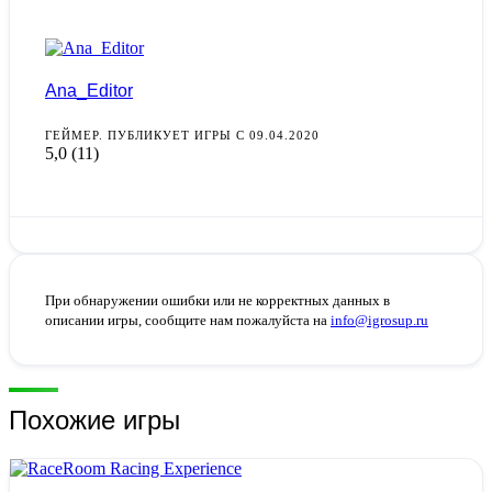
Ana_Editor
ГЕЙМЕР. ПУБЛИКУЕТ ИГРЫ С 09.04.2020
5,0
(11)
При обнаружении ошибки или не корректных данных в
описании игры, сообщите нам пожалуйста на
info@igrosup.ru
Похожие игры