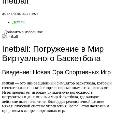
Inetball
ДОБАВЛЕНО 23.05.2025
Детали
Добавить в избранное
Inetball: Погружение в Мир
Виртуального Баскетбола
Введение: Новая Эра Спортивных Игр
Inetball — это инновационный симулятор баскетбола, который
сочетает классический спорт с современными технологиями.
Игра предлагает игрокам уникальную возможность
погрузиться в динамичный мир баскетбола, где каждое
действие имеет значение. Благодаря реалистичной физике
мяча и глубокой системе управления, Inetball стал настоящим
прорывом в жанре спортивных игр.