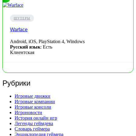
ШУТЕРЫ
Warface
Android, iOS, PlayStation 4, Windows
Русский язык
: Есть
Клиентская
Рубрики
Игровые движки
Игровые компании
Игровые консоли
Игроновости
История онлайн игр
Легенды геймдева
Словарь геймера
Энциклопедия геймера