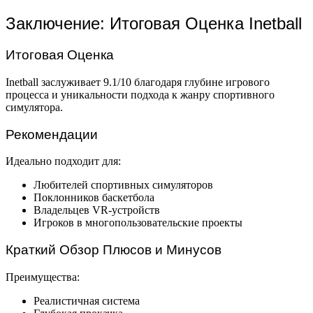
Заключение: Итоговая Оценка Inetball
Итоговая Оценка
Inetball заслуживает 9.1/10 благодаря глубине игрового
процесса и уникальности подхода к жанру спортивного
симулятора.
Рекомендации
Идеально подходит для:
Любителей спортивных симуляторов
Поклонников баскетбола
Владельцев VR-устройств
Игроков в многопользовательские проекты
Краткий Обзор Плюсов и Минусов
Преимущества:
Реалистичная система