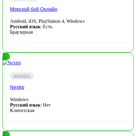
Морской бой Онлайн
Android, iOS, PlayStation 4, Windows
Русский язык
: Есть
Браузерная
MMORPG
Nextrp
Windows
Русский язык
: Нет
Клиентская