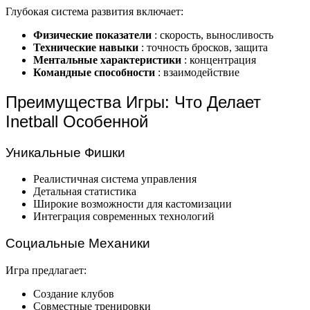
Глубокая система развития включает:
Физические показатели
: скорость, выносливость
Технические навыки
: точность бросков, защита
Ментальные характеристики
: концентрация
Командные способности
: взаимодействие
Преимущества Игры: Что Делает
Inetball Особенной
Уникальные Фишки
Реалистичная система управления
Детальная статистика
Широкие возможности для кастомизации
Интеграция современных технологий
Социальные Механики
Игра предлагает:
Создание клубов
Совместные тренировки