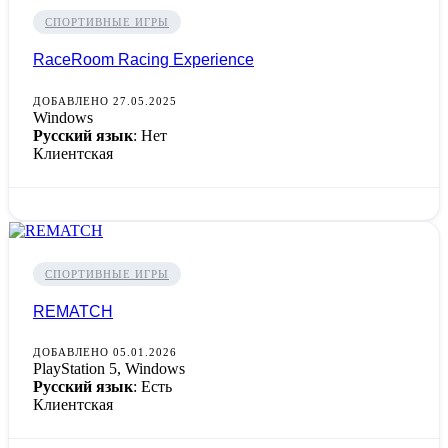
СПОРТИВНЫЕ ИГРЫ
RaceRoom Racing Experience
ДОБАВЛЕНО 27.05.2025
Windows
Русский язык
: Нет
Клиентская
СПОРТИВНЫЕ ИГРЫ
REMATCH
ДОБАВЛЕНО 05.01.2026
PlayStation 5, Windows
Русский язык
: Есть
Клиентская