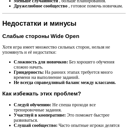
Меньше случайности
, больше планирования.
Дружелюбное сообщество
, готовое помочь новичкам.
Недостатки и минусы
Слабые стороны Wide Open
Хотя игра имеет множество сильных сторон, нельзя не
упомянуть и её недостатки:
Сложность для новичков:
Без хорошего обучения
сложно начать.
Гриндерность:
На ранних этапах требуется много
времени на выполнение заданий.
Не всегда справедливый баланс между классами.
Как избежать этих проблем?
Следуй обучению:
Не спеша проходи все
тренировочные задания.
Участвуй в кооперативе:
Это поможет быстрее
развиваться.
Слушай сообщество:
Часто опытные игроки делятся