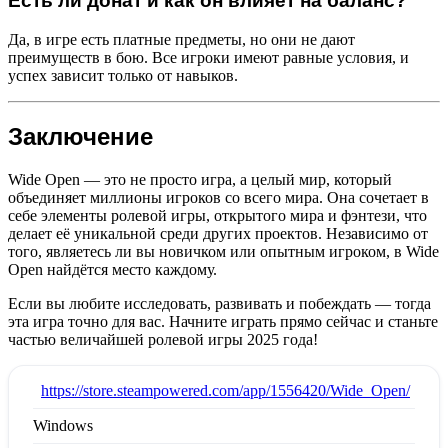
Есть ли донат и как он влияет на баланс?
Да, в игре есть платные предметы, но они не дают
преимуществ в бою. Все игроки имеют равные условия, и
успех зависит только от навыков.
Заключение
Wide Open — это не просто игра, а целый мир, который
объединяет миллионы игроков со всего мира. Она сочетает в
себе элементы ролевой игры, открытого мира и фэнтези, что
делает её уникальной среди других проектов. Независимо от
того, являетесь ли вы новичком или опытным игроком, в Wide
Open найдётся место каждому.
Если вы любите исследовать, развивать и побеждать — тогда
эта игра точно для вас. Начните играть прямо сейчас и станьте
частью величайшей ролевой игры 2025 года!
:
https://store.steampowered.com/app/1556420/Wide_Open/
Windows