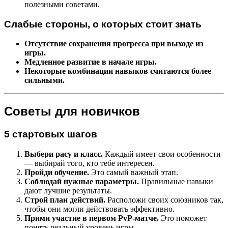
полезными советами.
Слабые стороны, о которых стоит знать
Отсутствие сохранения прогресса при выходе из
игры.
Медленное развитие в начале игры.
Некоторые комбинации навыков считаются более
сильными.
Советы для новичков
5 стартовых шагов
Выбери расу и класс.
Каждый имеет свои особенности
— выбирай того, кто тебе интересен.
Пройди обучение.
Это самый важный этап.
Соблюдай нужные параметры.
Правильные навыки
дают лучшие результаты.
Строй план действий.
Расположи своих союзников так,
чтобы они могли действовать эффективно.
Прими участие в первом PvP-матче.
Это поможет
понять реальный уровень игры.