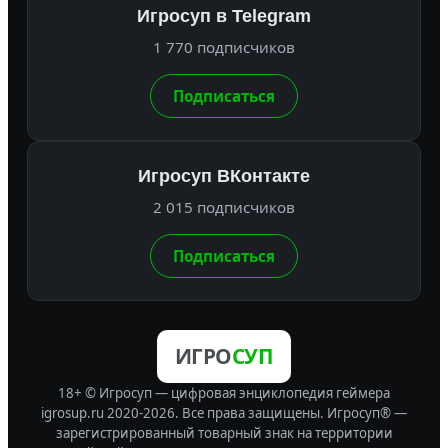
Игросуп в Telegram
1 770 подписчиков
Подписаться
Игросуп ВКонтакте
2 015 подписчиков
Подписаться
ИГРО
СУП
18+ © Игросуп — цифровая энциклопедия геймера
igrosup.ru 2020-2026. Все права защищены.
Игросуп® —
зарегистрированный товарный знак на территории