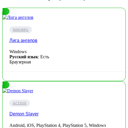
MMORPG
Лига ангелов
Windows
Русский язык
: Есть
Браузерная
ACTION
Demon Slayer
Android, iOS, PlayStation 4, PlayStation 5, Windows