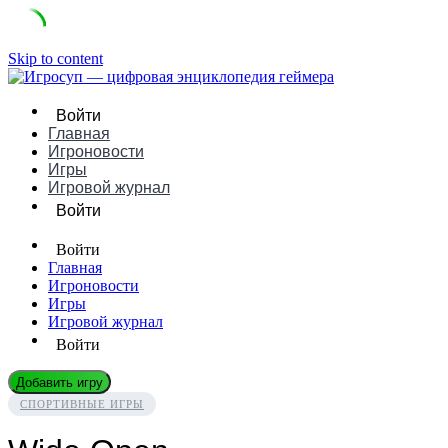
Skip to content
Войти
Главная
Игроновости
Игры
Игровой журнал
Войти
Войти
Главная
Игроновости
Игры
Игровой журнал
Войти
Добавить игру
СПОРТИВНЫЕ ИГРЫ