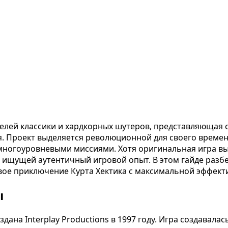
телей классики и хардкорных шутеров, представляющая 
. Проект выделяется революционной для своего време
гоуровневыми миссиями. Хотя оригинальная игра вышл
, ищущей аутентичный игровой опыт. В этом гайде разб
товое приключение Курта Хектика с максимальной эффек
ы
дана Interplay Productions в 1997 году. Игра создавала