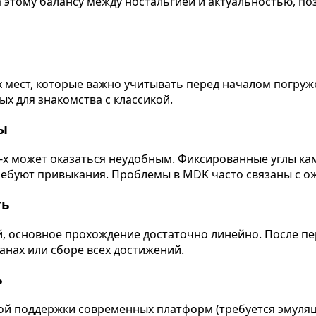
а этому балансу между ностальгией и актуальностью, п
х мест, которые важно учитывать перед началом погру
х для знакомства с классикой.
ы
0-х может оказаться неудобным. Фиксированные углы к
требуют привыкания. Проблемы в MDK часто связаны с 
ть
й, основное прохождение достаточно линейно. После п
анах или сборе всех достижений.
ь
й поддержки современных платформ (требуется эмуляци