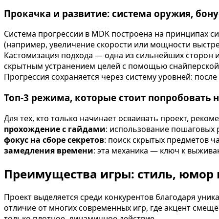
Прокачка и развитие: система оружия, бон
Система прогрессии в MDK построена на принципах си
(например, увеличение скорости или мощности выстре
Кастомизация подхода — одна из сильнейших сторон 
скрытным устранением целей с помощью снайперской в
Прогрессия сохраняется через систему уровней: посл
Топ-3 режима, которые стоит попробовать 
Для тех, кто только начинает осваивать проект, рек
прохождение с гайдами
: использование пошаговых р
фокус на сборе секретов
: поиск скрытых предметов ч
замедления времени
: эта механика — ключ к выжива
Преимущества игры: стиль, юмор
Проект выделяется среди конкурентов благодаря уник
отличие от многих современных игр, где акцент смещё
только плотное, динамичное действие.