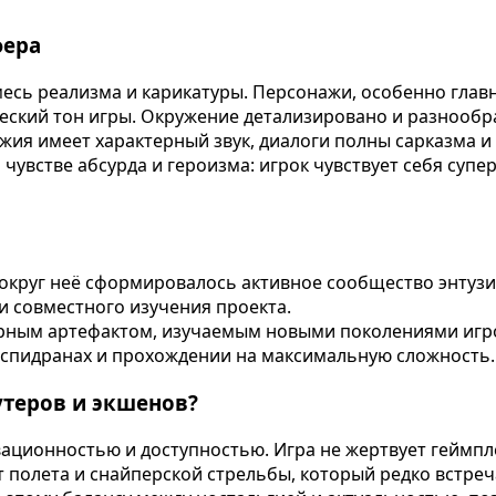
фера
есь реализма и карикатуры. Персонажи, особенно главн
ский тон игры. Окружение детализировано и разнообра
я имеет характерный звук, диалоги полны сарказма и о
 чувстве абсурда и героизма: игрок чувствует себя су
вокруг неё сформировалось активное сообщество энтузи
и совместного изучения проекта.
турным артефактом, изучаемым новыми поколениями игр
 спидранах и прохождении на максимальную сложность.
теров и экшенов?
ационностью и доступностью. Игра не жертвует геймпл
 полета и снайперской стрельбы, который редко встреча