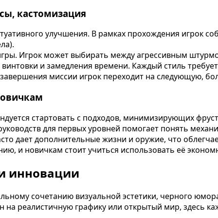
усы, кастомизация
туативного улучшения. В рамках прохождения игрок соб
ла).
игры. Игрок может выбирать между агрессивным штурмо
интовки и замедления времени. Каждый стиль требует 
е завершения миссии игрок переходит на следующую, бо
новичкам
омендуется стартовать с подходов, минимизирующих фру
уководств для первых уровней помогает понять механик
асто дает дополнительные жизни и оружие, что облегча
нию, и новичкам стоит учиться использовать её эконом
 и инновации
альному сочетанию визуальной эстетики, черного юмора
н на реалистичную графику или открытый мир, здесь ка