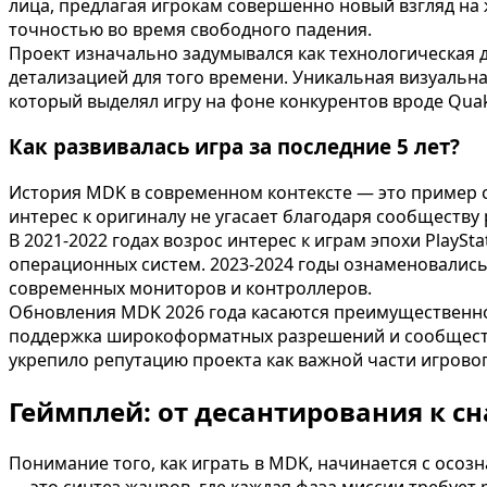
лица, предлагая игрокам совершенно новый взгляд на
точностью во время свободного падения.
Проект изначально задумывался как технологическая
детализацией для того времени. Уникальная визуальн
который выделял игру на фоне конкурентов вроде Qua
Как развивалась игра за последние 5 лет?
История MDK в современном контексте — это пример 
интерес к оригиналу не угасает благодаря сообществу
В 2021-2022 годах возрос интерес к играм эпохи PlayS
операционных систем. 2023-2024 годы ознаменовались
современных мониторов и контроллеров.
Обновления MDK 2026 года касаются преимущественно
поддержка широкоформатных разрешений и сообщества
укрепило репутацию проекта как важной части игровог
Геймплей: от десантирования к с
Понимание того, как играть в MDK, начинается с осоз
— это синтез жанров, где каждая фаза миссии требует 