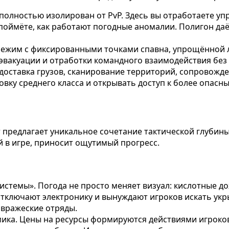
полностью изолирован от PvP. Здесь вы отработаете уп
поймёте, как работают погодные аномалии. Полигон даё
ежим с фиксированными точками спавна, упрощённой
 эвакуации и отработки командного взаимодействия без 
доставка грузов, сканирование территорий, сопровожд
овку среднего класса и открывать доступ к более опас
т предлагает уникальное сочетание тактической глубин
й в игре, приносит ощутимый прогресс.
стемы». Погода не просто меняет визуал: кислотные д
ключают электронику и вынуждают игроков искать укры
 вражеские отряды.
ика. Цены на ресурсы формируются действиями игроков