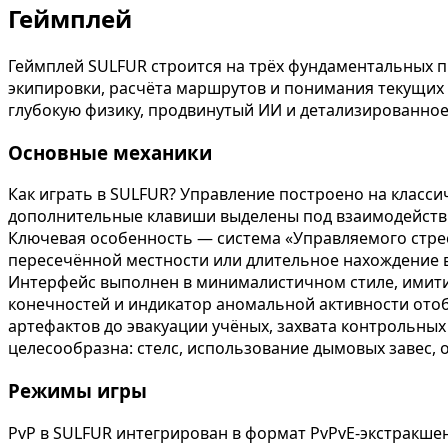
Геймплей
Геймплей SULFUR строится на трёх фундаментальных п
экипировки, расчёта маршрутов и понимания текущих 
глубокую физику, продвинутый ИИ и детализированно
Основные механики
Как играть в SULFUR? Управление построено на класси
дополнительные клавиши выделены под взаимодействи
Ключевая особенность — система «Управляемого стрес
пересечённой местности или длительное нахождение в 
Интерфейс выполнен в минималистичном стиле, имитир
конечностей и индикатор аномальной активности ото
артефактов до эвакуации учёных, захвата контрольных
целесообразна: стелс, использование дымовых завес, 
Режимы игры
PvP в SULFUR интегрирован в формат PvPvE-экстракше