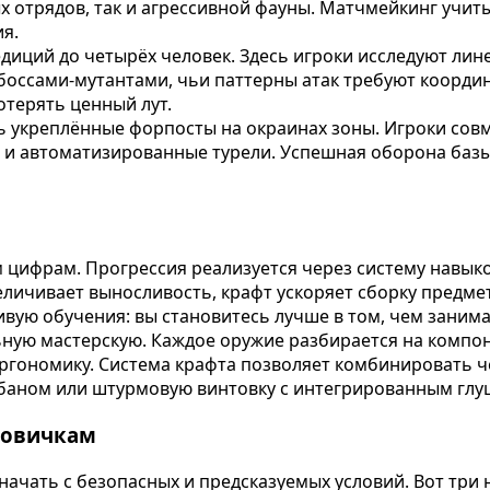
 отрядов, так и агрессивной фауны. Матчмейкинг учиты
я.
диций до четырёх человек. Здесь игроки исследуют ли
 боссами-мутантами, чьи паттерны атак требуют коорд
отерять ценный лут.
ь укреплённые форпосты на окраинах зоны. Игроки сов
 и автоматизированные турели. Успешная оборона базы
м цифрам. Прогрессия реализуется через систему навык
еличивает выносливость, крафт ускоряет сборку предме
вую обучения: вы становитесь лучше в том, чем занима
ую мастерскую. Каждое оружие разбирается на компонен
эргономику. Система крафта позволяет комбинировать 
баном или штурмовую винтовку с интегрированным глу
новичкам
о начать с безопасных и предсказуемых условий. Вот три