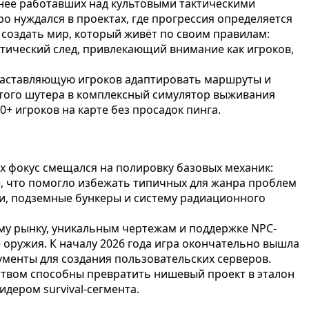
анее работавших над культовыми тактическими
о нуждался в проектах, где прогрессия определяется
создать мир, который живёт по своим правилам:
стический след, привлекающий внимание как игроков,
 заставляющую игроков адаптировать маршруты и
остого шутера в комплексный симулятор выживания
+ игроков на карте без просадок пинга.
ах фокус смещался на полировку базовых механик:
ы, что помогло избежать типичных для жанра проблем
ции, подземные бункеры и систему радиационного
ому рынку, уникальным чертежам и поддержке NPC-
оружия. К началу 2026 года игра окончательно вышла
менты для создания пользовательских серверов.
еством способны превратить нишевый проект в эталон
идером survival-сегмента.