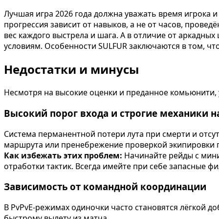
Лучшая игра 2026 года должна уважать время игрока 
прогрессия зависит от навыков, а не от часов, прове
вес каждого выстрела и шага. А в отличие от аркадн
условиям. Особенности SULFUR заключаются в том, чт
Недостатки и минусы
Несмотря на высокие оценки и преданное комьюнити, 
Высокий порог входа и строгие механики н
Система перманентной потери лута при смерти и отсу
маршрута или пренебрежение проверкой экипировки 
Как избежать этих проблем:
Начинайте рейды с мини
отработки тактик. Всегда имейте при себе запасные ф
Зависимость от командной координации
В PvPvE-режимах одиночки часто становятся лёгкой до
быстрому вылету из матча.