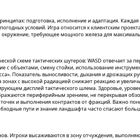
ринципах: подготовка, исполнение и адаптация. Каждая
погодных условий. Игра относится к клиентским проект
е окружение, требующее мощного железа для максималь
ческой схеме тактических шутеров: WASD отвечает за п
е с объектами, смену стойки, использование инструме
са». Показатель выносливости, дыхания и дрожащих рук
зонах с высокой радиацией снижает реакцию и увеличив
ующем дисплей тактического шлема. Здоровье, уровень
бражаются периферийным зрением, не перекрывая обзо
 точек и выполнения контрактов от фракций. Важно пон
обходные пути и знание ландшафта часто спасают больш
нов. Игроки высаживаются в зону отчуждения, выполняю