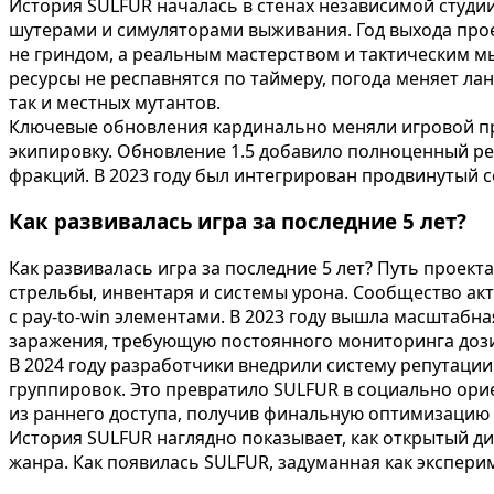
История SULFUR началась в стенах независимой студии
шутерами и симуляторами выживания. Год выхода проек
не гриндом, а реальным мастерством и тактическим м
ресурсы не респавнятся по таймеру, погода меняет ла
так и местных мутантов.
Ключевые обновления кардинально меняли игровой пр
экипировку. Обновление 1.5 добавило полноценный ре
фракций. В 2023 году был интегрирован продвинутый с
Как развивалась игра за последние 5 лет?
Как развивалась игра за последние 5 лет? Путь проект
стрельбы, инвентаря и системы урона. Сообщество ак
с pay-to-win элементами. В 2023 году вышла масштабн
заражения, требующую постоянного мониторинга дози
В 2024 году разработчики внедрили систему репутации
группировок. Это превратило SULFUR в социально ори
из раннего доступа, получив финальную оптимизацию
История SULFUR наглядно показывает, как открытый д
жанра. Как появилась SULFUR, задуманная как эксперим