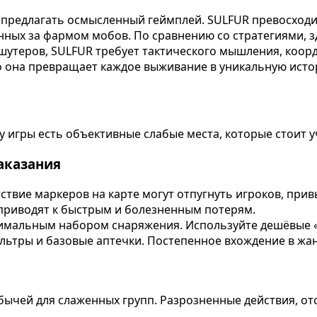
и предлагать осмысленный геймплей. SULFUR превосход
дённых за фармом мобов. По сравнению со стратегиями, 
ых шутеров, SULFUR требует тактического мышления, ко
о она превращает каждое выживание в уникальную истор
у игры есть объективные слабые места, которые стоит 
аказания
тствие маркеров на карте могут отпугнуть игроков, пр
приводят к быстрым и болезненным потерям.
мальным набором снаряжения. Используйте дешёвые «р
ильтры и базовые аптечки. Постепенное вхождение в жан
бычей для слаженных групп. Разрозненные действия, от