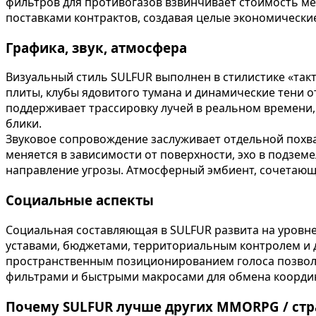
фильтров для противогазов взвинчивает стоимость мед
поставками контрактов, создавая целые экономически
Графика, звук, атмосфера
Визуальный стиль SULFUR выполнен в стилистике «так
плиты, клубы ядовитого тумана и динамические тени
поддерживает трассировку лучей в реальном времени,
блики.
Звуковое сопровождение заслуживает отдельной похва
меняется в зависимости от поверхности, эхо в подзе
направление угрозы. Атмосферный эмбиент, сочетающий
Социальные аспекты
Социальная составляющая в SULFUR развита на уровн
уставами, бюджетами, территориальным контролем и 
пространственным позиционированием голоса позволя
фильтрами и быстрыми макросами для обмена координ
Почему SULFUR лучше других MMORPG / стр