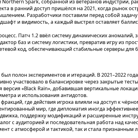
 Northern Spark, собранной из ветеранов индустрии, р
та в ранний доступ пришёлся на 2021, когда рынок остр
ышлением. Разработчики поставили перед собой задачу 
ндшафт и видимость, а каждый выстрел оставляет балли
оцесс. Патч 1.2 ввёл систему динамических аномалий,
дактор баз и систему логистики, превратив игру из пр
етевой код, обеспечивающий стабильные серверы для 60
а был полон экспериментов и итераций. В 2021–2022 год
тивно участвовало в балансировке через закрытые тест
ая версия «Black Rain», добавившая вертикальные лока
метра и использования антидотов.
 фракций, где действия игрока влияли на доступ к чёрн
ентированный мир, где дипломатия иногда эффективнее 
 движка, поддержку модификаций и расширенные инстру
иалог с аудиторией и последовательная работа над кач
ент с атмосферой и тактикой, так и стала признанным л