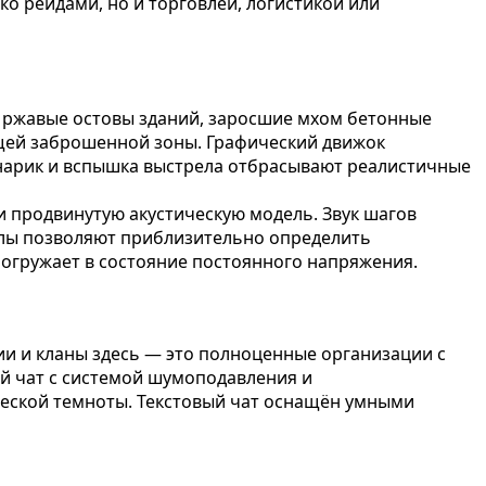
о рейдами, но и торговлей, логистикой или
: ржавые остовы зданий, заросшие мхом бетонные
щей заброшенной зоны. Графический движок
онарик и вспышка выстрела отбрасывают реалистичные
 продвинутую акустическую модель. Звук шагов
релы позволяют приблизительно определить
погружает в состояние постоянного напряжения.
и и кланы здесь — это полноценные организации с
й чат с системой шумоподавления и
ческой темноты. Текстовый чат оснащён умными