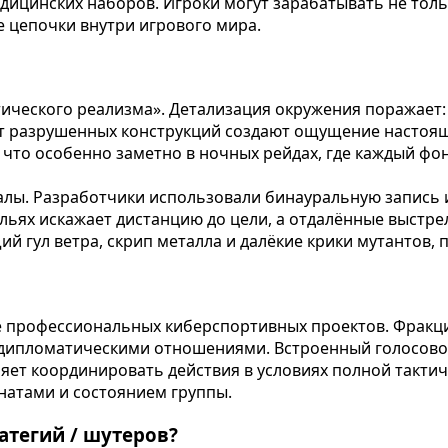
ицинских наборов. Игроки могут зарабатывать не тольк
е цепочки внутри игрового мира.
тического реализма». Детализация окружения поражает
 от разрушенных конструкций создают ощущение настоя
 что особенно заметно в ночных рейдах, где каждый ф
лы. Разработчики использовали бинауральную запись и
мельях искажает дистанцию до цели, а отдалённые выст
 гул ветра, скрип металла и далёкие крики мутантов, 
е профессиональных киберспортивных проектов. Фракци
дипломатическими отношениями. Встроенный голосово
ет координировать действия в условиях полной такти
атами и состоянием группы.
атегий / шутеров?