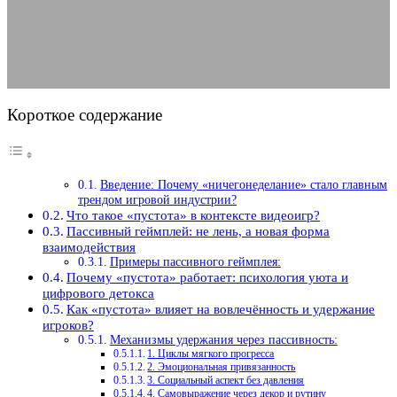
08.02.2026
АВТОР ANA_EDITOR
КОММЕНТАРИЕВ НЕТ
Короткое содержание
Введение: Почему «ничегонеделание» стало главным
трендом игровой индустрии?
Что такое «пустота» в контексте видеоигр?
Пассивный геймплей: не лень, а новая форма
взаимодействия
Примеры пассивного геймплея:
Почему «пустота» работает: психология уюта и
цифрового детокса
Как «пустота» влияет на вовлечённость и удержание
игроков?
Механизмы удержания через пассивность:
1. Циклы мягкого прогресса
2. Эмоциональная привязанность
3. Социальный аспект без давления
4. Самовыражение через декор и рутину