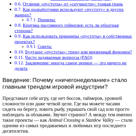
Отличие «пустоты» от «скучности»: тонкая грань
Как разработчики используют «пустоту» в других
жанрах?
Примеры:
Критика пассивного геймплея: есть ли обратная
сторона?
Как использовать принципы «пустоты» в собственных
проектах?
Советы:
Будущее «пустоты»: тренд или временный феномен?
Часто задаваемые вопросы (FAQ)
Заключение: иногда самое ценное — это ничего не
делать
Введение: Почему «ничегонеделание» стало
главным трендом игровой индустрии?
Представьте себе игру, где нет боссов, таймеров, уровней
сложности или даже четкой цели. Где вы можете часами
сидеть на берегу, ловить рыбу, украшать свой сад или просто
наблюдать за облаками. Звучит странно? А между тем именно
такие проекты — как
Animal Crossing
и
Stardew Valley
— стали
одними из самых продаваемых и любимых игр последнего
десятилетия.