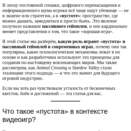
В эпоху постоянной спешки, цифрового перенасыщения и
информационного шума игроки всё чаще ищут убежище — не
в экшене или стратегии, а в
«пустоте»
: пространстве, где
можно дышать, замедлиться и просто
быть
. Это явление
получило название
пассивного геймплея
, и оно кардинально
меняет представления о том, что такое «хорошая игра».
В этой статье мы разберём,
какую роль играют «пустота» и
пассивный геймплей в современных играх
, почему они так
популярны, какие психологические механизмы лежат в их
основе и как разработчики используют эти принципы для
создания по-настоящему вовлекающих миров. Мы также
рассмотрим, как
Animal Crossing
и
Stardew Valley
стали
эталонами этого подхода — и что это значит для будущего
игровой индустрии.
Если вы хоть раз чувствовали усталость от бесконечных
квестов, боёв и достижений — эта статья для вас.
Что такое «пустота» в контексте
видеоигр?