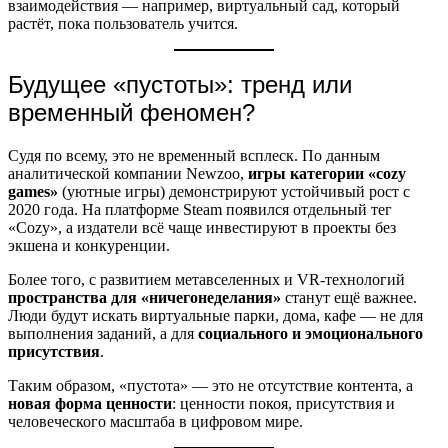
взаимодействия — например, виртуальный сад, который
растёт, пока пользователь учится.
Будущее «пустоты»: тренд или
временный феномен?
Судя по всему, это не временный всплеск. По данным
аналитической компании Newzoo,
игры категории «cozy
games»
(уютные игры) демонстрируют устойчивый рост с
2020 года. На платформе Steam появился отдельный тег
«Cozy», а издатели всё чаще инвестируют в проекты без
экшена и конкуренции.
Более того, с развитием метавселенных и VR-технологий
пространства для «ничегонеделания»
станут ещё важнее.
Люди будут искать виртуальные парки, дома, кафе — не для
выполнения заданий, а для
социального и эмоционального
присутствия
.
Таким образом, «пустота» — это не отсутствие контента, а
новая форма ценности
: ценности покоя, присутствия и
человеческого масштаба в цифровом мире.