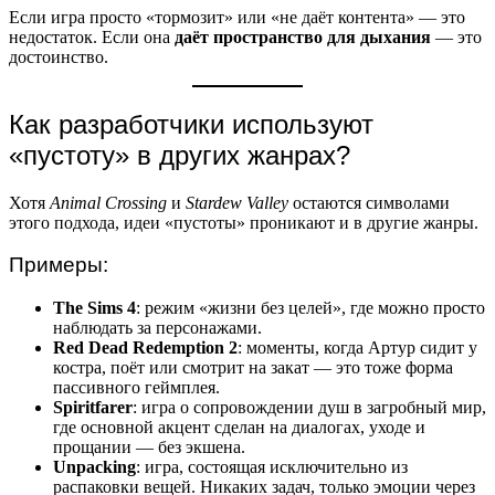
Если игра просто «тормозит» или «не даёт контента» — это
недостаток. Если она
даёт пространство для дыхания
— это
достоинство.
Как разработчики используют
«пустоту» в других жанрах?
Хотя
Animal Crossing
и
Stardew Valley
остаются символами
этого подхода, идеи «пустоты» проникают и в другие жанры.
Примеры:
The Sims 4
: режим «жизни без целей», где можно просто
наблюдать за персонажами.
Red Dead Redemption 2
: моменты, когда Артур сидит у
костра, поёт или смотрит на закат — это тоже форма
пассивного геймплея.
Spiritfarer
: игра о сопровождении душ в загробный мир,
где основной акцент сделан на диалогах, уходе и
прощании — без экшена.
Unpacking
: игра, состоящая исключительно из
распаковки вещей. Никаких задач, только эмоции через