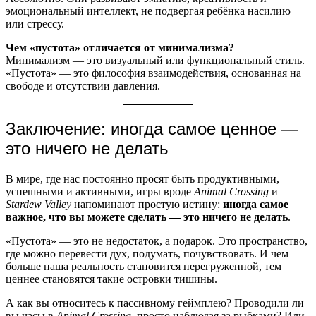
эмоциональный интеллект, не подвергая ребёнка насилию
или стрессу.
Чем «пустота» отличается от минимализма?
Минимализм — это визуальный или функциональный стиль.
«Пустота» — это философия взаимодействия, основанная на
свободе и отсутствии давления.
Заключение: иногда самое ценное —
это ничего не делать
В мире, где нас постоянно просят быть продуктивными,
успешными и активными, игры вроде
Animal Crossing
и
Stardew Valley
напоминают простую истину:
иногда самое
важное, что вы можете сделать — это ничего не делать
.
«Пустота» — это не недостаток, а подарок. Это пространство,
где можно перевести дух, подумать, почувствовать. И чем
больше наша реальность становится перегруженной, тем
ценнее становятся такие островки тишины.
А как вы относитесь к пассивному геймплею? Проводили ли
вы часы в
Animal Crossing
, просто наблюдая за рыбками? Или,