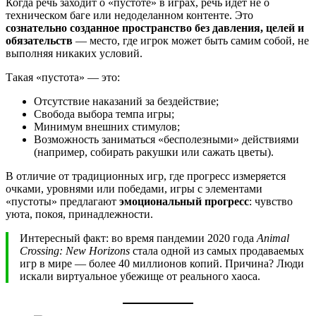
Когда речь заходит о «пустоте» в играх, речь идёт не о
техническом баге или недоделанном контенте. Это
сознательно созданное пространство без давления, целей и
обязательств
— место, где игрок может быть самим собой, не
выполняя никаких условий.
Такая «пустота» — это:
Отсутствие наказаний за бездействие;
Свобода выбора темпа игры;
Минимум внешних стимулов;
Возможность заниматься «бесполезными» действиями
(например, собирать ракушки или сажать цветы).
В отличие от традиционных игр, где прогресс измеряется
очками, уровнями или победами, игры с элементами
«пустоты» предлагают
эмоциональный прогресс
: чувство
уюта, покоя, принадлежности.
Интересный факт: во время пандемии 2020 года
Animal
Crossing: New Horizons
стала одной из самых продаваемых
игр в мире — более 40 миллионов копий. Причина? Люди
искали виртуальное убежище от реального хаоса.