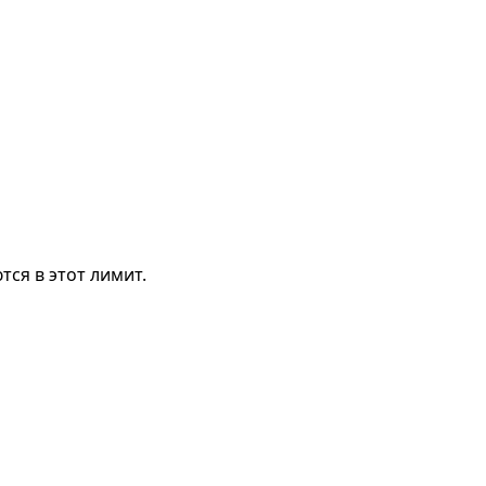
тся в этот лимит.