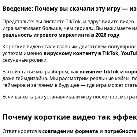
Введение: Почему вы скачали эту игру — из
Представьте: вы листаете TikTok, и вдруг видите видео
игра затягивает больше, чем сериал». Вы нажимаете н
реальность игрового маркетинга в 2026 году
.
Короткие видео стали главным двигателем популярност
успехом именно
вирусному контенту в TikTok, YouTub
секундные ролики.
В этой статье мы разберём, как
влияние TikTok и кор
даже геймдизайна. Мы рассмотрим реальные кейсы, по
геймеров и заглянем в будущее — где игра может стать
Если вы хоть раз устанавливали игру после просмотра к
Почему короткие видео так эффек
Ответ кроется в
совпадении формата и потребност