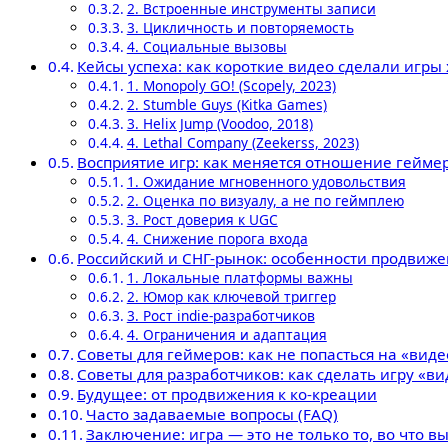
2. Встроенные инструменты записи
3. Цикличность и повторяемость
4. Социальные вызовы
Кейсы успеха: как короткие видео сделали игры
1. Monopoly GO! (Scopely, 2023)
2. Stumble Guys (Kitka Games)
3. Helix Jump (Voodoo, 2018)
4. Lethal Company (Zeekerss, 2023)
Восприятие игр: как меняется отношение гейме
1. Ожидание мгновенного удовольствия
2. Оценка по визуалу, а не по геймплею
3. Рост доверия к UGC
4. Снижение порога входа
Российский и СНГ-рынок: особенности продвиже
1. Локальные платформы важны
2. Юмор как ключевой триггер
3. Рост indie-разработчиков
4. Ограничения и адаптация
Советы для геймеров: как не попасться на «вид
Советы для разработчиков: как сделать игру «
Будущее: от продвижения к ко-креации
Часто задаваемые вопросы (FAQ)
Заключение: игра — это не только то, во что вы