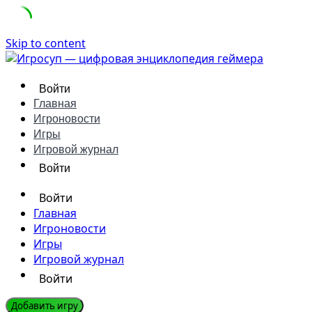
Skip to content
Войти
Главная
Игроновости
Игры
Игровой журнал
Войти
Войти
Главная
Игроновости
Игры
Игровой журнал
Войти
Добавить игру