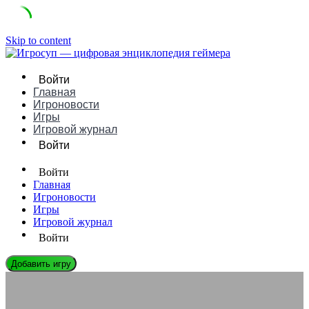
Skip to content
Войти
Главная
Игроновости
Игры
Игровой журнал
Войти
Войти
Главная
Игроновости
Игры
Игровой журнал
Войти
Добавить игру
ЭНЦИКЛОПЕДИЯ ГЕЙМЕРА
Гиперказуальные игры: феномен, который завоевал