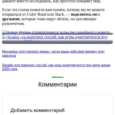
давайте вместе исследовать, как простота покоряет мир.
Если эта статья помогла вам понять, почему вы не можете
оторваться от
Color Road
или
Stack
, —
поделитесь ею с
друзьями
, которые тоже ищут лёгкие, но цепляющие
развлечения.
Новые формы сторителлинга: игры без линейного сюжета
Дизайн для коротких сессий: как игры адаптируются под ритм
жизни 2026 года
Механика «постоянного мира»: когда ваши действия меняют игру
навсегда
Дизайн для коротких сессий: как игры адаптируются под ритм жизни
2026 года
Комментарии
Добавить комментарий