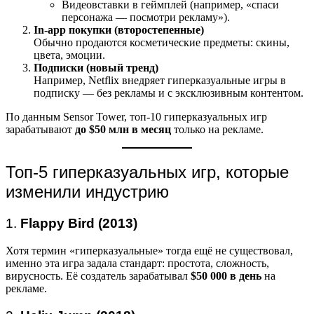
Видеовставки в геймплей (например, «спаси
персонажа — посмотри рекламу»).
In-app покупки (второстепенные)
Обычно продаются косметические предметы: скины,
цвета, эмоции.
Подписки (новый тренд)
Например, Netflix внедряет гиперказуальные игры в
подписку — без рекламы и с эксклюзивным контентом.
По данным Sensor Tower, топ-10 гиперказуальных игр
зарабатывают
до $50 млн в месяц
только на рекламе.
Топ-5 гиперказуальных игр, которые
изменили индустрию
1.
Flappy Bird (2013)
Хотя термин «гиперказуальные» тогда ещё не существовал,
именно эта игра задала стандарт: простота, сложность,
вирусность. Её создатель зарабатывал
$50 000 в день
на
рекламе.