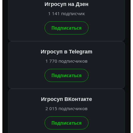
Игросуп на Дзен
1 141 подписчик
Подписаться
Игросуп в Telegram
1 770 подписчиков
Подписаться
Игросуп ВКонтакте
2 015 подписчиков
Подписаться