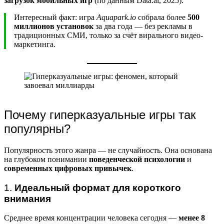
загрузок мобильных игр
(по данным Data.ai, 2025).
Интересный факт: игра
Aquapark.io
собрала более
500
миллионов установок
за два года — без рекламы в
традиционных СМИ, только за счёт вирального видео-
маркетинга.
Почему гиперказуальные игры так
популярны?
Популярность этого жанра — не случайность. Она основана
на глубоком понимании
поведенческой психологии
и
современных цифровых привычек
.
1.
Идеальный формат для короткого
внимания
Среднее время концентрации человека сегодня —
менее 8