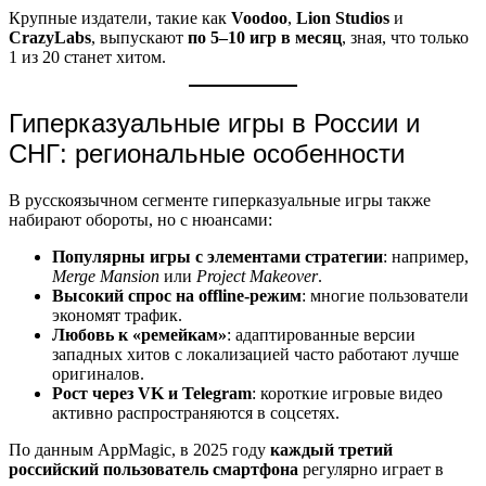
Крупные издатели, такие как
Voodoo
,
Lion Studios
и
CrazyLabs
, выпускают
по 5–10 игр в месяц
, зная, что только
1 из 20 станет хитом.
Гиперказуальные игры в России и
СНГ: региональные особенности
В русскоязычном сегменте гиперказуальные игры также
набирают обороты, но с нюансами:
Популярны игры с элементами стратегии
: например,
Merge Mansion
или
Project Makeover
.
Высокий спрос на offline-режим
: многие пользователи
экономят трафик.
Любовь к «ремейкам»
: адаптированные версии
западных хитов с локализацией часто работают лучше
оригиналов.
Рост через VK и Telegram
: короткие игровые видео
активно распространяются в соцсетях.
По данным AppMagic, в 2025 году
каждый третий
российский пользователь смартфона
регулярно играет в