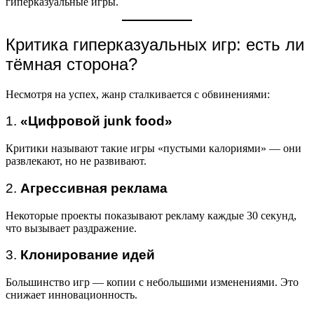
гиперказуальные игры.
Критика гиперказуальных игр: есть ли
тёмная сторона?
Несмотря на успех, жанр сталкивается с обвинениями:
1.
«Цифровой junk food»
Критики называют такие игры «пустыми калориями» — они
развлекают, но не развивают.
2.
Агрессивная реклама
Некоторые проекты показывают рекламу каждые 30 секунд,
что вызывает раздражение.
3.
Клонирование идей
Большинство игр — копии с небольшими изменениями. Это
снижает инновационность.