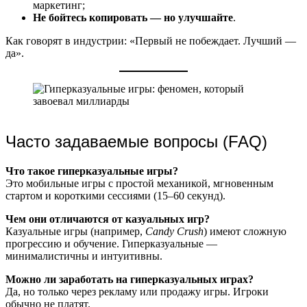
маркетинг;
Не бойтесь копировать — но улучшайте
.
Как говорят в индустрии: «Первый не побеждает. Лучший —
да».
Часто задаваемые вопросы (FAQ)
Что такое гиперказуальные игры?
Это мобильные игры с простой механикой, мгновенным
стартом и короткими сессиями (15–60 секунд).
Чем они отличаются от казуальных игр?
Казуальные игры (например,
Candy Crush
) имеют сложную
прогрессию и обучение. Гиперказуальные —
минималистичны и интуитивны.
Можно ли заработать на гиперказуальных играх?
Да, но только через рекламу или продажу игры. Игроки
обычно не платят.