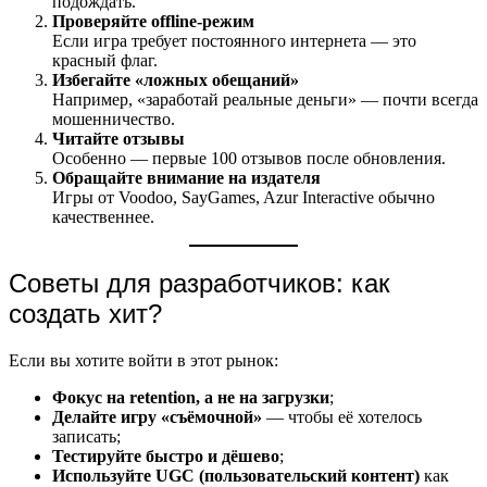
подождать.
Проверяйте offline-режим
Если игра требует постоянного интернета — это
красный флаг.
Избегайте «ложных обещаний»
Например, «заработай реальные деньги» — почти всегда
мошенничество.
Читайте отзывы
Особенно — первые 100 отзывов после обновления.
Обращайте внимание на издателя
Игры от Voodoo, SayGames, Azur Interactive обычно
качественнее.
Советы для разработчиков: как
создать хит?
Если вы хотите войти в этот рынок:
Фокус на retention, а не на загрузки
;
Делайте игру «съёмочной»
— чтобы её хотелось
записать;
Тестируйте быстро и дёшево
;
Используйте UGC (пользовательский контент)
как