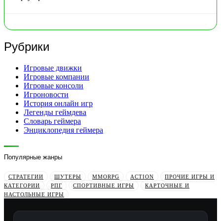
Рубрики
Игровые движки
Игровые компании
Игровые консоли
Игроновости
История онлайн игр
Легенды геймдева
Словарь геймера
Энциклопедия геймера
Популярные жанры
СТРАТЕГИИ
ШУТЕРЫ
MMORPG
ACTION
ПРОЧИЕ ИГРЫ И
КАТЕГОРИИ
РПГ
СПОРТИВНЫЕ ИГРЫ
КАРТОЧНЫЕ И
НАСТОЛЬНЫЕ ИГРЫ