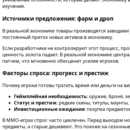
изучения.
Источники предложения: фарм и дроп
В реальной экономике товары производятся заводами 
постоянный приток новых активов в экономику.
Если разработчики не контролируют этот процесс, про
ценность золота падает. В реальной экономике центра
патчем, что мгновенно обесценит усилия игроков.
Факторы спроса: прогресс и престиж
Почему игроки готовы тратить время или деньги на в
Геймплейная необходимость
: оружие, броня, 
Статус и престиж
: редкие скины, титулы, маунт
Инвестиционные ожидания
: покупка предметов
В MMO-играх спрос часто цикличен. Перед выходом но
предметы, а старые дешевеют. Это похоже на сезонные