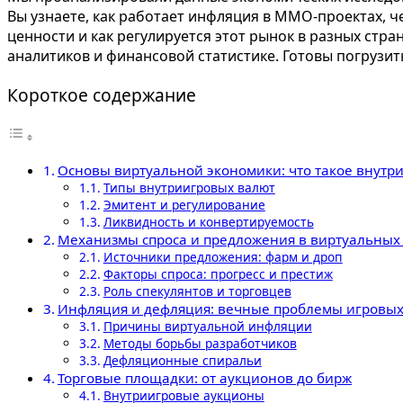
Вы узнаете, как работает инфляция в MMO-проектах, ч
ценности и как регулируется этот рынок в разных стр
аналитиков и финансовой статистике. Готовы погрузи
Короткое содержание
Основы виртуальной экономики: что такое внутр
Типы внутриигровых валют
Эмитент и регулирование
Ликвидность и конвертируемость
Механизмы спроса и предложения в виртуальных
Источники предложения: фарм и дроп
Факторы спроса: прогресс и престиж
Роль спекулянтов и торговцев
Инфляция и дефляция: вечные проблемы игровых
Причины виртуальной инфляции
Методы борьбы разработчиков
Дефляционные спиральи
Торговые площадки: от аукционов до бирж
Внутриигровые аукционы