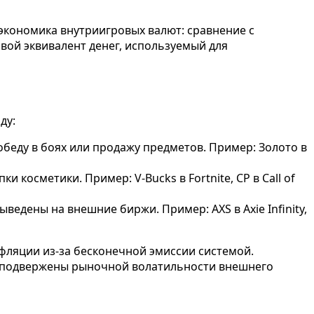
экономика внутриигровых валют: сравнение с
ой эквивалент денег, используемый для
ду:
обеду в боях или продажу предметов. Пример: Золото в
и косметики. Пример: V-Bucks в Fortnite, CP в Call of
едены на внешние биржи. Пример: AXS в Axie Infinity,
фляции из-за бесконечной эмиссии системой.
ы подвержены рыночной волатильности внешнего