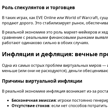
Роль спекулянтов и торговцев
В таких играх, как EVE Online или World of Warcraft,
продают дорого. Это стабилизирует рынок, обеспечив
В реальной экономике это роль маркет-мейкеров и хед
сравнение с реальными финансовыми рынками выявляет
работают одинаково сильно в обоих случаях.
Инфляция и дефляция: вечные пр
Одна из самых острых проблем виртуальных миров — и
меньше (или они не расходуются), деньги обесцениваю
Причины виртуальной инфляции
В реальной экономике инфляция возникает из-за рост
Бесконечная эмиссия
: игроки постоянно генери
Отсутствие стоков
: если нет способов потратить