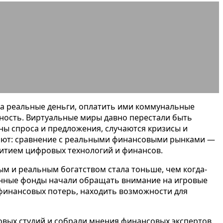
 с рынками
 на реальные деньги, оплатить ими коммунальные
льность. Виртуальные миры давно перестали быть
ны спроса и предложения, случаются кризисы и
алют: сравнение с реальными финансовыми рынками —
звитием цифровых технологий и финансов.
ым и реальным богатством стала тоньше, чем когда-
ионные фонды начали обращать внимание на игровые
финансовых потерь, находить возможности для
вых студий и собрали мнения финансовых экспертов.