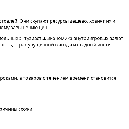
орговлей. Они скупают ресурсы дешево, хранят их и
нному завышению цен.
тдельные энтузиасты. Экономика внутриигровых валют:
ость, страх упущенной выгоды и стадный инстинкт
роками, а товаров с течением времени становится
причины схожи: