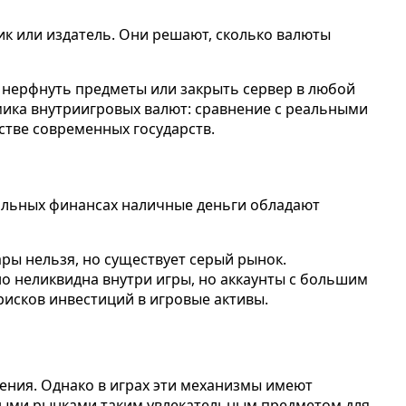
ик или издатель. Они решают, сколько валюты
, нерфнуть предметы или закрыть сервер в любой
мика внутриигровых валют: сравнение с реальными
стве современных государств.
еальных финансах наличные деньги обладают
ы нельзя, но существует серый рынок.
 неликвидна внутри игры, но аккаунты с большим
исков инвестиций в игровые активы.
ения. Однако в играх эти механизмы имеют
выми рынками таким увлекательным предметом для