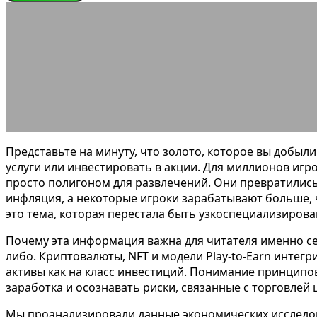
ИГРОНОВОСТИ
Экономика
20.02.2026
АВТОР ANA_EDITOR
КОММЕНТАРИЕВ НЕТ
Представьте на минуту, что золото, которое вы добы
услуги или инвестировать в акции. Для миллионов игр
просто полигоном для развлечений. Они превратились
инфляция, а некоторые игроки зарабатывают больше,
это тема, которая перестала быть узкоспециализирова
Почему эта информация важна для читателя именно се
либо. Криптовалюты, NFT и модели Play-to-Earn инте
активы как на класс инвестиций. Понимание принципо
заработка и осознавать риски, связанные с торговлей
Мы проанализировали данные экономических исследов