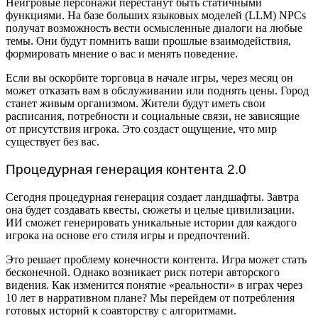
Неигровые персонажи перестанут быть статичными
функциями. На базе больших языковых моделей (LLM) NPCs
получат возможность вести осмысленные диалоги на любые
темы. Они будут помнить ваши прошлые взаимодействия,
формировать мнение о вас и менять поведение.
Если вы оскорбите торговца в начале игры, через месяц он
может отказать вам в обслуживании или поднять цены. Город
станет живым организмом. Жители будут иметь свои
расписания, потребности и социальные связи, не зависящие
от присутствия игрока. Это создаст ощущение, что мир
существует без вас.
Процедурная генерация контента 2.0
Сегодня процедурная генерация создает ландшафты. Завтра
она будет создавать квесты, сюжеты и целые цивилизации.
ИИ сможет генерировать уникальные истории для каждого
игрока на основе его стиля игры и предпочтений.
Это решает проблему конечности контента. Игра может стать
бесконечной. Однако возникает риск потери авторского
видения. Как изменится понятие «реальности» в играх через
10 лет в нарративном плане? Мы перейдем от потребления
готовых историй к соавторству с алгоритмами.