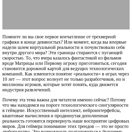
21.02.2026
АВТОР ANA_EDITOR
КОММЕНТАРИЕВ НЕТ
Помните ли вы свое первое впечатление от трехмерной
графики в конце девяностых? Или момент, когда вы впервые
надели шлем виртуальной реальности и почувствовали себя
внутри другого мира? Эти границы стираются с пугающей
скоростью. То, что вчера казалось фантастикой из фильмов
вроде Матрицы или Первому игроку приготовиться, сегодня
становится дорожной картой для ведущих технологических
компаний. Как изменится понятие «реальности» в играх через
10 лет — этот вопрос волнует не только разработчиков, но и
миллионы игроков, которые хотят понять, куда движется
индустрия развлечений.
Почему эта тема важна для читателя именно сейчас? Потому
что мы находимся на пороге технологического сингулярности
в геймдеве. Искусственный интеллект, нейроинтерфейсы,
квантовые вычисления и продвинутая дополненная
реальность готовятся перевернуть наше восприятие цифровых
миров. Для геймера понимание этих трендов — это не просто
любопытство. Это возможность подготовиться к будущему,