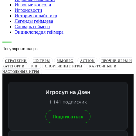
Игровые консоли
Игроновости
История онлайн игр
Легенды геймдева
Словарь геймера
Энциклопедия геймера
Популярные жанры
СТРАТЕГИИ
ШУТЕРЫ
MMORPG
ACTION
ПРОЧИЕ ИГРЫ И
КАТЕГОРИИ
РПГ
СПОРТИВНЫЕ ИГРЫ
КАРТОЧНЫЕ И
НАСТОЛЬНЫЕ ИГРЫ
Игросуп на Дзен
1 141 подписчик
Подписаться