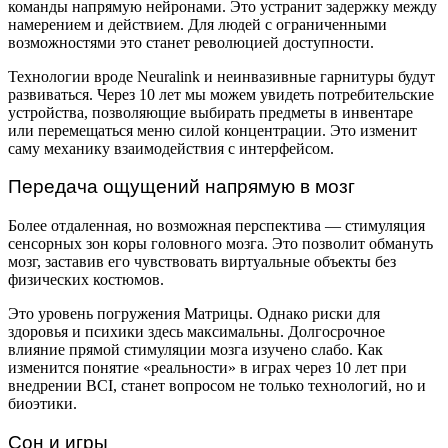
команды напрямую нейронами. Это устранит задержку между
намерением и действием. Для людей с ограниченными
возможностями это станет революцией доступности.
Технологии вроде Neuralink и неинвазивные гарнитуры будут
развиваться. Через 10 лет мы можем увидеть потребительские
устройства, позволяющие выбирать предметы в инвентаре
или перемещаться меню силой концентрации. Это изменит
саму механику взаимодействия с интерфейсом.
Передача ощущений напрямую в мозг
Более отдаленная, но возможная перспектива — стимуляция
сенсорных зон коры головного мозга. Это позволит обмануть
мозг, заставив его чувствовать виртуальные объекты без
физических костюмов.
Это уровень погружения Матрицы. Однако риски для
здоровья и психики здесь максимальны. Долгосрочное
влияние прямой стимуляции мозга изучено слабо. Как
изменится понятие «реальности» в играх через 10 лет при
внедрении BCI, станет вопросом не только технологий, но и
биоэтики.
Сон и игры