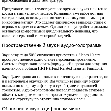
прикосновения и даже температуру.
Представьте, что вы чувствуете вес оружия в руках или тепло
костра в виртуальной пещере. Компании уже работают над
материалами, использующими электростимуляцию мышц и
микропневматику. Это сделает физическое взаимодействие с
игровым миром осязаемым. Однако такие устройства должны
оставаться комфортными для длительного ношения, что
является серьезной инженерной задачей.
Пространственный звук и аудио-голограммы
Звук создает до 50% ощущения присутствия. Через 10 лет
пространственное аудио станет персонализированным.
Системы будут сканировать форму ушей игрока для создания
идеального профиля HRTF (Head-Related Transfer Function).
Звук будет привязан не только к источнику в пространстве, но
и к материалам окружения. Вы услышите разницу между
шагами по мокрому асфальту и сухой траве с пугающей
точностью. Аудио-голограммы позволят создавать звуковые
объекты, которые можно «потрогать» ушами, определяя их
объем и структуру по отражению звуковых волн.
Обоняние и вкус в цифровом мире