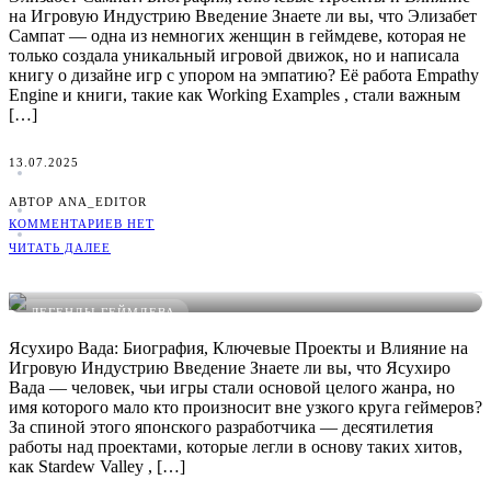
на Игровую Индустрию Введение Знаете ли вы, что Элизабет
Сампат — одна из немногих женщин в геймдеве, которая не
только создала уникальный игровой движок, но и написала
книгу о дизайне игр с упором на эмпатию? Её работа Empathy
Engine и книги, такие как Working Examples , стали важным
[…]
13.07.2025
АВТОР ANA_EDITOR
КОММЕНТАРИЕВ НЕТ
ЧИТАТЬ ДАЛЕЕ
Ясухиро Вада: Биография, Игры и Влияние
ЛЕГЕНДЫ ГЕЙМДЕВА
Ясухиро Вада: Биография, Ключевые Проекты и Влияние на
Игровую Индустрию Введение Знаете ли вы, что Ясухиро
Вада — человек, чьи игры стали основой целого жанра, но
имя которого мало кто произносит вне узкого круга геймеров?
За спиной этого японского разработчика — десятилетия
работы над проектами, которые легли в основу таких хитов,
как Stardew Valley , […]