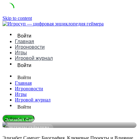
Skip to content
Войти
Главная
Игроновости
Игры
Игровой журнал
Войти
Войти
Главная
Игроновости
Игры
Игровой журнал
Войти
Добавить игру
Элизабет Сампат: Биография, Игры и Влияние
ЛЕГЕНДЫ ГЕЙМДЕВА
Элизабет Сампат: Биография, Ключевые Проекты и Влияние