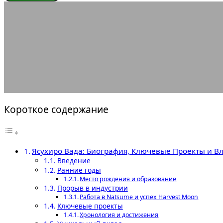
ЛЕГЕНДЫ ГЕЙМДЕВА
Ясу
13.07.2025
АВТОР ANA_EDITOR
КОММЕНТАРИЕВ НЕТ
Короткое содержание
Ясухиро Вада: Биография, Ключевые Проекты и 
Введение
Ранние годы
Место рождения и образование
Прорыв в индустрии
Работа в Natsume и успех Harvest Moon
Ключевые проекты
Хронология и достижения