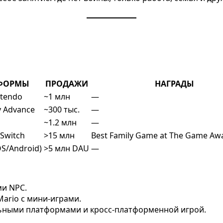
ФОРМЫ
ПРОДАЖИ
НАГРАДЫ
ntendo
~1 млн
—
 Advance
~300 тыс.
—
~1.2 млн
—
Switch
>15 млн
Best Family Game at The Game Aw
OS/Android)
>5 млн DAU
—
ми NPC.
Mario с мини-играми.
ьными платформами и кросс-платформенной игрой.