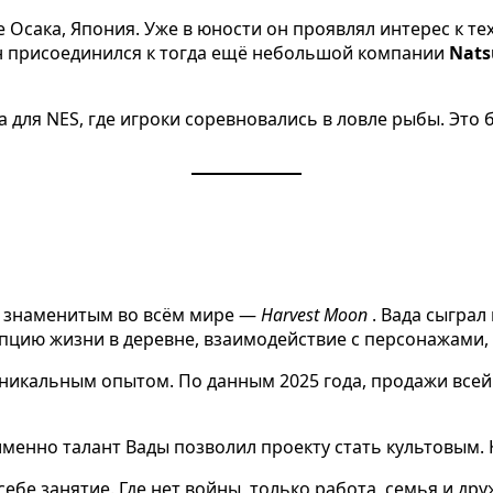
ре Осака, Япония. Уже в юности он проявлял интерес к 
н присоединился к тогда ещё небольшой компании
Nat
ра для NES, где игроки соревновались в ловле рыбы. Эт
ет знаменитым во всём мире —
Harvest Moon
. Вада сыграл
пцию жизни в деревне, взаимодействие с персонажами,
 уникальным опытом. По данным 2025 года, продажи все
менно талант Вады позволил проекту стать культовым. К
ебе занятие. Где нет войны, только работа, семья и дру