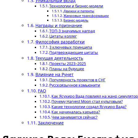
Уникальный вклад
Технологии и бизнес-модели
Движки и патенты
Жанровые трансформации
Бизнес-модель
Награды и признание
ТОП-3 значимых наград
Цитаты коллег
Философия разработки
3 ключевых принципа
Подтверждающие цитаты
Текущая деятельность
Проекты 2023–2025
Планы на будущее
Влияние на Рунет
Популярность проектов в СНГ
Русскоязычное комьюнити
FAQ
Как Ясухиро Вада повлиял на жанр симулятор
Почему Harvest Moon стал культовым?
Какие технологии создал Ясухиро Вада?
Как начиналась карьера?
Чем занимается сейчас?
Заключение