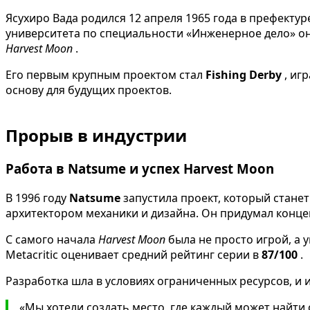
Ясухиро Вада родился 12 апреля 1965 года в префекту
университета по специальности «Инженерное дело» о
Harvest Moon
.
Его первым крупным проектом стал
Fishing Derby
, иг
основу для будущих проектов.
Прорыв в индустрии
Работа в Natsume и успех Harvest Moon
В 1996 году
Natsume
запустила проект, который стан
архитектором механики и дизайна. Он придумал конце
С самого начала
Harvest Moon
была не просто игрой, а
Metacritic оценивает средний рейтинг серии в
87/100
.
Разработка шла в условиях ограниченных ресурсов, и и
«Мы хотели создать место, где каждый может найти с