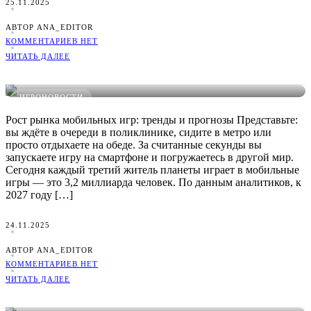
25.11.2025
АВТОР ANA_EDITOR
КОММЕНТАРИЕВ НЕТ
ЧИТАТЬ ДАЛЕЕ
Рост рынка мобильных игр: тренды и прогнозы
ИГРОНОВОСТИ
Рост рынка мобильных игр: тренды и прогнозы Представьте:
вы ждёте в очереди в поликлинике, сидите в метро или
просто отдыхаете на обеде. За считанные секунды вы
запускаете игру на смартфоне и погружаетесь в другой мир.
Сегодня каждый третий житель планеты играет в мобильные
игры — это 3,2 миллиарда человек. По данным аналитиков, к
2027 году […]
24.11.2025
АВТОР ANA_EDITOR
КОММЕНТАРИЕВ НЕТ
ЧИТАТЬ ДАЛЕЕ
Как краудфандинг изменил подход к разработке игр