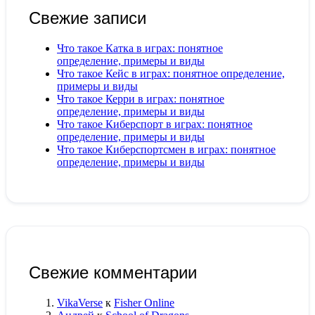
Свежие записи
Что такое Катка в играх: понятное
определение, примеры и виды
Что такое Кейс в играх: понятное определение,
примеры и виды
Что такое Керри в играх: понятное
определение, примеры и виды
Что такое Киберспорт в играх: понятное
определение, примеры и виды
Что такое Киберспортсмен в играх: понятное
определение, примеры и виды
Свежие комментарии
VikaVerse
к
Fisher Online