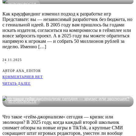
ИГРОНОВОСТИ
Как краудфандинг изменил подход к разработке игр
Представьте: вы — независимый разработчик без бюджета, но
с гениальной идеей. В 2005 году вам пришлось бы годами
искать издателя, согласиться на компромиссы в геймплее или
вовсе забросить проект. А в 2025 году вы можете обратиться
напрямую к игрокам — и собрать 50 миллионов рублей за
неделю. Именно […]
24.11.2025
АВТОР ANA_EDITOR
КОММЕНТАРИЕВ НЕТ
ЧИТАТЬ ДАЛЕЕ
Что такое гейм-джорнализм сегодня — кризис или эволюция?
ИГРОНОВОСТИ
Что такое «гейм-джорнализм» сегодня — кризис или
эволюция? В 2025 году, когда каждый второй школьник
снимает обзоры на новые игры в TikTok, а крупные СМИ
сокращают штат игровых редакторов, уместен ли вообще