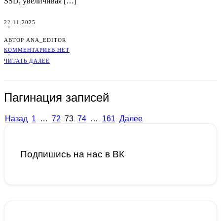
SSD, увеличивая […]
22.11.2025
АВТОР ANA_EDITOR
КОММЕНТАРИЕВ НЕТ
ЧИТАТЬ ДАЛЕЕ
Пагинация записей
Назад
1
…
72
73
74
…
161
Далее
Подпишись на нас в ВК