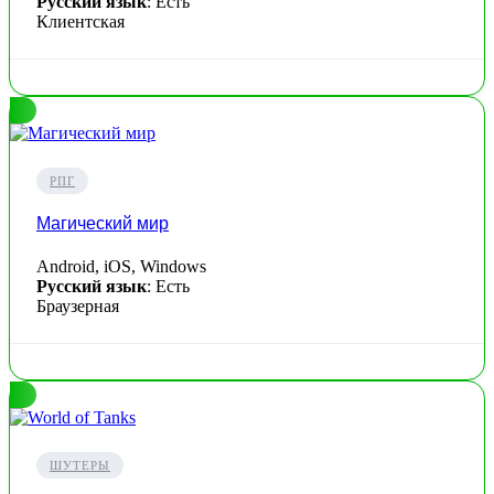
Русский язык
: Есть
Клиентская
РПГ
Магический мир
Android, iOS, Windows
Русский язык
: Есть
Браузерная
ШУТЕРЫ