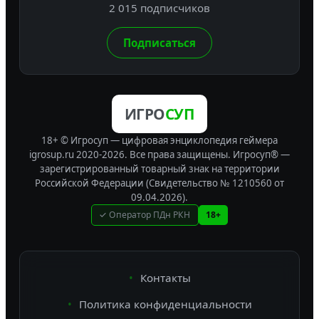
2 015 подписчиков
Подписаться
ИГРО
СУП
18+ © Игросуп — цифровая энциклопедия геймера
igrosup.ru 2020-2026. Все права защищены.
Игросуп® —
зарегистрированный товарный знак на территории
Российской Федерации (Свидетельство № 1210560 от
09.04.2026).
✓ Оператор ПДн РКН
18+
Контакты
Политика конфиденциальности