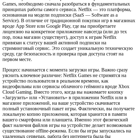
Games, необходимо сначала разобраться в фундаментальных
принципах работы самого сервиса. Netflix — это платформа,
основанная на модели подписки (SaaS — Software as a
Service). В отличие от традиционной покупки игр в магазинах
вроде App Store или Google Play, где вы приобретаете
лицензию на конкретное приложение навсегда (или до тех
пор, пока магазин существует), доступ к играм Netflix
привязан к статусу вашей активной подписки на
стриминговый сервис. Это создает уникальную техническую
среду, где безопасность и проверка прав доступа стоят на
первом месте.
Процесс начинается с момента загрузки игры. Важно сразу
уяснить ключевое различие: Netflix Games не стримятся на
устройство пользователя в реальном времени, как
видеофильмы или сервисы облачного гейминга вроде Xbox
Cloud Gaming. Вместо этого, когда вы нажимаете кнопку
«Загрузить» или «Установить» в приложении Netflix или в
магазине приложений, на ваше устройство скачивается
полный установочный пакет игры. Фактически, вы получаете
локальную копию приложения, которая хранится в памяти
вашего смартфона или планшета. Именно этот физический
факт наличия файлов игры на устройстве делает возможным
существование offline-режима. Если бы игры запускались на
удаленных серверах, работа без интернета была бы