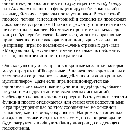
библиотеке, но аналогичные по духу игры там есть),
Poinpy
или
Arcanium
полностью функционируют без какого-либо
взаимодействия с сервером после установки. Весь игровой
процесс, логика, генерация уровней и сохранения происходят
локально на устройстве. В таких играх отсутствие сети никак
не влияет на геймплей. Вы можете пройти их от начала до
конца в бункере без связи. Более того, многие нарративные
приключения, такие как адаптации популярных сериалов
(например, игры по вселенной «Очень странных дел» или
«Мандалорца»), рассчитаны именно на такое потребление:
скачал, посмотрел историю, сохранился.
Однако существуют жанры и конкретные механики, которые
могут страдать в offline-режиме. В первую очередь это игры с
элементами социального взаимодействия или асинхронным
мультиплеером. Даже если игра позиционируется как
одиночная, она может иметь функции лидербордов, обмена
результатами с друзьями или ежедневных испытаний,
требующих сверки времени с сервером. В отсутствии сети эти
функции просто отключаются или становятся недоступными.
Игра предупредит вас об этом сообщением, но основной
геймплей, как правило, сохраняется. Например, в гоночных
аркадах вы сможете ездить по трассам, но ваши рекорды не
будут загружены в общую таблицу лидеров до следующего
подключения.