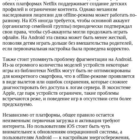
обеих платформах Netflix поддерживает создание детских
профилей и ограничение контента. Однако механизм
наследования лицензии для offline-режима может работать по-
разному. На iOS иногда требуется, чтобы основной аккаунт
(организатор семейной группы) периодически подтверждал
свои права, чтобы суб-аккаунты могли продолжать играть
офлайн. На Android эта связка может быть менее жесткой,
позволяя детям играть дольше без вмешательства родителей,
если первоначальная настройка была проведена корректно.
Также стоит упомянуть проблему фрагментации на Android.
Из-за огромного количества моделей устройств некоторые
игры из библиотеки Netflix могут быть не оптимизированы
для конкретного смартфона, что в offline-режиме проявляется
в виде вылетов или ошибок сохранения, которые сложнее
диагностировать без доступа к логам сервера. В экосистеме
Apple, где парк устройств ограничен, такие проблемы
встречаются реже, и поведение игр в отсутствии сети более
предсказуемо.
Независимо от платформы, общее правило остается
неизменным: первичная загрузка и активация требуют
интернета. Но пользователям iOS стоит быть чуть
внимательнее к обновлениям операционной системы, а
пользователям Android — к настройкам энергосбережения,