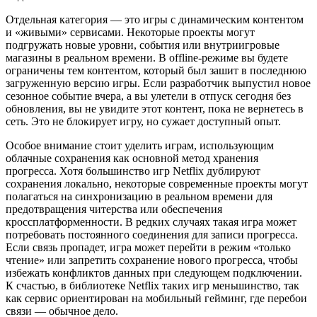
Отдельная категория — это игры с динамическим контентом
и «живыми» сервисами. Некоторые проекты могут
подгружать новые уровни, события или внутриигровые
магазины в реальном времени. В offline-режиме вы будете
ограничены тем контентом, который был зашит в последнюю
загруженную версию игры. Если разработчик выпустил новое
сезонное событие вчера, а вы улетели в отпуск сегодня без
обновления, вы не увидите этот контент, пока не вернетесь в
сеть. Это не блокирует игру, но сужает доступный опыт.
Особое внимание стоит уделить играм, использующим
облачные сохранения как основной метод хранения
прогресса. Хотя большинство игр Netflix дублируют
сохранения локально, некоторые современные проекты могут
полагаться на синхронизацию в реальном времени для
предотвращения читерства или обеспечения
кроссплатформенности. В редких случаях такая игра может
потребовать постоянного соединения для записи прогресса.
Если связь пропадет, игра может перейти в режим «только
чтение» или запретить сохранение нового прогресса, чтобы
избежать конфликтов данных при следующем подключении.
К счастью, в библиотеке Netflix таких игр меньшинство, так
как сервис ориентирован на мобильный гейминг, где перебои
связи — обычное дело.