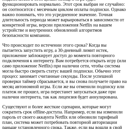
функционировать нормально. Этот срок выбран не случайно:
он соотносится с месячным циклом оплаты подписки. Однако
важно понимать, что это усредненное значение. Точная
длительность периода может варьироваться в зависимости от
конкретной игры, версии приложения Netflix на вашем
устройстве и внутренних обновлений алгоритмов
безопасности компании.
Что происходит по истечении этого срока? Когда вы
пытаетесь запустить игру, а 30-дневный лимит истек,
приложение заблокирует доступ до момента повторного
подключения к интернету. Вам потребуется открыть игру (или
само приложение Netflix) при наличии сети, чтобы система
могла быстро сверить статус вашей подписки. Обычно этот
процесс занимает считанные секунды. После успешной
проверки таймер сбрасывается, и вы снова получаете право на
месяц автономной игры. Если же вы отменили подписку или
платеж не прошел, игра перестанет запускаться даже при
наличии интернета, так как лицензия будет аннулирована.
Существуют и более жесткие сценарии, которые могут
сократить срок offline-доступа. Например, если вы изменили
пароль от своего аккаунта Netflix или обновили тарифный
план, система может потребовать повторной авторизации
раньше установленного срока. Также, если вы вошли в свой