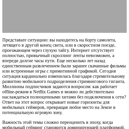
геймеров
18.03.2026
АВТОР ANA_EDITOR
КОММЕНТАРИЕВ НЕТ
Представьте ситуацию: вы находитесь на борту самолета,
летящего в другой конец света, или в скоростном поезде,
проезжающем через глухую тайгу. Интернет отсутствует
полностью, привычный скроллинг ленты невозможен, а
впереди долгие часы пути. Еще несколько лет назад
единственным развлечением были заранее скачанные фильмы
или встроенные игры с примитивной графикой. Сегодня
ситуация кардинально изменилась благодаря стремительному
развитию мобильного подразделения стримингового гиганта.
Миллионы подписчиков задаются вопросом: как работает
offline-режим в Netflix Games и можно ли действительно
наслаждаться полноценными хитами без подключения к сети?
Ответ на этот вопрос открывает новые горизонты для
мобильных геймеров, превращая любое место на Земле в
потенциальную игровую зону.
Важность этой темы сложно переоценить в эпоху, когда
мобильный гейминг становится доминирующей платформой.