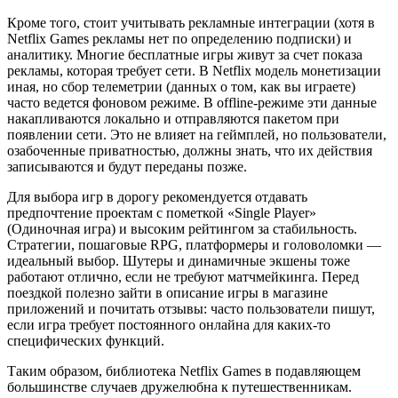
Кроме того, стоит учитывать рекламные интеграции (хотя в
Netflix Games рекламы нет по определению подписки) и
аналитику. Многие бесплатные игры живут за счет показа
рекламы, которая требует сети. В Netflix модель монетизации
иная, но сбор телеметрии (данных о том, как вы играете)
часто ведется фоновом режиме. В offline-режиме эти данные
накапливаются локально и отправляются пакетом при
появлении сети. Это не влияет на геймплей, но пользователи,
озабоченные приватностью, должны знать, что их действия
записываются и будут переданы позже.
Для выбора игр в дорогу рекомендуется отдавать
предпочтение проектам с пометкой «Single Player»
(Одиночная игра) и высоким рейтингом за стабильность.
Стратегии, пошаговые RPG, платформеры и головоломки —
идеальный выбор. Шутеры и динамичные экшены тоже
работают отлично, если не требуют матчмейкинга. Перед
поездкой полезно зайти в описание игры в магазине
приложений и почитать отзывы: часто пользователи пишут,
если игра требует постоянного онлайна для каких-то
специфических функций.
Таким образом, библиотека Netflix Games в подавляющем
большинстве случаев дружелюбна к путешественникам.