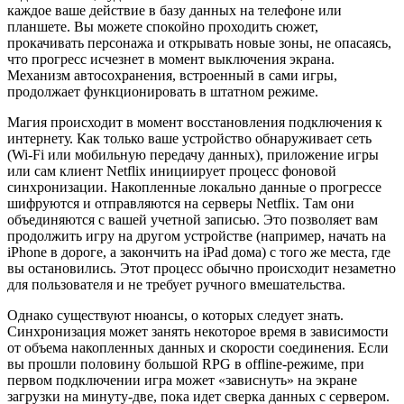
каждое ваше действие в базу данных на телефоне или
планшете. Вы можете спокойно проходить сюжет,
прокачивать персонажа и открывать новые зоны, не опасаясь,
что прогресс исчезнет в момент выключения экрана.
Механизм автосохранения, встроенный в сами игры,
продолжает функционировать в штатном режиме.
Магия происходит в момент восстановления подключения к
интернету. Как только ваше устройство обнаруживает сеть
(Wi-Fi или мобильную передачу данных), приложение игры
или сам клиент Netflix инициирует процесс фоновой
синхронизации. Накопленные локально данные о прогрессе
шифруются и отправляются на серверы Netflix. Там они
объединяются с вашей учетной записью. Это позволяет вам
продолжить игру на другом устройстве (например, начать на
iPhone в дороге, а закончить на iPad дома) с того же места, где
вы остановились. Этот процесс обычно происходит незаметно
для пользователя и не требует ручного вмешательства.
Однако существуют нюансы, о которых следует знать.
Синхронизация может занять некоторое время в зависимости
от объема накопленных данных и скорости соединения. Если
вы прошли половину большой RPG в offline-режиме, при
первом подключении игра может «зависнуть» на экране
загрузки на минуту-две, пока идет сверка данных с сервером.