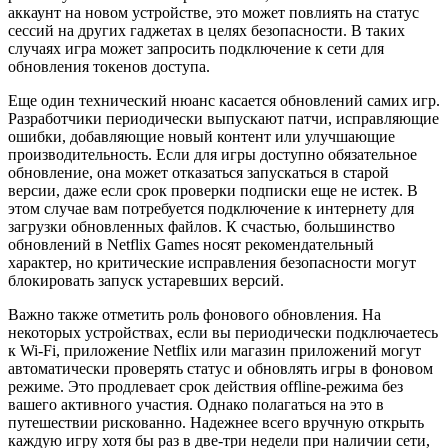
аккаунт на новом устройстве, это может повлиять на статус
сессий на других гаджетах в целях безопасности. В таких
случаях игра может запросить подключение к сети для
обновления токенов доступа.
Еще один технический нюанс касается обновлений самих игр.
Разработчики периодически выпускают патчи, исправляющие
ошибки, добавляющие новый контент или улучшающие
производительность. Если для игры доступно обязательное
обновление, она может отказаться запускаться в старой
версии, даже если срок проверки подписки еще не истек. В
этом случае вам потребуется подключение к интернету для
загрузки обновленных файлов. К счастью, большинство
обновлений в Netflix Games носят рекомендательный
характер, но критические исправления безопасности могут
блокировать запуск устаревших версий.
Важно также отметить роль фонового обновления. На
некоторых устройствах, если вы периодически подключаетесь
к Wi-Fi, приложение Netflix или магазин приложений могут
автоматически проверять статус и обновлять игры в фоновом
режиме. Это продлевает срок действия offline-режима без
вашего активного участия. Однако полагаться на это в
путешествии рискованно. Надежнее всего вручную открыть
каждую игру хотя бы раз в две-три недели при наличии сети,