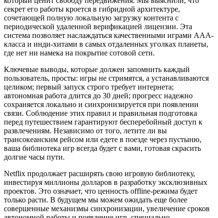
который ценит свободу передвижения. Мы выяснили, что
секрет его работы кроется в гибридной архитектуре,
сочетающей полную локальную загрузку контента с
периодической удаленной верификацией лицензии. Эта
система позволяет наслаждаться качественными играми AAA-
класса и инди-хитами в самых отдаленных уголках планеты,
где нет ни намека на покрытие сотовой сети.
Ключевые выводы, которые должен запомнить каждый
пользователь, просты: игры не стримятся, а устанавливаются
целиком; первый запуск строго требует интернета;
автономная работа длится до 30 дней; прогресс надежно
сохраняется локально и синхронизируется при появлении
связи. Соблюдение этих правил и правильная подготовка
перед путешествием гарантируют бесперебойный доступ к
развлечениям. Независимо от того, летите ли вы
трансокеанским рейсом или едете в поезде через пустыню,
ваша библиотека игр всегда будет с вами, готовая скрасить
долгие часы пути.
Netflix продолжает расширять свою игровую библиотеку,
инвестируя миллионы долларов в разработку эксклюзивных
проектов. Это означает, что ценность offline-режима будет
только расти. В будущем мы можем ожидать еще более
совершенные механизмы синхронизации, увеличение сроков
автономной работы и появление игр, специально