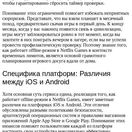
чтобы гарантированно сбросить таймер проверки.
Понимание этих ограничений помогает избежать неприятных
сюрпризов. Представьте, что вы взяли планшет в месячный
поход, предварительно скачав игры в первый день. К концу
месяца, когда у вас наконец появится связь в цивилизации,
игры могут заблокироваться ровно в тот момент, когда вы
захотите в них поиграть вечером в лагере, если вы не успели
провести профилактическую проверку. Поэтому знание того,
как работает offline-режим в Netflix Games в контексте
временных лимитов, является основой грамотного
планирования игрового досуга вдали от дома.
Специфика платформ: Различия
между iOS и Android
Хотя основная суть сервиса едина, реализация того, как
работает offline-режим в Netflix Games, имеет заметные
различия на платформах iOS и Android. Эти отличия
обусловлены разными политиками безопасности,
архитектурой операционных систем и правилами магазинов
приложений Apple App Store и Google Play. Понимание этих
нюансов поможет пользователям каждой из платформ
настроить свои устройства максимально эффективно.