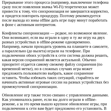
Прерывание этого процесса (например, выключение телефона
сразу после появления значка Wi-Fi) теоретически может
привести к тому, что синхронизация не завершится корректно,
и придется повторить процедуру. Поэтому рекомендуется
после выхода из зоны offline дать игре пару минут поработать
в фоне с активным интернетом.
Конфликты синхронизации — редкое, но возможное явление.
Они возникают, если вы играли в одну и ту же игру на двух
разных устройствах в offline-режиме одновременно.
Например, начали проходить уровень на планшете в самолете,
а параллельно (до вылета) играли на телефоне. При
подключении обоих устройств к сети система должна решить,
какая версия сохранений является актуальной. Обычно
приоритет отдается самому свежему файлу сохранения (по
временной метке), но в сложных случаях игра может
предложить пользователю выбрать, какое сохранение
оставить. Чтобы избежать таких ситуаций, старайтесь не
начинать активные игровые сессии на разных устройствах без
промежуточной синхронизации.
Обновление игр также тесно связано с управлением данными.
Как упоминалось ранее, если вы долго играли в offline-
режиме, а за это время вышло крупное обновление игры, при
подключении к сети вам будет предложено его установить. В