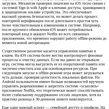
загрузки. Механизм проверки лицензии на iOS тесно связан с
системой Sign in with Apple и ключами доступа, хранящимися
в защищенном энклаве устройства. Это обеспечивает
высокий уровень безопасности, но может делать процесс
повторной верификации после длительного простоя чуть
более чувствительным к изменениям в системе. Например,
после крупного обновления iOS может потребоваться
повторный вход в аккаунт Netflix во всех связанных
приложениях, что временно нарушит работу offline-режима до
момента новой авторизации.
Существенное различие касается управления памятью и
кэшем. На iOS система более жестко контролирует фоновые
процессы и очистку данных. Если вы давно не открывали
игру, система могла выгрузить ее из оперативной памяти или
частично очистить кэш для освобождения ресурсов. При
следующем запуске в offline-режиме игра может загружаться
чуть дольше, проверяя целостность локальных файлов. На
Android пользователи имеют больше возможностей вручную
управлять разрешениями и запретить системе «усыплять»
приложение Netflix, что теоретически может способствовать
более стабильному поддержанию сессии лицензии, хотя на
практике разница в 30-дневном лимите нивелируется.
Еще один важный аспект — семейный доступ и профили. На