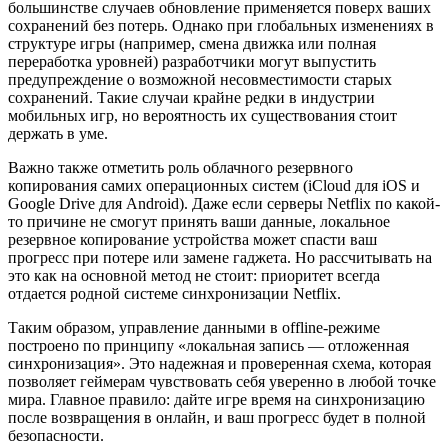
большинстве случаев обновление применяется поверх ваших
сохранений без потерь. Однако при глобальных изменениях в
структуре игры (например, смена движка или полная
переработка уровней) разработчики могут выпустить
предупреждение о возможной несовместимости старых
сохранений. Такие случаи крайне редки в индустрии
мобильных игр, но вероятность их существования стоит
держать в уме.
Важно также отметить роль облачного резервного
копирования самих операционных систем (iCloud для iOS и
Google Drive для Android). Даже если серверы Netflix по какой-
то причине не смогут принять ваши данные, локальное
резервное копирование устройства может спасти ваш
прогресс при потере или замене гаджета. Но рассчитывать на
это как на основной метод не стоит: приоритет всегда
отдается родной системе синхронизации Netflix.
Таким образом, управление данными в offline-режиме
построено по принципу «локальная запись — отложенная
синхронизация». Это надежная и проверенная схема, которая
позволяет геймерам чувствовать себя уверенно в любой точке
мира. Главное правило: дайте игре время на синхронизацию
после возвращения в онлайн, и ваш прогресс будет в полной
безопасности.