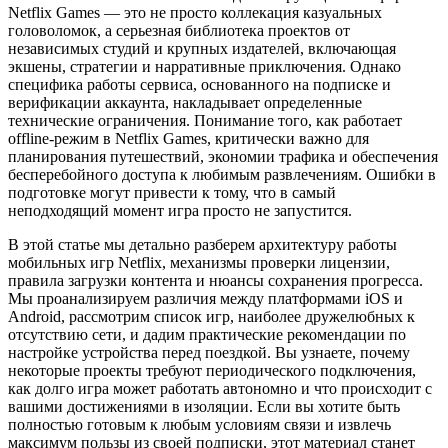
Netflix Games — это не просто коллекация казуальных
головоломок, а серьезная библиотека проектов от
независимых студий и крупных издателей, включающая
экшены, стратегии и нарративные приключения. Однако
специфика работы сервиса, основанного на подписке и
верификации аккаунта, накладывает определенные
технические ограничения. Понимание того, как работает
offline-режим в Netflix Games, критически важно для
планирования путешествий, экономии трафика и обеспечения
бесперебойного доступа к любимым развлечениям. Ошибки в
подготовке могут привести к тому, что в самый
неподходящий момент игра просто не запустится.
В этой статье мы детально разберем архитектуру работы
мобильных игр Netflix, механизмы проверки лицензии,
правила загрузки контента и нюансы сохранения прогресса.
Мы проанализируем различия между платформами iOS и
Android, рассмотрим список игр, наиболее дружелюбных к
отсутствию сети, и дадим практические рекомендации по
настройке устройства перед поездкой. Вы узнаете, почему
некоторые проекты требуют периодического подключения,
как долго игра может работать автономно и что происходит с
вашими достижениями в изоляции. Если вы хотите быть
полностью готовым к любым условиям связи и извлечь
максимум пользы из своей подписки, этот материал станет