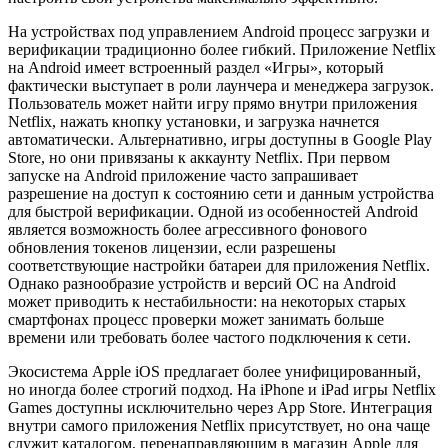
На устройствах под управлением Android процесс загрузки и
верификации традиционно более гибкий. Приложение Netflix
на Android имеет встроенный раздел «Игры», который
фактически выступает в роли лаунчера и менеджера загрузок.
Пользователь может найти игру прямо внутри приложения
Netflix, нажать кнопку установки, и загрузка начнется
автоматически. Альтернативно, игры доступны в Google Play
Store, но они привязаны к аккаунту Netflix. При первом
запуске на Android приложение часто запрашивает
разрешение на доступ к состоянию сети и данным устройства
для быстрой верификации. Одной из особенностей Android
является возможность более агрессивного фонового
обновления токенов лицензии, если разрешены
соответствующие настройки батареи для приложения Netflix.
Однако разнообразие устройств и версий ОС на Android
может приводить к нестабильности: на некоторых старых
смартфонах процесс проверки может занимать больше
времени или требовать более частого подключения к сети.
Экосистема Apple iOS предлагает более унифицированный,
но иногда более строгий подход. На iPhone и iPad игры Netflix
Games доступны исключительно через App Store. Интеграция
внутри самого приложения Netflix присутствует, но она чаще
служит каталогом, перенаправляющим в магазин Apple для