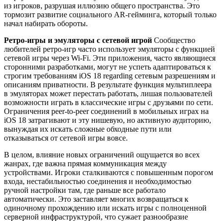
из игроков, разрушая иллюзию общего пространства. Это
тормозит развитие социального AR-гейминга, который только
начал набирать обороты.
Ретро-игры и эмуляторы с сетевой игрой
Сообщество
любителей ретро-игр часто использует эмуляторы с функцией
сетевой игры через Wi-Fi. Эти приложения, часто являющиеся
сторонними разработками, могут не успеть адаптироваться к
строгим требованиям iOS 18 regarding сетевым разрешениям и
описаниям приватности. В результате функция мультиплеера
в эмуляторах может перестать работать, лишая пользователей
возможности играть в классические игры с друзьями по сети.
Ограничения peer-to-peer соединений в мобильных играх на
iOS 18 затрагивают и эту нишевую, но активную аудиторию,
вынуждая их искать сложные обходные пути или
отказываться от сетевой игры вовсе.
В целом, влияние новых ограничений ощущается во всех
жанрах, где важна прямая коммуникация между
устройствами. Игроки сталкиваются с повышенным порогом
входа, нестабильностью соединения и необходимостью
ручной настройки там, где раньше все работало
автоматически. Это заставляет многих возвращаться к
одиночному прохождению или искать игры с полноценной
серверной инфраструктурой, что сужает разнообразие