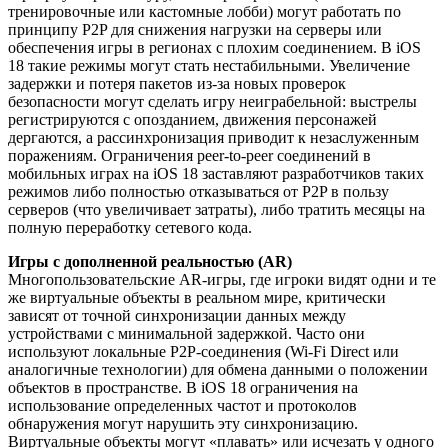
тренировочные или кастомные лобби) могут работать по
принципу P2P для снижения нагрузки на серверы или
обеспечения игры в регионах с плохим соединением. В iOS
18 такие режимы могут стать нестабильными. Увеличение
задержки и потеря пакетов из-за новых проверок
безопасности могут сделать игру неиграбельной: выстрелы
регистрируются с опозданием, движения персонажей
дергаются, а рассинхронизация приводит к незаслуженным
поражениям. Ограничения peer-to-peer соединений в
мобильных играх на iOS 18 заставляют разработчиков таких
режимов либо полностью отказываться от P2P в пользу
серверов (что увеличивает затраты), либо тратить месяцы на
полную переработку сетевого кода.
Игры с дополненной реальностью (AR)
Многопользовательские AR-игры, где игроки видят одни и те
же виртуальные объекты в реальном мире, критически
зависят от точной синхронизации данных между
устройствами с минимальной задержкой. Часто они
используют локальные P2P-соединения (Wi-Fi Direct или
аналогичные технологии) для обмена данными о положении
объектов в пространстве. В iOS 18 ограничения на
использование определенных частот и протоколов
обнаружения могут нарушить эту синхронизацию.
Виртуальные объекты могут «плавать» или исчезать у одного