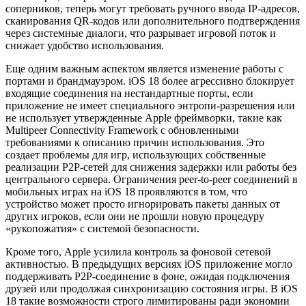
соперников, теперь могут требовать ручного ввода IP-адресов,
сканирования QR-кодов или дополнительного подтверждения
через системные диалоги, что разрывает игровой поток и
снижает удобство использования.
Еще одним важным аспектом является изменение работы с
портами и брандмауэром. iOS 18 более агрессивно блокирует
входящие соединения на нестандартные порты, если
приложение не имеет специального энтропи-разрешения или
не использует утвержденные Apple фреймворки, такие как
Multipeer Connectivity Framework с обновленными
требованиями к описанию причин использования. Это
создает проблемы для игр, использующих собственные
реализации P2P-сетей для снижения задержки или работы без
центрального сервера. Ограничения peer-to-peer соединений в
мобильных играх на iOS 18 проявляются в том, что
устройство может просто игнорировать пакеты данных от
других игроков, если они не прошли новую процедуру
«рукопожатия» с системой безопасности.
Кроме того, Apple усилила контроль за фоновой сетевой
активностью. В предыдущих версиях iOS приложение могло
поддерживать P2P-соединение в фоне, ожидая подключения
друзей или продолжая синхронизацию состояния игры. В iOS
18 такие возможности строго лимитированы ради экономии