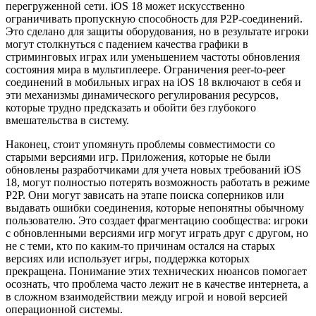
перегруженной сети. iOS 18 может искусственно
ограничивать пропускную способность для P2P-соединений.
Это сделано для защиты оборудования, но в результате игроки
могут столкнуться с падением качества графики в
стриминговых играх или уменьшением частоты обновления
состояния мира в мультиплеере. Ограничения peer-to-peer
соединений в мобильных играх на iOS 18 включают в себя и
эти механизмы динамического регулирования ресурсов,
которые трудно предсказать и обойти без глубокого
вмешательства в систему.
Наконец, стоит упомянуть проблемы совместимости со
старыми версиями игр. Приложения, которые не были
обновлены разработчиками для учета новых требований iOS
18, могут полностью потерять возможность работать в режиме
P2P. Они могут зависать на этапе поиска соперников или
выдавать ошибки соединения, которые непонятны обычному
пользователю. Это создает фрагментацию сообщества: игроки
с обновленными версиями игр могут играть друг с другом, но
не с теми, кто по каким-то причинам остался на старых
версиях или использует игры, поддержка которых
прекращена. Понимание этих технических нюансов помогает
осознать, что проблема часто лежит не в качестве интернета, а
в сложном взаимодействии между игрой и новой версией
операционной системы.