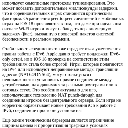
использует самописные протоколы туннелирования. Это
может добавить дополнительные миллисекунды задержки,
что в соревновательных играх становится критическим
фактором. Ограничения peer-to-peer соединений в мобильных
играх на iOS 18 проявляются в том, что даже при идеальном
сигнале Wi-Fi игроки могут наблюдать неравномерную
задержку (jitter), вызванную проверкой пакетов системой
безопасности в реальном времени.
Стабильность соединения также страдает из-за ужесточения
правил работы с IPv6. Apple давно требует поддержки IPv6-
only сетей, но в iOS 18 проверка на соответствие этим
требованиям стала более строгой. Игры, которые полагаются
на IPv4 или используют неправильные методы трансляции
адресов (NAT64/DNS64), могут столкнуться с
невозможностью установить прямое соединение между
устройствами, находящимися за разными роутерами или в
сотовых сетях. Это особенно актуально для игр,
использующих технологию NAT punch-through для
соединения игроков без центрального сервера. Если игра не
корректно обрабатывает новые требования iOS к работе с
IPv6, соединение просто не установится.
Еще одним техническим барьером является ограничение
ширины канала и приоритизация трафика в условиях