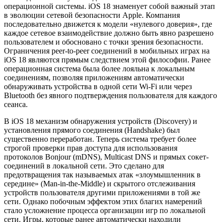
операционной системы. iOS 18 знаменует собой важный этап
в эволюции сетевой безопасности Apple. Компания
последовательно движется к модели «нулевого доверия», где
каждое сетевое взаимодействие должно быть явно разрешено
пользователем и обосновано с точки зрения безопасности.
Ограничения peer-to-peer соединений в мобильных играх на
iOS 18 являются прямым следствием этой философии. Ранее
операционная система была более лояльна к локальным
соединениям, позволяя приложениям автоматически
обнаруживать устройства в одной сети Wi-Fi или через
Bluetooth без явного подтверждения пользователя для каждого
сеанса.
В iOS 18 механизм обнаружения устройств (Discovery) и
установления прямого соединения (Handshake) был
существенно переработан. Теперь система требует более
строгой проверки прав доступа для использования
протоколов Bonjour (mDNS), Multicast DNS и прямых сокет-
соединений в локальной сети. Это сделано для
предотвращения так называемых атак «злоумышленник в
середине» (Man-in-the-Middle) и скрытого отслеживания
устройств пользователя другими приложениями в той же
сети. Однако побочным эффектом этих благих намерений
стало усложнение процесса организации игр по локальной
сети. Игры, которые ранее автоматически находили