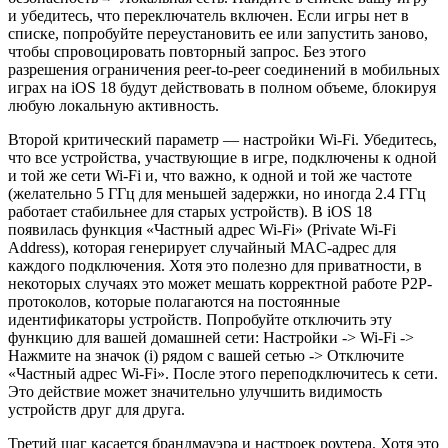
и убедитесь, что переключатель включен. Если игры нет в
списке, попробуйте переустановить ее или запустить заново,
чтобы спровоцировать повторный запрос. Без этого
разрешения ограничения peer-to-peer соединений в мобильных
играх на iOS 18 будут действовать в полном объеме, блокируя
любую локальную активность.
Второй критический параметр — настройки Wi-Fi. Убедитесь,
что все устройства, участвующие в игре, подключены к одной
и той же сети Wi-Fi и, что важно, к одной и той же частоте
(желательно 5 ГГц для меньшей задержки, но иногда 2.4 ГГц
работает стабильнее для старых устройств). В iOS 18
появилась функция «Частный адрес Wi-Fi» (Private Wi-Fi
Address), которая генерирует случайный MAC-адрес для
каждого подключения. Хотя это полезно для приватности, в
некоторых случаях это может мешать корректной работе P2P-
протоколов, которые полагаются на постоянные
идентификаторы устройств. Попробуйте отключить эту
функцию для вашей домашней сети: Настройки -> Wi-Fi ->
Нажмите на значок (i) рядом с вашей сетью -> Отключите
«Частный адрес Wi-Fi». После этого переподключитесь к сети.
Это действие может значительно улучшить видимость
устройств друг для друга.
Третий шаг касается брандмауэра и настроек роутера. Хотя это