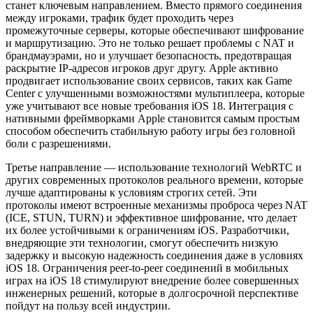
станет ключевым направлением. Вместо прямого соединения
между игроками, трафик будет проходить через
промежуточные серверы, которые обеспечивают шифрование
и маршрутизацию. Это не только решает проблемы с NAT и
брандмауэрами, но и улучшает безопасность, предотвращая
раскрытие IP-адресов игроков друг другу. Apple активно
продвигает использование своих сервисов, таких как Game
Center с улучшенными возможностями мультиплеера, которые
уже учитывают все новые требования iOS 18. Интеграция с
нативными фреймворками Apple становится самым простым
способом обеспечить стабильную работу игры без головной
боли с разрешениями.
Третье направление — использование технологий WebRTC и
других современных протоколов реального времени, которые
лучше адаптированы к условиям строгих сетей. Эти
протоколы имеют встроенные механизмы проброса через NAT
(ICE, STUN, TURN) и эффективное шифрование, что делает
их более устойчивыми к ограничениям iOS. Разработчики,
внедряющие эти технологии, смогут обеспечить низкую
задержку и высокую надежность соединения даже в условиях
iOS 18. Ограничения peer-to-peer соединений в мобильных
играх на iOS 18 стимулируют внедрение более совершенных
инженерных решений, которые в долгосрочной перспективе
пойдут на пользу всей индустрии.