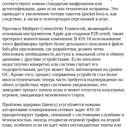
соответствуют новым стандартам шифрования или
аутентификации, даже если они технически исправны. Это
приводит к увеличению потери пакетов (packet loss) и, как
следствие, к лагам и телепортации персонажей в игре.
Протокол Multipeer Connectivity Framework, являющийся
основным инструментом Apple для создания P2P-сетей, также
претерпел значительные изменения. В iOS 18 использование
этого фреймворка требует более детального описания в файле
Info.plist приложения, где разработчик должен четко
обосновать необходимость доступа к локальной сети и обмену
данными с другими устройствами. Если описание
недостаточно конкретно или система считает его
подозрительным, доступ может быть заблокирован на уровне
ОС. Кроме того, процесс сопряжения устройств стал более
многоступенчатым: теперь часто требуется подтверждение на
обоих устройствах через системное уведомление, что
замедляет процесс начала игры и может отпугнуть казуальных
игроков, ожидающих мгновенного старта.
Проблема задержки (latency) усугубляется новыми
алгоритмами планирования сетевых задач. iOS 18
приоритезирует трафик, связанный с системными службами и
безопасностью, иногда отодвигая игровой трафик на второй
план, особенно если он идет через нестандартные порты или