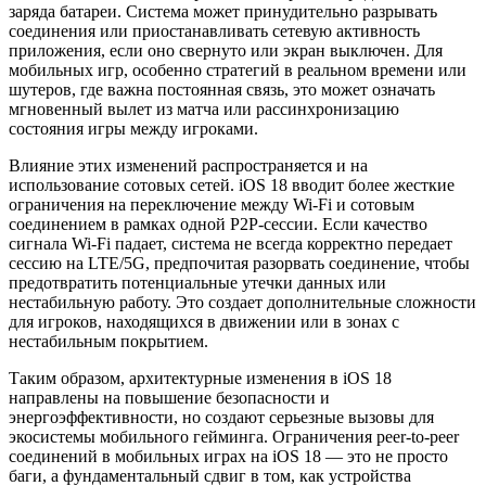
заряда батареи. Система может принудительно разрывать
соединения или приостанавливать сетевую активность
приложения, если оно свернуто или экран выключен. Для
мобильных игр, особенно стратегий в реальном времени или
шутеров, где важна постоянная связь, это может означать
мгновенный вылет из матча или рассинхронизацию
состояния игры между игроками.
Влияние этих изменений распространяется и на
использование сотовых сетей. iOS 18 вводит более жесткие
ограничения на переключение между Wi-Fi и сотовым
соединением в рамках одной P2P-сессии. Если качество
сигнала Wi-Fi падает, система не всегда корректно передает
сессию на LTE/5G, предпочитая разорвать соединение, чтобы
предотвратить потенциальные утечки данных или
нестабильную работу. Это создает дополнительные сложности
для игроков, находящихся в движении или в зонах с
нестабильным покрытием.
Таким образом, архитектурные изменения в iOS 18
направлены на повышение безопасности и
энергоэффективности, но создают серьезные вызовы для
экосистемы мобильного гейминга. Ограничения peer-to-peer
соединений в мобильных играх на iOS 18 — это не просто
баги, а фундаментальный сдвиг в том, как устройства