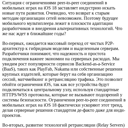
Ситуация с ограничениями peer-to-peer соединений в
мобильных играх на iOS 18 заставляет индустрию искать
новые пути развития. Очевидно, что возврат к старым
методам организации сетей невозможен. Поэтому будущее
мобильного мультиплеера лежит в плоскости адаптации
разработчиков и внедрения альтернативных технологий. Что
же нас ждет в ближайшие годы?
Во-первых, ожидается массовый переход от чистых P2P-
архитектур к гибридным моделям и выделенным серверам.
Разработчики понимают, что надежность и простота
подключения важнее экономии на серверных расходах. Мы
увидим рост популярности сервисов Backend-as-a-Service
(BaaS), таких как PlayFab, Nakama или собственные решения
крупных издателей, которые берут на себя организацию
сессий, матчмейкинг и ретрансляцию трафика. Это позволит
обойти ограничения iOS, так как все устройства будут
подключаться к центральному узлу, используя стандартные
HTTPS/WSS протоколы, которые не вызывают подозрений у
системы безопасности. Ограничения peer-to-peer соединений в
мобильных играх на iOS 18 фактически ускоряют этот тренд,
делая серверные решения стандартом де-факто даже для инди-
проектов.
Во-вторых, развитие технологий ретрансляции (Relay Servers)