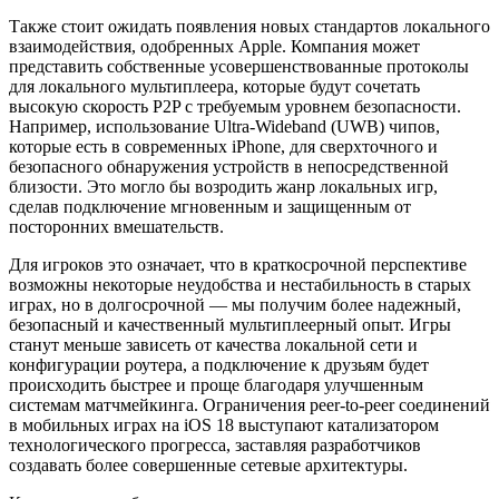
Также стоит ожидать появления новых стандартов локального
взаимодействия, одобренных Apple. Компания может
представить собственные усовершенствованные протоколы
для локального мультиплеера, которые будут сочетать
высокую скорость P2P с требуемым уровнем безопасности.
Например, использование Ultra-Wideband (UWB) чипов,
которые есть в современных iPhone, для сверхточного и
безопасного обнаружения устройств в непосредственной
близости. Это могло бы возродить жанр локальных игр,
сделав подключение мгновенным и защищенным от
посторонних вмешательств.
Для игроков это означает, что в краткосрочной перспективе
возможны некоторые неудобства и нестабильность в старых
играх, но в долгосрочной — мы получим более надежный,
безопасный и качественный мультиплеерный опыт. Игры
станут меньше зависеть от качества локальной сети и
конфигурации роутера, а подключение к друзьям будет
происходить быстрее и проще благодаря улучшенным
системам матчмейкинга. Ограничения peer-to-peer соединений
в мобильных играх на iOS 18 выступают катализатором
технологического прогресса, заставляя разработчиков
создавать более совершенные сетевые архитектуры.