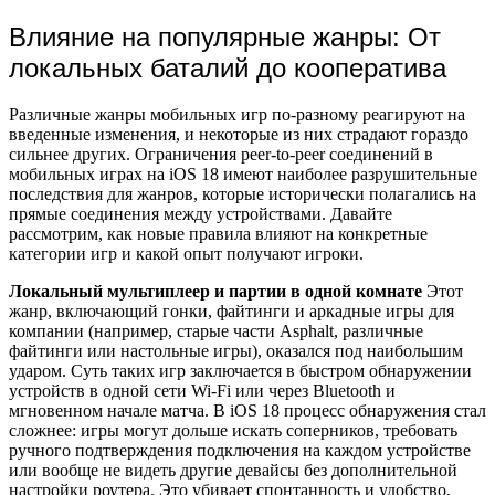
Влияние на популярные жанры: От
локальных баталий до кооператива
Различные жанры мобильных игр по-разному реагируют на
введенные изменения, и некоторые из них страдают гораздо
сильнее других. Ограничения peer-to-peer соединений в
мобильных играх на iOS 18 имеют наиболее разрушительные
последствия для жанров, которые исторически полагались на
прямые соединения между устройствами. Давайте
рассмотрим, как новые правила влияют на конкретные
категории игр и какой опыт получают игроки.
Локальный мультиплеер и партии в одной комнате
Этот
жанр, включающий гонки, файтинги и аркадные игры для
компании (например, старые части Asphalt, различные
файтинги или настольные игры), оказался под наибольшим
ударом. Суть таких игр заключается в быстром обнаружении
устройств в одной сети Wi-Fi или через Bluetooth и
мгновенном начале матча. В iOS 18 процесс обнаружения стал
сложнее: игры могут дольше искать соперников, требовать
ручного подтверждения подключения на каждом устройстве
или вообще не видеть другие девайсы без дополнительной
настройки роутера. Это убивает спонтанность и удобство,