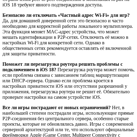
iOS 18 требуют явного подтверждения доступа.
Безопасно ли отключать «Частный адрес Wi-Fi» для игр?
Да, для домашней доверенной сети это безопасно и часто
необходимо для корректной работы локального мультиплеера.
Эта функция меняет MAC-адрес устройства, что может
мешать идентификации в P2P-сетях. Отключить её можно в
настройках Wi-Fi для конкретной сети. Однако в
общественных сетях рекомендуется оставлять её включенной
для защиты приватности.
Поможет ли перезагрузка роутера решить проблемы с
подключением в iOS 18?
Перезагрузка роутера может помочь,
если проблема связана с зависанием таблиц маршрутизации
или DHCP-сервера. Однако если проблема кроется в
настройках приватности iOS или отсутствии разрешений у
приложения, перезагрузка роутера не решит её. Обязательно
проверьте настройки на самом устройстве iOS.
Все ли игры пострадают от новых ограничений?
Нет, в
наибольшей степени пострадали игры, использующие прямые
P2P-соединения без центрального сервера, особенно старые
проекты, которые не обновлялись давно. Игры с современной
серверной архитектурой или те, что используют официальные
фреймворки Apple (Game Center, Multipeer Connectivity с