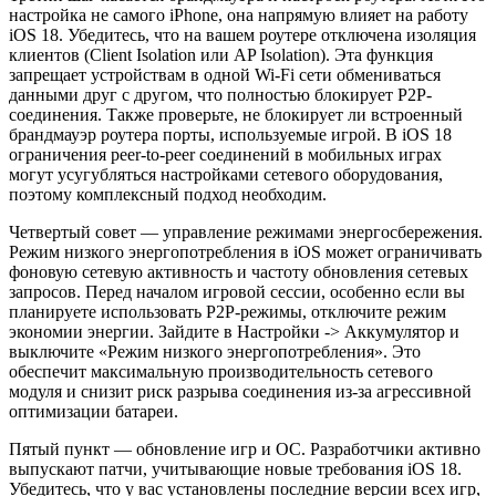
настройка не самого iPhone, она напрямую влияет на работу
iOS 18. Убедитесь, что на вашем роутере отключена изоляция
клиентов (Client Isolation или AP Isolation). Эта функция
запрещает устройствам в одной Wi-Fi сети обмениваться
данными друг с другом, что полностью блокирует P2P-
соединения. Также проверьте, не блокирует ли встроенный
брандмауэр роутера порты, используемые игрой. В iOS 18
ограничения peer-to-peer соединений в мобильных играх
могут усугубляться настройками сетевого оборудования,
поэтому комплексный подход необходим.
Четвертый совет — управление режимами энергосбережения.
Режим низкого энергопотребления в iOS может ограничивать
фоновую сетевую активность и частоту обновления сетевых
запросов. Перед началом игровой сессии, особенно если вы
планируете использовать P2P-режимы, отключите режим
экономии энергии. Зайдите в Настройки -> Аккумулятор и
выключите «Режим низкого энергопотребления». Это
обеспечит максимальную производительность сетевого
модуля и снизит риск разрыва соединения из-за агрессивной
оптимизации батареи.
Пятый пункт — обновление игр и ОС. Разработчики активно
выпускают патчи, учитывающие новые требования iOS 18.
Убедитесь, что у вас установлены последние версии всех игр,