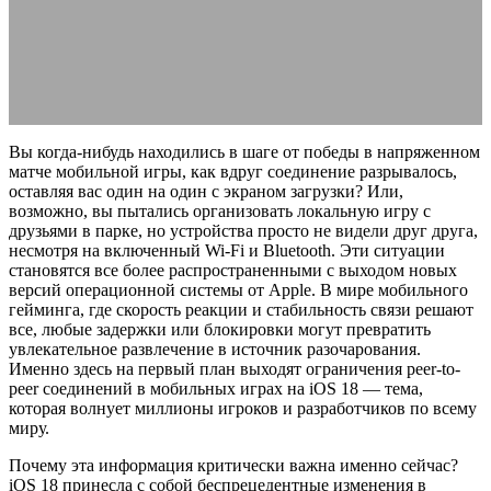
iOS 18
19.03.2026
АВТОР ANA_EDITOR
КОММЕНТАРИЕВ НЕТ
Вы когда-нибудь находились в шаге от победы в напряженном
матче мобильной игры, как вдруг соединение разрывалось,
оставляя вас один на один с экраном загрузки? Или,
возможно, вы пытались организовать локальную игру с
друзьями в парке, но устройства просто не видели друг друга,
несмотря на включенный Wi-Fi и Bluetooth. Эти ситуации
становятся все более распространенными с выходом новых
версий операционной системы от Apple. В мире мобильного
гейминга, где скорость реакции и стабильность связи решают
все, любые задержки или блокировки могут превратить
увлекательное развлечение в источник разочарования.
Именно здесь на первый план выходят ограничения peer-to-
peer соединений в мобильных играх на iOS 18 — тема,
которая волнует миллионы игроков и разработчиков по всему
миру.
Почему эта информация критически важна именно сейчас?
iOS 18 принесла с собой беспрецедентные изменения в