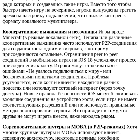
ради которых и создавались такие игры. Вместо того чтобы
быстро начать игру на вечеринке, игроки вынуждены тратить
время на настройку подключений, что снижает интерес к
формату локального мультиплеера.
Кооперативные выживания и песочницы
Игры вроде
Minecraft (в режиме локальной сети), Terraria или различные
кооперативные выживания часто используют P2P-соединения
для создания хоста одним из игроков, к которому
присоединяются остальные. Ограничения peer-to-peer
соединений в мобильных играх на iOS 18 усложняют процесс
присоединения к хосту. Игроки могут сталкиваться с
ошибками «Не удалось подключиться к миру» или
бесконечными попытками соединения. Проблема
усугубляется, если хост и клиенты находятся в разных
подсетях или используют сотовый интернет (через точку
доступа). Новые правила безопасности iOS могут блокировать
входящие соединения на устройство хоста, если игра не имеет
соответствующих разрешений или не использует правильные
методы анонсирования сервиса. Это приводит к тому, что
друзья не могут играть вместе, даже находясь рядом.
Соревновательные шутеры и MOBA (в P2P-режимах)
Хотя
многие крупные шутеры и MOBA используют клиент-
серверную архитектуру, некоторые режимы (особенно