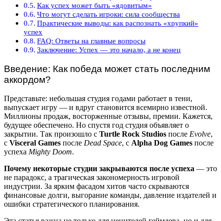
Как успех может быть «ядовитым»
Что могут сделать игроки: сила сообщества
Практические выводы: как распознать «хрупкий»
успех
FAQ: Ответы на главные вопросы
Заключение: Успех — это начало, а не конец
Введение: Как победа может стать последним
аккордом?
Представьте: небольшая студия годами работает в тени,
выпускает игру — и вдруг становится всемирно известной.
Миллионы продаж, восторженные отзывы, премии. Кажется,
будущее обеспечено. Но спустя год студия объявляет о
закрытии. Так произошло с
Turtle Rock Studios
после
Evolve
,
с
Visceral Games
после
Dead Space
, с
Alpha Dog Games
после
успеха
Mighty Doom
.
Почему некоторые студии закрываются после успеха
— это
не парадокс, а трагическая закономерность игровой
индустрии. За ярким фасадом хитов часто скрываются
финансовые долги, выгорание команды, давление издателей и
ошибки стратегического планирования.
Эта статья важна не только для ценителей геймдева, но и для