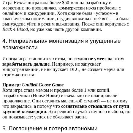
Игра
Evolve
потратила более $50 млн на разработку и
маркетинг, но провалилась коммерчески из-за проблемы с
онлайном и конкуренции. Хотя она не была «успехом» в
классическом понимании, студия вложила в неё всё — и была
вынуждена уйти в режим выживания. Позже они вернулись с
Back 4 Blood
, но уже как часть другой компании.
4. Неправильная монетизация и упущенные
возможности
Иногда игра становится хитом, но студия
не умеет на этом
зарабатывать дальше
. Например, не запускает
микротранзакции, не выпускает DLC, не создаёт мерча или
стрим-контента.
Пример:
Untitled Goose Game
Хотя игра стала мемом и продала более 1 млн копий,
разработчики (House House) изначально не планировали
продолжение. Они остались маленькой студией — не потому
что закрылись, а потому что
сознательно отказались от пути
крупной коммерции
. Это редкий случай этичного выбора, но
он показывает: успех не обязывает расти.
5. Поглощение и потеря автономии