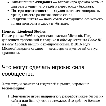
Завышенные ожидания
— вторая игра должна быть «в
два раза лучше», что ведёт к перерасходу бюджета.
Потеря идентичности
— студия начинает копировать
тренды вместо развития своего стиля.
Раздутие штата
— найм сотен сотрудников без чёткого
плана приводит к хаосу и убыткам.
Пример: Lionhead Studios
После успеха
Fable
студия стала частью Microsoft. Под
давлением требований к графике и объёму контента
Fable III
и
Fable Legends
вышли с компромиссами. В 2016 году
Microsoft закрыла студию — несмотря на культовый статус
франшизы.
Что могут сделать игроки: сила
сообщества
Хотя студии зависят от издателей и рынка,
игроки не
беспомощны
:
Покупайте игры напрямую у разработчиков
(через их
сайты или itch.io), если возможно. Это даёт им больше
прибыли.