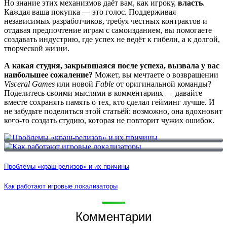
Но знание этих механизмов даёт вам, как игроку,
власть
.
Каждая ваша покупка — это голос. Поддерживая
независимых разработчиков, требуя честных контрактов и
отдавая предпочтение играм с самоизданием, вы помогаете
создавать индустрию, где успех не ведёт к гибели, а к долгой,
творческой жизни.
А какая студия, закрывшаяся после успеха, вызвала у вас
наибольшее сожаление?
Может, вы мечтаете о возвращении
Visceral Games
или новой
Fable
от оригинальной команды?
Поделитесь своими мыслями в комментариях — давайте
вместе сохранять память о тех, кто сделал гейминг лучше. И
не забудьте поделиться этой статьёй: возможно, она вдохновит
кого-то создать студию, которая не повторит чужих ошибок.
Проблемы «краш-релизов» и их причины
Как работают игровые локализаторы
Проблемы «краш-релизов» и их причины
Как работают игровые локализаторы
Комментарии