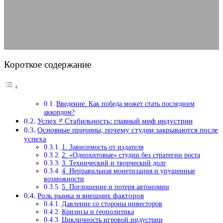
23.12.2025
АВТОР ANA_EDITOR
КОММЕНТАРИЕВ НЕТ
Короткое содержание
Введение: Как победа может стать последним
аккордом?
Успех ≠ Стабильность: главный миф индустрии
Основные причины, почему студии закрываются после
успеха
1. Зависимость от издателя
2. «Однохитовые» студии без стратегии роста
3. Технический и творческий долг
4. Неправильная монетизация и упущенные
возможности
5. Поглощение и потеря автономии
Роль рынка и внешних факторов
Давление со стороны инвесторов
Кризисы и геополитика
Цикличность игровой индустрии