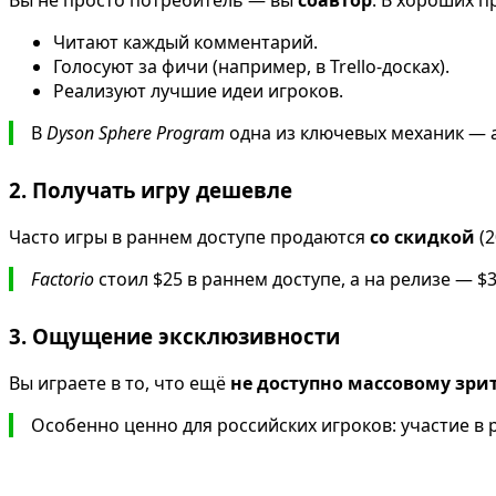
Вы не просто потребитель — вы
соавтор
. В хороших п
Читают каждый комментарий.
Голосуют за фичи (например, в Trello-досках).
Реализуют лучшие идеи игроков.
В
Dyson Sphere Program
одна из ключевых механик — 
2. Получать игру дешевле
Часто игры в раннем доступе продаются
со скидкой
(2
Factorio
стоил $25 в раннем доступе, а на релизе — $
3. Ощущение эксклюзивности
Вы играете в то, что ещё
не доступно массовому зри
Особенно ценно для российских игроков: участие в