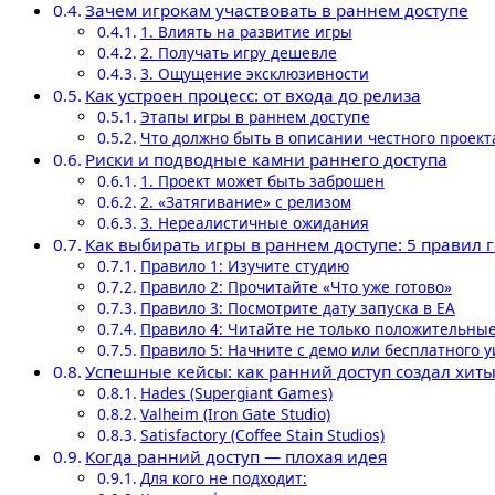
Зачем игрокам участвовать в раннем доступе
1. Влиять на развитие игры
2. Получать игру дешевле
3. Ощущение эксклюзивности
Как устроен процесс: от входа до релиза
Этапы игры в раннем доступе
Что должно быть в описании честного проект
Риски и подводные камни раннего доступа
1. Проект может быть заброшен
2. «Затягивание» с релизом
3. Нереалистичные ожидания
Как выбирать игры в раннем доступе: 5 правил 
Правило 1: Изучите студию
Правило 2: Прочитайте «Что уже готово»
Правило 3: Посмотрите дату запуска в EA
Правило 4: Читайте не только положительны
Правило 5: Начните с демо или бесплатного 
Успешные кейсы: как ранний доступ создал хит
Hades (Supergiant Games)
Valheim (Iron Gate Studio)
Satisfactory (Coffee Stain Studios)
Когда ранний доступ — плохая идея
Для кого не подходит: