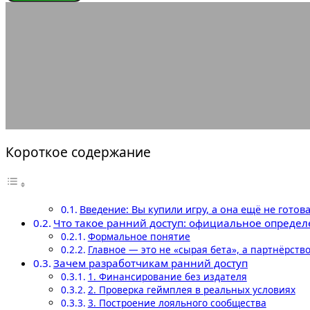
ЭНЦИКЛОПЕДИЯ ГЕЙМЕРА
Что
21.12.2025
АВТОР ANA_EDITOR
КОММЕНТАРИЕВ НЕТ
Короткое содержание
Введение: Вы купили игру, а она ещё не готов
Что такое ранний доступ: официальное определ
Формальное понятие
Главное — это не «сырая бета», а партнёрств
Зачем разработчикам ранний доступ
1. Финансирование без издателя
2. Проверка геймплея в реальных условиях
3. Построение лояльного сообщества