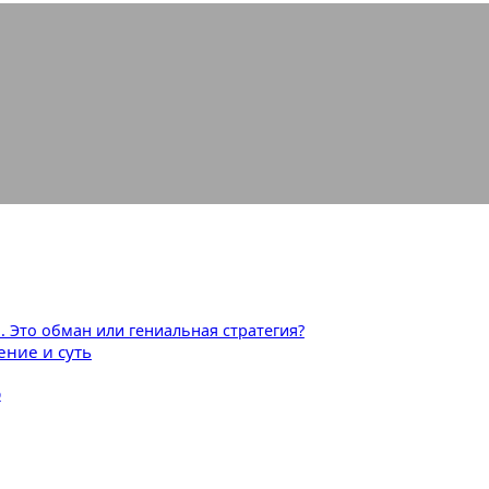
 такое ранний доступ и зачем он н
а. Это обман или гениальная стратегия?
ение и суть
о