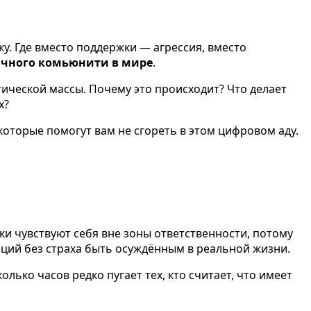
у. Где вместо поддержки — агрессия, вместо
ичного комьюнити в мире
.
тической массы. Почему это происходит? Что делает
х?
которые помогут вам не сгореть в этом цифровом аду.
ки чувствуют себя вне зоны ответственности, потому
оций без страха быть осуждённым в реальной жизни.
лько часов редко пугает тех, кто считает, что имеет