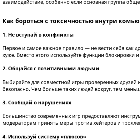
взаимодействие, особенно если основная группа общен
Как бороться с токсичностью внутри комь
1. Не вступай в конфликты
Первое и самое важное правило — не вести себя как др
хуже. Вместо этого используйте функции блокировки и
2. Общайся с позитивными людьми
Выбирайте для совместной игры проверенных друзей ил
безопасно. Чем больше таких людей вокруг, тем мень
3. Сообщай о нарушениях
Большинство современных игр предоставляют инструм
модераторам принять меры против хейтеров и тролле
4. Используй систему «плюсов»