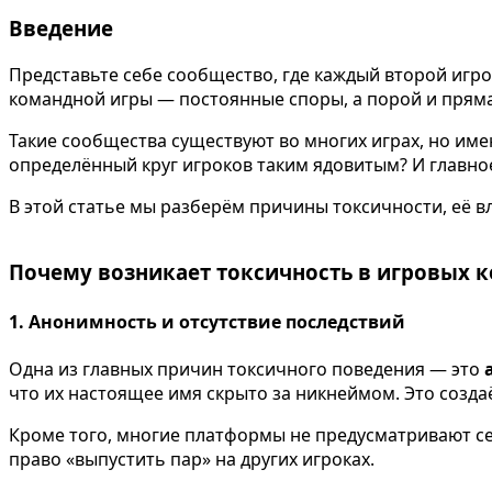
Введение
Представьте себе сообщество, где каждый второй игро
командной игры — постоянные споры, а порой и прямая
Такие сообщества существуют во многих играх, но име
определённый круг игроков таким ядовитым? И главное
В этой статье мы разберём причины токсичности, её в
Почему возникает токсичность в игровых 
1. Анонимность и отсутствие последствий
Одна из главных причин токсичного поведения — это
что их настоящее имя скрыто за никнеймом. Это созд
Кроме того, многие платформы не предусматривают серь
право «выпустить пар» на других игроках.