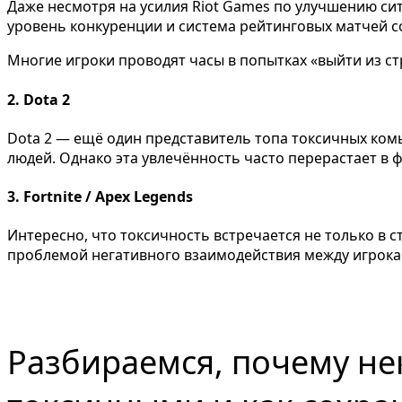
Даже несмотря на усилия Riot Games по улучшению си
уровень конкуренции и система рейтинговых матчей с
Многие игроки проводят часы в попытках «выйти из ст
2. Dota 2
Dota 2 — ещё один представитель топа токсичных ком
людей. Однако эта увлечённость часто перерастает в 
3. Fortnite / Apex Legends
Интересно, что токсичность встречается не только в с
проблемой негативного взаимодействия между игрокам
Разбираемся, почему не