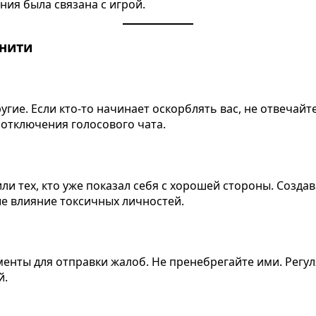
ия была связана с игрой.
юнити
угие. Если кто-то начинает оскорблять вас, не отвечайт
 отключения голосового чата.
и тех, кто уже показал себя с хорошей стороны. Создав
ше влияние токсичных личностей.
енты для отправки жалоб. Не пренебрегайте ими. Регу
й.