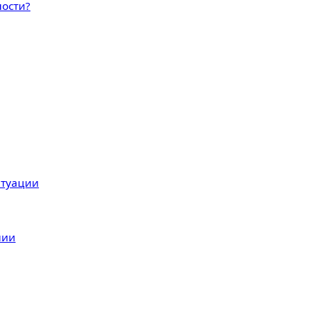
ности?
итуации
нии