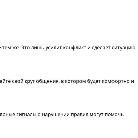
е тем же. Это лишь усилит конфликт и сделает ситуацию
айте свой круг общения, в котором будет комфортно и
лярные сигналы о нарушении правил могут помочь