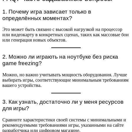
1. Почему игра зависает только в
определённых моментах?
Это может быть связано с высокой нагрузкой на процессор
или видеокарту в конкретных сценах, таких как массовые бои
или генерация новых объектов.
2. Можно ли играють на ноутбуке без риска
game freezing?
Можно, но важно учитывать мощность оборудования. Лучше
выбирать игры, соответствующие минимальным требованиям
вашего устройства.
3. Как узнать, достаточно ли у меня ресурсов
для игры?
Сравните характеристики своей системы с минимальными и
рекомендуемыми требованиями игры, указанными на сайте
разработчика или цифровом магазине.