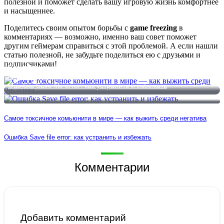
полезной и поможет сделать вашу игровую жизнь комфортнее
и насыщеннее.
Поделитесь своим опытом борьбы с
game freezing
в
комментариях — возможно, именно ваш совет поможет
другим геймерам справиться с этой проблемой. А если нашли
статью полезной, не забудьте поделиться ею с друзьями и
подписчиками!
Самое токсичное комьюнити в мире — как выжить среди
негатива
Ошибка Save file error: как устранить и избежать
Самое токсичное комьюнити в мире — как выжить среди негатива
Ошибка Save file error: как устранить и избежать
Комментарии
Добавить комментарий