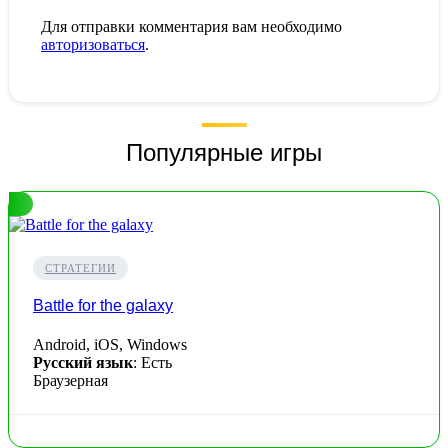
Для отправки комментария вам необходимо
авторизоваться
.
Популярные игры
СТРАТЕГИИ
Battle for the galaxy
Android, iOS, Windows
Русский язык
: Есть
Браузерная