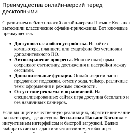
Преимущества онлайн-версий перед
десктопными
С развитием веб-технологий онлайн-версии Пасьянс Косынка
вытеснили классические офлайн-приложения. Вот ключевые
преимущества:
Доступность с любого устройства.
Играйте с
компьютера, планшета или смартфона без установки
дополнительного ПО.
Автосохранение прогресса.
Многие платформы
сохраняют статистику, достижения и настройки между
сессиями.
Дополнительные функции.
Онлайн-версии часто
предлагают подсказки, отмену хода, таймер, различные
темы оформления и режимы сложности.
Отсутствие рекламы и ограничений.
На
специализированных сайтах игра доступна бесплатно и
без навязчивых баннеров.
Если вы ищете качественную реализацию, обратите внимание
на платформу, где доступна
бесплатная Пасьянс Косынка
с
интуитивным интерфейсом и быстрой загрузкой. Важно
выбирать сайты с адаптивным дизайном, чтобы игра