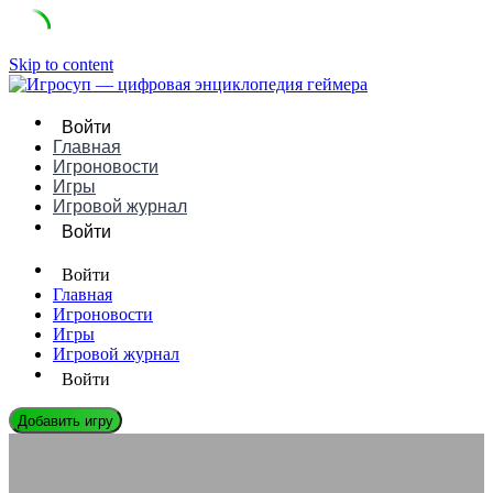
Skip to content
Войти
Главная
Игроновости
Игры
Игровой журнал
Войти
Войти
Главная
Игроновости
Игры
Игровой журнал
Войти
Добавить игру
ЭНЦИКЛОПЕДИЯ ГЕЙМЕРА
Пасьянс Косынка: стратегия, правила и секреты победы в