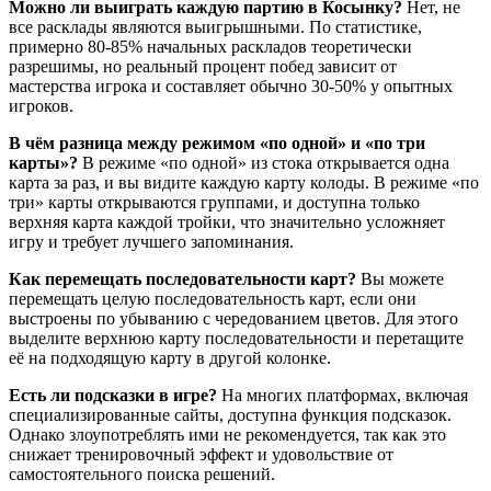
Можно ли выиграть каждую партию в Косынку?
Нет, не
все расклады являются выигрышными. По статистике,
примерно 80-85% начальных раскладов теоретически
разрешимы, но реальный процент побед зависит от
мастерства игрока и составляет обычно 30-50% у опытных
игроков.
В чём разница между режимом «по одной» и «по три
карты»?
В режиме «по одной» из стока открывается одна
карта за раз, и вы видите каждую карту колоды. В режиме «по
три» карты открываются группами, и доступна только
верхняя карта каждой тройки, что значительно усложняет
игру и требует лучшего запоминания.
Как перемещать последовательности карт?
Вы можете
перемещать целую последовательность карт, если они
выстроены по убыванию с чередованием цветов. Для этого
выделите верхнюю карту последовательности и перетащите
её на подходящую карту в другой колонке.
Есть ли подсказки в игре?
На многих платформах, включая
специализированные сайты, доступна функция подсказок.
Однако злоупотреблять ими не рекомендуется, так как это
снижает тренировочный эффект и удовольствие от
самостоятельного поиска решений.