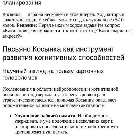
планирования
Косынка — игра на несколько шагов вперёд. Ход, который
кажется выгодным сейчас, может создать тупик через 5-10
ходов.
Решение:
Перед каждым ходом задавайте вопрос:
«Какие новые возможности откроет этот ход? Какие варианты
закроет?»
Пасьянс Косынка как инструмент
развития когнитивных способностей
Научный взгляд на пользу карточных
головоломок
Исследования в области нейробиологии и когнитивной
психологии подтверждают, что регулярная игра в
стратегические пасьянсы, включая Косынку, оказывает
положительное влияние на мозговую активность:
Улучшение рабочей памяти.
Необходимость
удерживать в уме положение нескольких карт и
планировать последовательность ходов тренирует
кратковременную память.