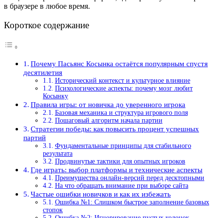
в браузере в любое время.
Короткое содержание
Почему Пасьянс Косынка остаётся популярным спустя
десятилетия
Исторический контекст и культурное влияние
Психологические аспекты: почему мозг любит
Косынку
Правила игры: от новичка до уверенного игрока
Базовая механика и структура игрового поля
Пошаговый алгоритм начала партии
Стратегии победы: как повысить процент успешных
партий
Фундаментальные принципы для стабильного
результата
Продвинутые тактики для опытных игроков
Где играть: выбор платформы и технические аспекты
Преимущества онлайн-версий перед десктопными
На что обращать внимание при выборе сайта
Частые ошибки новичков и как их избежать
Ошибка №1: Слишком быстрое заполнение базовых
стопок
Ошибка №2: Игнорирование пустых колонок