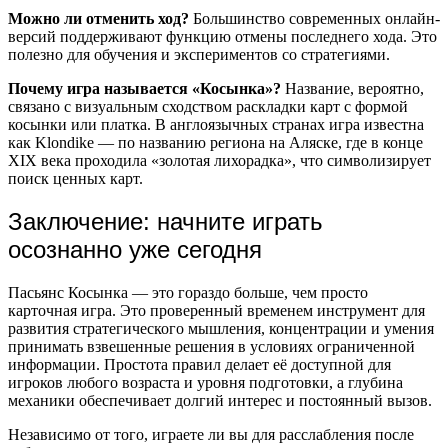
Можно ли отменить ход?
Большинство современных онлайн-
версий поддерживают функцию отмены последнего хода. Это
полезно для обучения и экспериментов со стратегиями.
Почему игра называется «Косынка»?
Название, вероятно,
связано с визуальным сходством раскладки карт с формой
косынки или платка. В англоязычных странах игра известна
как Klondike — по названию региона на Аляске, где в конце
XIX века проходила «золотая лихорадка», что символизирует
поиск ценных карт.
Заключение: начните играть
осознанно уже сегодня
Пасьянс Косынка — это гораздо больше, чем просто
карточная игра. Это проверенный временем инструмент для
развития стратегического мышления, концентрации и умения
принимать взвешенные решения в условиях ограниченной
информации. Простота правил делает её доступной для
игроков любого возраста и уровня подготовки, а глубина
механики обеспечивает долгий интерес и постоянный вызов.
Независимо от того, играете ли вы для расслабления после