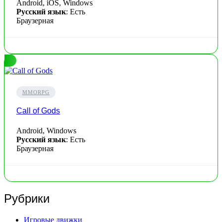
Android, iOS, Windows
Русский язык
: Есть
Браузерная
MMORPG
Call of Gods
Android, Windows
Русский язык
: Есть
Браузерная
Рубрики
Игровые движки