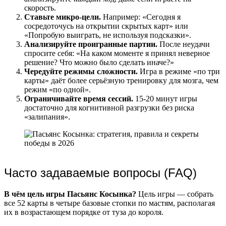
скорость.
Ставьте микро-цели.
Например: «Сегодня я
сосредоточусь на открытии скрытых карт» или
«Попробую выиграть, не используя подсказки».
Анализируйте проигранные партии.
После неудачи
спросите себя: «На каком моменте я принял неверное
решение? Что можно было сделать иначе?»
Чередуйте режимы сложности.
Игра в режиме «по три
карты» даёт более серьёзную тренировку для мозга, чем
режим «по одной».
Ограничивайте время сессий.
15-20 минут игры
достаточно для когнитивной разгрузки без риска
«залипания».
Часто задаваемые вопросы (FAQ)
В чём цель игры Пасьянс Косынка?
Цель игры — собрать
все 52 карты в четыре базовые стопки по мастям, располагая
их в возрастающем порядке от туза до короля.