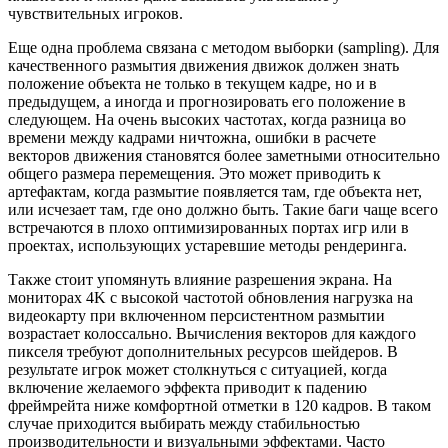
чувствительных игроков.
Еще одна проблема связана с методом выборки (sampling). Для
качественного размытия движения движок должен знать
положение объекта не только в текущем кадре, но и в
предыдущем, а иногда и прогнозировать его положение в
следующем. На очень высоких частотах, когда разница во
времени между кадрами ничтожна, ошибки в расчете
векторов движения становятся более заметными относительно
общего размера перемещения. Это может приводить к
артефактам, когда размытие появляется там, где объекта нет,
или исчезает там, где оно должно быть. Такие баги чаще всего
встречаются в плохо оптимизированных портах игр или в
проектах, использующих устаревшие методы рендеринга.
Также стоит упомянуть влияние разрешения экрана. На
мониторах 4K с высокой частотой обновления нагрузка на
видеокарту при включенном персистентном размытии
возрастает колоссально. Вычисления векторов для каждого
пикселя требуют дополнительных ресурсов шейдеров. В
результате игрок может столкнуться с ситуацией, когда
включение желаемого эффекта приводит к падению
фреймрейта ниже комфортной отметки в 120 кадров. В таком
случае приходится выбирать между стабильностью
производительности и визуальными эффектами. Часто