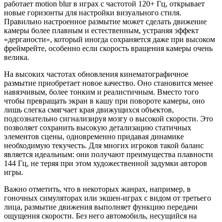
работает motion blur в играх с частотой 120+ Гц, открывает
новые горизонты для настройки визуального стиля.
Правильно настроенное размытие может сделать движение
камеры более плавным и естественным, устраняя эффект
«дерганости», который иногда сохраняется даже при высоком
фреймрейте, особенно если скорость вращения камеры очень
велика.
На высоких частотах обновления кинематографичное
размытие приобретает новое качество. Оно становится менее
навязчивым, более тонким и реалистичным. Вместо того
чтобы превращать экран в кашу при повороте камеры, оно
лишь слегка смягчает края движущихся объектов,
подсознательно сигнализируя мозгу о высокой скорости. Это
позволяет сохранить высокую детализацию статичных
элементов сцены, одновременно придавая динамике
необходимую текучесть. Для многих игроков такой баланс
является идеальным: они получают преимущества плавности
144 Гц, не теряя при этом художественной задумки авторов
игры.
Важно отметить, что в некоторых жанрах, например, в
гоночных симуляторах или экшен-играх с видом от третьего
лица, размытие движения выполняет функцию передачи
ощущения скорости. Без него автомобиль, несущийся на