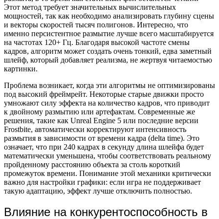
Этот метод требует значительных вычислительных
мощностей, так как необходимо анализировать глубину сцены
и векторы скоростей тысяч полигонов. Интересно, что
именно персистентное размытие лучше всего масштабируется
на частотах 120+ Гц. Благодаря высокой частоте смены
кадров, алгоритм может создать очень тонкий, едва заметный
шлейф, который добавляет реализма, не жертвуя читаемостью
картинки.
Проблема возникает, когда эти алгоритмы не оптимизированы
под высокий фреймрейт. Некоторые старые движки просто
умножают силу эффекта на количество кадров, что приводит
к двойному размытию или артефактам. Современные же
решения, такие как Unreal Engine 5 или последние версии
Frostbite, автоматически корректируют интенсивность
размытия в зависимости от времени кадра (delta time). Это
означает, что при 240 кадрах в секунду длина шлейфа будет
математически уменьшена, чтобы соответствовать реальному
пройденному расстоянию объекта за столь короткий
промежуток времени. Понимание этой механики критически
важно для настройки графики: если игра не поддерживает
такую адаптацию, эффект лучше отключить полностью.
Влияние на конкурентоспособность в