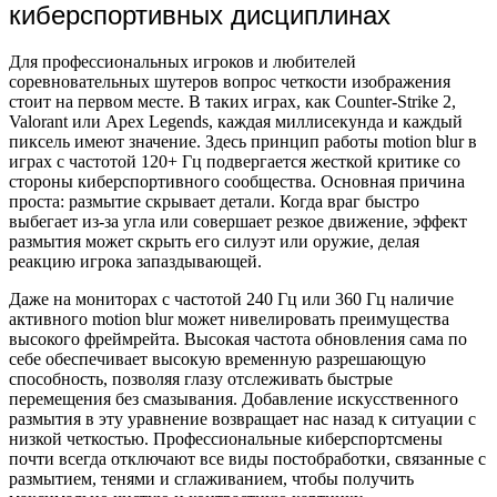
киберспортивных дисциплинах
Для профессиональных игроков и любителей
соревновательных шутеров вопрос четкости изображения
стоит на первом месте. В таких играх, как Counter-Strike 2,
Valorant или Apex Legends, каждая миллисекунда и каждый
пиксель имеют значение. Здесь принцип работы motion blur в
играх с частотой 120+ Гц подвергается жесткой критике со
стороны киберспортивного сообщества. Основная причина
проста: размытие скрывает детали. Когда враг быстро
выбегает из-за угла или совершает резкое движение, эффект
размытия может скрыть его силуэт или оружие, делая
реакцию игрока запаздывающей.
Даже на мониторах с частотой 240 Гц или 360 Гц наличие
активного motion blur может нивелировать преимущества
высокого фреймрейта. Высокая частота обновления сама по
себе обеспечивает высокую временную разрешающую
способность, позволяя глазу отслеживать быстрые
перемещения без смазывания. Добавление искусственного
размытия в эту уравнение возвращает нас назад к ситуации с
низкой четкостью. Профессиональные киберспортсмены
почти всегда отключают все виды постобработки, связанные с
размытием, тенями и сглаживанием, чтобы получить