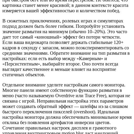
картинка станет менее красивой; в данном контексте красота
измеряется вашей эффективностью и количеством побед.
В сюжетных приключениях, ролевых играх и симуляторах
подход должен быть более гибким. Попробуйте установить
значение размытия на минимум (обычно 10–20%). Это часто
дает тот самый «киношный» эффект без потери четкости.
Если ваша видеокарта позволяет держать стабильные 120+
кадров в секунду с запасом, можно поэкспериментировать со
средними значениями. Обратите внимание на тип размытия в
настройках: если есть выбор между «Камерным» и
«Персистентным», выбирайте второе. Оно почти всегда
выглядит качественнее и меньше влияет на восприятие
статичных объектов.
Отдельное внимание уделите настройкам самого монитора.
Многие панели имеют собственную функцию размытия в
меню (часто называемую Overdrive или Trace Free), которая не
связана с игрой. Неправильная настройка этих параметров
может создавать обратный эффект — шлейфы из-за слишком
быстрого переключения пикселей (overshoot). Идеальная
настройка монитора должна обеспечивать минимальное время
отклика без появления артефактов инверсии цветов.
Сочетание правильных настроек дисплея и грамотного
управления внутриигровым motion blur даст наилучший