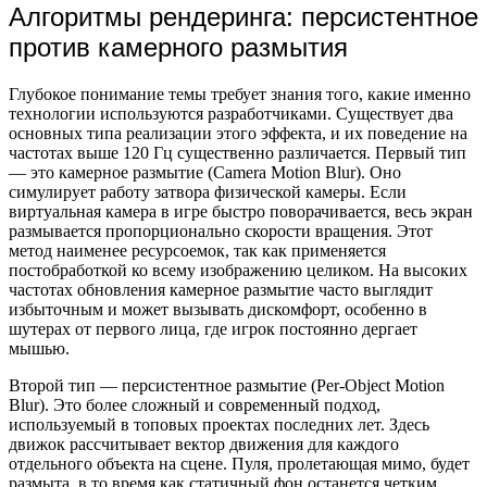
Алгоритмы рендеринга: персистентное
против камерного размытия
Глубокое понимание темы требует знания того, какие именно
технологии используются разработчиками. Существует два
основных типа реализации этого эффекта, и их поведение на
частотах выше 120 Гц существенно различается. Первый тип
— это камерное размытие (Camera Motion Blur). Оно
симулирует работу затвора физической камеры. Если
виртуальная камера в игре быстро поворачивается, весь экран
размывается пропорционально скорости вращения. Этот
метод наименее ресурсоемок, так как применяется
постобработкой ко всему изображению целиком. На высоких
частотах обновления камерное размытие часто выглядит
избыточным и может вызывать дискомфорт, особенно в
шутерах от первого лица, где игрок постоянно дергает
мышью.
Второй тип — персистентное размытие (Per-Object Motion
Blur). Это более сложный и современный подход,
используемый в топовых проектах последних лет. Здесь
движок рассчитывает вектор движения для каждого
отдельного объекта на сцене. Пуля, пролетающая мимо, будет
размыта, в то время как статичный фон останется четким.