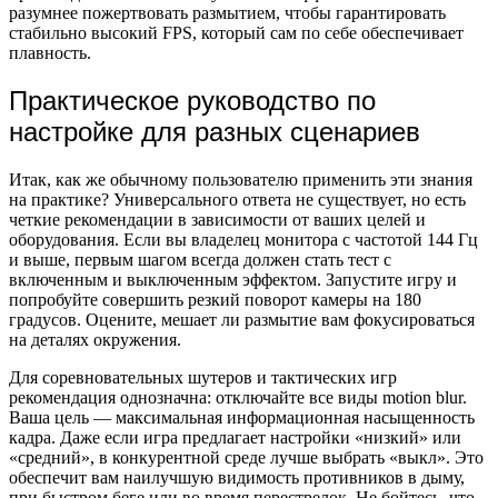
разумнее пожертвовать размытием, чтобы гарантировать
стабильно высокий FPS, который сам по себе обеспечивает
плавность.
Практическое руководство по
настройке для разных сценариев
Итак, как же обычному пользователю применить эти знания
на практике? Универсального ответа не существует, но есть
четкие рекомендации в зависимости от ваших целей и
оборудования. Если вы владелец монитора с частотой 144 Гц
и выше, первым шагом всегда должен стать тест с
включенным и выключенным эффектом. Запустите игру и
попробуйте совершить резкий поворот камеры на 180
градусов. Оцените, мешает ли размытие вам фокусироваться
на деталях окружения.
Для соревновательных шутеров и тактических игр
рекомендация однозначна: отключайте все виды motion blur.
Ваша цель — максимальная информационная насыщенность
кадра. Даже если игра предлагает настройки «низкий» или
«средний», в конкурентной среде лучше выбрать «выкл». Это
обеспечит вам наилучшую видимость противников в дыму,
при быстром беге или во время перестрелок. Не бойтесь, что