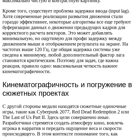
максимально чистую и контрастную картинку.
Кроме того, существует проблема задержки ввода (input lag).
Хотя современные реализации размытия движения стали
гораздо эффективнее, некоторые алгоритмы все еще требуют
буферизации данных о движении предыдущих кадров для
корректного расчета векторов. Это может добавлять
минимальную, но ощутимую для профи задержку между
движением мыши и отображением результата на экране. На
частотах выше 120 Гц, где общая задержка системы уже
сведена к минимуму, любой дополнительный фактор лага
становится критическим. Поэтому для задач, где важна
реакция, правило одно: максимальная четкость важнее
кинематографичности.
Кинематографичность и погружение в
сюжетных проектах
С другой стороны медали находятся сюжетные одиночные
игры, такие как Cyberpunk 2077, Red Dead Redemption 2 или
The Last of Us Part II. Здесь цели совершенно иные.
Разработчики стремятся создать атмосферу кино, вовлечь
игрока в нарратив и передать ощущение веса и скорости
происходящего. В этом контексте понимание того, как