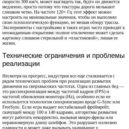
скорости 300 км/ч, может выглядеть так, будто он движется
медленно, просто потому что текстуры дороги мелькают
слишком четко. На частоте 120+ Гц этот эффект можно
настроить на минимальные значения, чтобы он выполнял
свою психологическую функцию, не мешая обзору трассы.
Эксперименты с настройками в таких играх часто приводят к
неожиданным открытиям: полное отключение может сделать
картинку слишком стерильной и «пластиковой», лишая ее
жизни.
Технические ограничения и проблемы
реализации
Несмотря на прогресс, индустрия все еще сталкивается с
рядом технических проблем при реализации размытия
движения на сверхвысоких частотах. Одна из главных бед —
это рассинхронизация между частотой кадров (FPS) и
частотой обновления монитора (Hz), особенно если не
используется технология синхронизации вроде G-Sync или
FreeSync. Если игра выдает нестабильный фреймрейт,
скачущий между 100 и 140 кадрами, алгоритмы размытия
могут работать некорректно, вызывая микро-фризы или
неравномерную длину шлейфов. Это разрушает иллюзию
плавности и может даже вызывать укачивание у