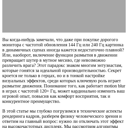
настройке
14.03.2026
АВТОР ANA_EDITOR
КОММЕНТАРИЕВ НЕТ
Вы когда-нибудь замечали, что даже при покупке дорогого
монитора с частотой обновления 144 Гц или 240 Гц картинка
в динамичных сценах иногда кажется недостаточно плавной?
Или, наоборот, включение функции размытия в движении
превращает шутер в мутное месиво, где невозможно
различить врага? Этот парадокс знаком многим энтузиастам,
которые гонятся за идеальной производительностью. Секрет
кроется не только в герцах, но и в тонкой настройке
визуальных эффектов, среди которых ключевую роль играет
размытие движения. Понимание того, как работает motion blur
в играх с частотой 120+ Гц, может кардинально изменить ваш
игровой опыт, повысив как комфорт восприятия, так и
конкурентное преимущество.
В этой статье мы глубоко погрузимся в технические аспекты
рендеринга кадров, разберем физику человеческого зрения и
ответим на главный вопрос: нужно ли отключать этот эффект
на высокочастотных дисплеях. Мы рассмотрим алгоритмы