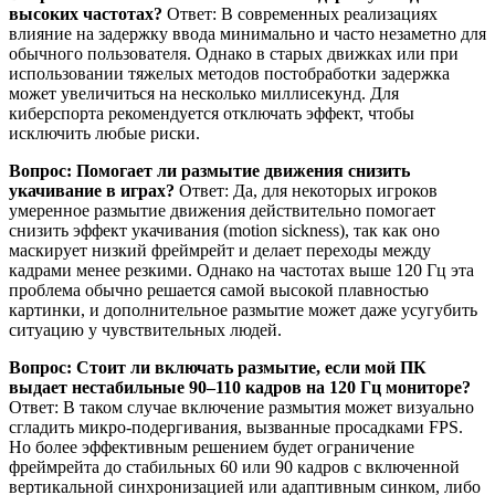
высоких частотах?
Ответ: В современных реализациях
влияние на задержку ввода минимально и часто незаметно для
обычного пользователя. Однако в старых движках или при
использовании тяжелых методов постобработки задержка
может увеличиться на несколько миллисекунд. Для
киберспорта рекомендуется отключать эффект, чтобы
исключить любые риски.
Вопрос: Помогает ли размытие движения снизить
укачивание в играх?
Ответ: Да, для некоторых игроков
умеренное размытие движения действительно помогает
снизить эффект укачивания (motion sickness), так как оно
маскирует низкий фреймрейт и делает переходы между
кадрами менее резкими. Однако на частотах выше 120 Гц эта
проблема обычно решается самой высокой плавностью
картинки, и дополнительное размытие может даже усугубить
ситуацию у чувствительных людей.
Вопрос: Стоит ли включать размытие, если мой ПК
выдает нестабильные 90–110 кадров на 120 Гц мониторе?
Ответ: В таком случае включение размытия может визуально
сгладить микро-подергивания, вызванные просадками FPS.
Но более эффективным решением будет ограничение
фреймрейта до стабильных 60 или 90 кадров с включенной
вертикальной синхронизацией или адаптивным синком, либо