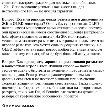
снижение настроек графики для достижения стабильных
120+. Использование размытия как «костыля» для
нестабильного FPS — не лучшая стратегия.
Вопрос: Есть ли разница между размытием в движении на
ЖК и OLED мониторах?
Ответ: Да, существенная. OLED-
панели имеют мгновенное время отклика пикселей, поэтому
они практически не имеют собственного шлейфа (sample-and-
hold эффект проявляется иначе). На ЖК-мониторах с
медленным откликом размытие от матрицы накладывается на
игровое размытие, что может сильно ухудшить картинку. На
OLED эффект от внутриигрового motion blur виден в чистом
виде, поэтому его настройка требует большей аккуратности.
Вопрос: Как проверить, хорошо ли реализовано размытие
в конкретной игре?
Ответ: Лучший способ — найти
тестовую сцену с быстрым движением и поворачивать камеру
влево-вправо. Если размытие равномерное, не вызывает
двоения объектов и не исчезает рывками при изменении
скорости вращения, реализация качественная. Также полезно
посмотреть обзоры технической аналитики на авторитетных
ресурсах, таких как Digital Foundry, где эксперты детально
разбирают графические особенности проектов.
Заключение